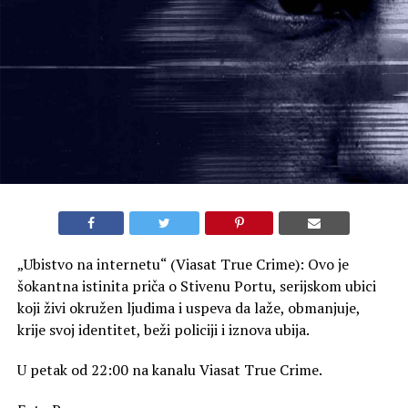
„Ubistvo na internetu“ (Viasat True Crime): Ovo je
šokantna istinita priča o Stivenu Portu, serijskom ubici
koji živi okružen ljudima i uspeva da laže, obmanjuje,
krije svoj identitet, beži policiji i iznova ubija.
U petak od 22:00 na kanalu Viasat True Crime.