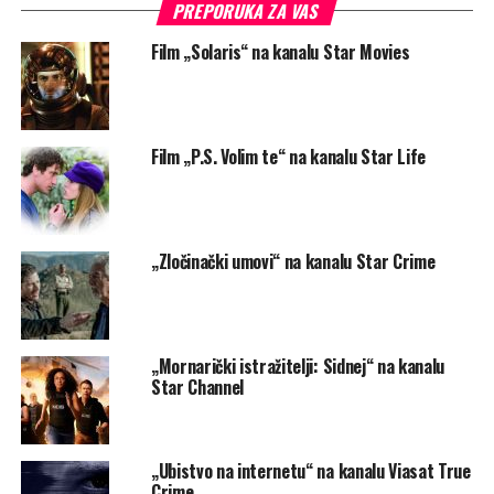
PREPORUKA ZA VAS
Film „Solaris“ na kanalu Star Movies
Film „P.S. Volim te“ na kanalu Star Life
„Zločinački umovi“ na kanalu Star Crime
„Mornarički istražitelji: Sidnej“ na kanalu
Star Channel
„Ubistvo na internetu“ na kanalu Viasat True
Crime