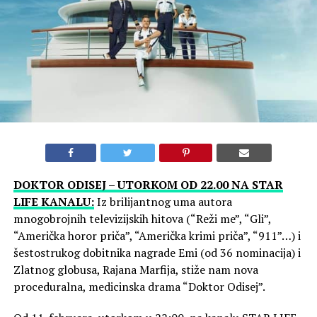
DOKTOR ODISEJ – UTORKOM OD 22.00 NA STAR
LIFE KANALU:
Iz brilijantnog uma autora
mnogobrojnih televizijskih hitova (“Reži me”, “Gli”,
“Američka horor priča”, “Američka krimi priča”, “911”…) i
šestostrukog dobitnika nagrade Emi (od 36 nominacija) i
Zlatnog globusa, Rajana Marfija, stiže nam nova
proceduralna, medicinska drama “Doktor Odisej”.