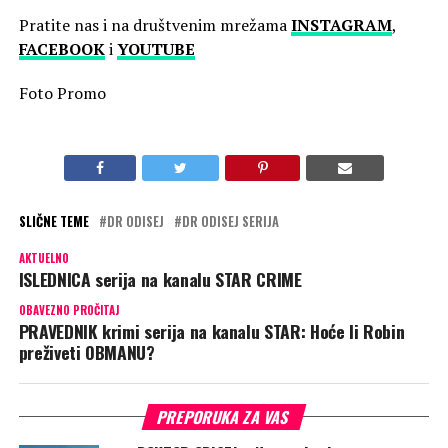
Pratite nas i na društvenim mrežama
INSTAGRAM
,
FACEBOOK
i
YOUTUBE
Foto Promo
SLIČNE TEME
DR ODISEJ
DR ODISEJ SERIJA
AKTUELNO
ISLEDNICA serija na kanalu STAR CRIME
OBAVEZNO PROČITAJ
PRAVEDNIK krimi serija na kanalu STAR: Hoće li Robin
preživeti OBMANU?
PREPORUKA ZA VAS