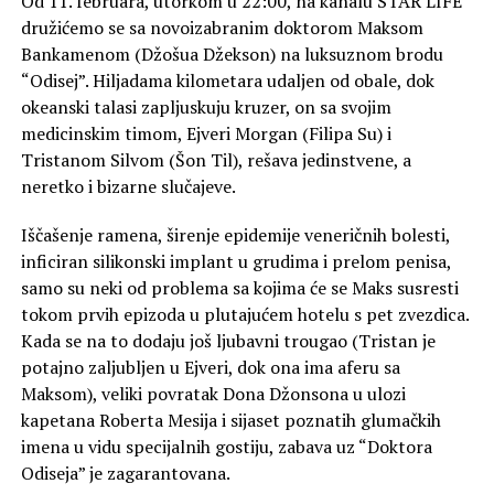
Od 11. februara, utorkom u 22:00, na kanalu STAR LIFE
družićemo se sa novoizabranim doktorom Maksom
Bankamenom (Džošua Džekson) na luksuznom brodu
“Odisej”. Hiljadama kilometara udaljen od obale, dok
okeanski talasi zapljuskuju kruzer, on sa svojim
medicinskim timom, Ejveri Morgan (Filipa Su) i
Tristanom Silvom (Šon Til), rešava jedinstvene, a
neretko i bizarne slučajeve.
Iščašenje ramena, širenje epidemije veneričnih bolesti,
inficiran silikonski implant u grudima i prelom penisa,
samo su neki od problema sa kojima će se Maks susresti
tokom prvih epizoda u plutajućem hotelu s pet zvezdica.
Kada se na to dodaju još ljubavni trougao (Tristan je
potajno zaljubljen u Ejveri, dok ona ima aferu sa
Maksom), veliki povratak Dona Džonsona u ulozi
kapetana Roberta Mesija i sijaset poznatih glumačkih
imena u vidu specijalnih gostiju, zabava uz “Doktora
Odiseja” je zagarantovana.