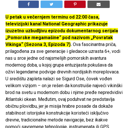
U petak u večernjem terminu od 22:00 časa,
televizijski kanal National Geographic prikazuje
izuzetno uzbudljivu epizodu dokumentarnog serijala
„Pomorske megamašine“ pod nazivom „Povratak
Vikinga“ (Sezona 3, Epizoda 7)
.
Ova fascinantna priča,
prilagođena za sve generacije i gledaoce uzrasta 6+, vodi
nas u srce jedne od najsmelijih pomorskih avantura
modernog doba, u kojoj grupa entuzijasta pokušava da
oživi legendarne podvige drevnih nordijskih moreplovaca.
U središtu zapleta nalazi se Sigurd Ose, čovek vođen
velikom vizijom – on je rešen da konstruiše najveći vikinški
brod na svetu u modernom dobu i njime pređe nepredvidivi
Atlantski okean. Međutim, ovaj poduhvat ne predstavlja
običnu plovidbu, jer je misija hrabre posade da dokaže
stabilnost istorijske konstrukcije koristeći isključivo
drevne, tradicionalne metode navigacije, bez ikakve
pomoći savremene tehnologije, instrumenata ili GPS