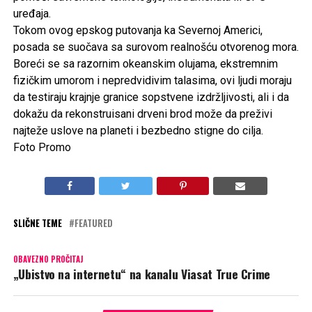
uređaja.
Tokom ovog epskog putovanja ka Severnoj Americi,
posada se suočava sa surovom realnošću otvorenog mora.
Boreći se sa razornim okeanskim olujama, ekstremnim
fizičkim umorom i nepredvidivim talasima, ovi ljudi moraju
da testiraju krajnje granice sopstvene izdržljivosti, ali i da
dokažu da rekonstruisani drveni brod može da preživi
najteže uslove na planeti i bezbedno stigne do cilja.
Foto Promo
SLIČNE TEME
FEATURED
OBAVEZNO PROČITAJ
„Ubistvo na internetu“ na kanalu Viasat True Crime