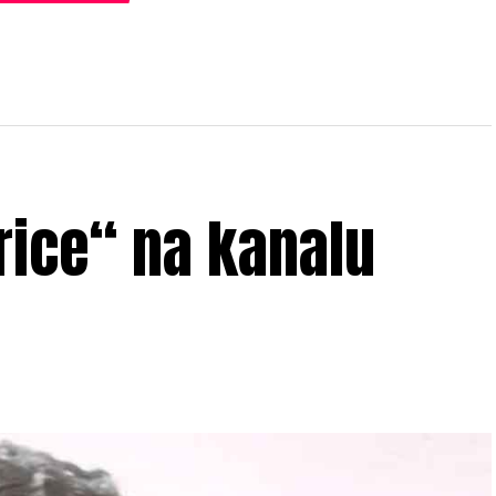
arice“ na kanalu