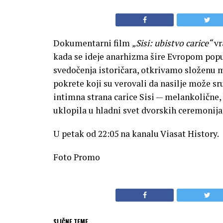
Dokumentarni film
„Sisi: ubistvo carice“
vr
kada se ideje anarhizma šire Evropom popu
svedočenja istoričara, otkrivamo složenu m
pokrete koji su verovali da nasilje može sru
intimna strana carice Sisi — melankolične,
uklopila u hladni svet dvorskih ceremonija
U petak od 22:05 na kanalu Viasat History.
Foto Promo
SLIČNE TEME