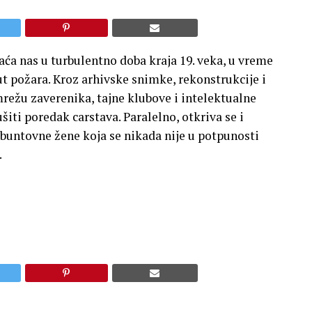
aća nas u turbulentno doba kraja 19. veka, u vreme
t požara. Kroz arhivske snimke, rekonstrukcije i
režu zaverenika, tajne klubove i intelektualne
šiti poredak carstava. Paralelno, otkriva se i
 buntovne žene koja se nikada nije u potpunosti
.