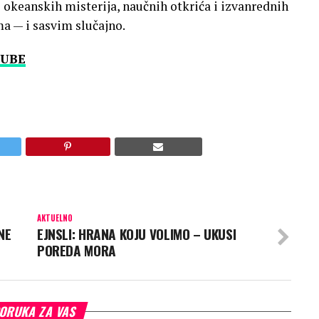
 okeanskih misterija, naučnih otkrića i izvanrednih
a — i sasvim slučajno.
UBE
AKTUELNO
NE
EJNSLI: HRANA KOJU VOLIMO – UKUSI
POREDA MORA
ORUKA ZA VAS