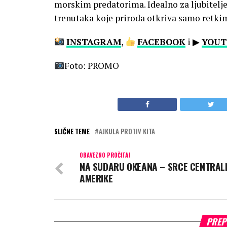
morskim predatorima. Idealno za ljubitelje
trenutaka koje priroda otkriva samo retkim
INSTAGRAM
,
FACEBOOK
i ▶
YOUT
Foto: PROMO
SLIČNE TEME
AJKULA PROTIV KITA
OBAVEZNO PROČITAJ
NA SUDARU OKEANA – SRCE CENTRAL
AMERIKE
PREP