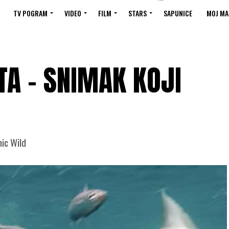
TV POGRAM
VIDEO
FILM
STARS
SAPUNICE
MOJ MA
TA – SNIMAK KOJI
hic Wild