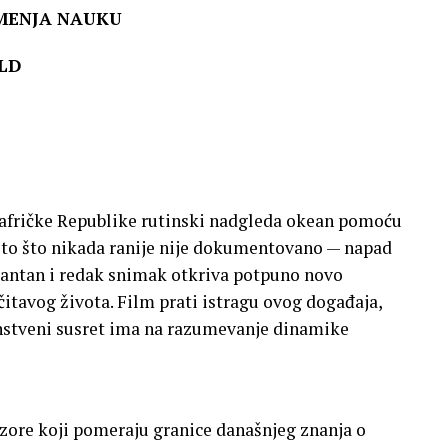
 MENJA NAUKU
LD
afričke Republike rutinski nadgleda okean pomoću
što što nikada ranije nije dokumentovano — napad
okantan i redak snimak otkriva potpuno novo
itavog života. Film prati istragu ovog događaja,
instveni susret ima na razumevanje dinamike
zore koji pomeraju granice današnjeg znanja o