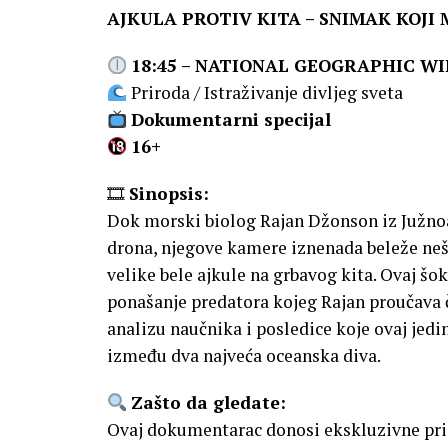
AJKULA PROTIV KITA – SNIMAK KOJI
18:45 – NATIONAL GEOGRAPHIC WI
Priroda / Istraživanje divljeg sveta
Dokumentarni specijal
16+
🎞
Sinopsis:
Dok morski biolog Rajan Džonson iz Južno
drona, njegove kamere iznenada beleže ne
velike bele ajkule na grbavog kita. Ovaj š
ponašanje predatora kojeg Rajan proučava č
analizu naučnika i posledice koje ovaj jed
između dva najveća oceanska diva.
Zašto da gledate:
Ovaj dokumentarac donosi ekskluzivne pri