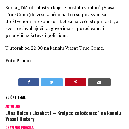
Serija „TikTok: ubistvo koje je postalo viralno“ (Viasat
True Crime) bavi se zločinima koji su povezani sa
društvenom mrežom koja beleži najveću stopu rasta, a
sve to zahvaljujući razgovorima sa porodicama i
prijateljima žrtava i policijom.
U utorak od 22:00 na kanalu Viasat True Crime.
Foto Promo
SLIČNE TEME
AKTUELNO
„Ana Bolen i Elizabet I – Kraljice zatočenice“ na kanalu
Viasat History
OBAVEZNO PROČITAJ