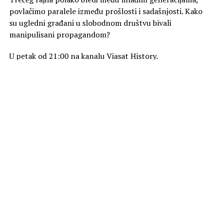
povlačimo paralele između prošlosti i sadašnjosti. Kako
su ugledni građani u slobodnom društvu bivali
manipulisani propagandom?
U petak od 21:00 na kanalu Viasat History.
Foto Promo
SLIČNE TEME
AKTUELNO
„Zmija“ na kanalu Viasat Epic Drama
OBAVEZNO PROČITAJ
„Lovci na drago kamenje“ na kanalu Viasat Explore