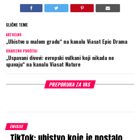
SLIČNE TEME
AKTUELNO
„Ubistvo u malom gradu“ na kanalu Viasat Epic Drama
OBAVEZNO PROČITAJ
„Uspavani divovi: evropski vulkani koji nikada ne
spavaju“ na kanalu Viasat Nature
PREPORUKA ZA VAS
EMISIJE
„TikTok: ubistvo koje je postalo