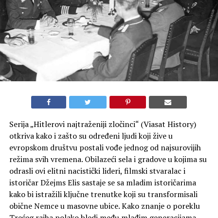
Serija „Hitlerovi najtraženiji zločinci“ (Viasat History)
otkriva kako i zašto su određeni ljudi koji žive u
evropskom društvu postali vođe jednog od najsurovijih
režima svih vremena. Obilazeći sela i gradove u kojima su
odrasli ovi elitni nacistički lideri, filmski stvaralac i
istoričar Džejms Elis sastaje se sa mladim istoričarima
kako bi istražili ključne trenutke koji su transformisali
obične Nemce u masovne ubice. Kako znanje o poreklu
Trećeg rajha polako bledi među mlađim generacijama,