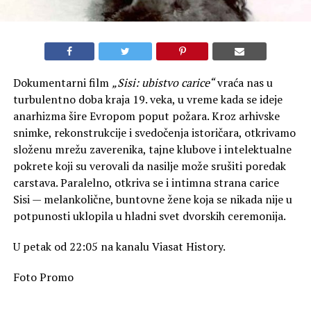
Dokumentarni film
„Sisi: ubistvo carice“
vraća nas u
turbulentno doba kraja 19. veka, u vreme kada se ideje
anarhizma šire Evropom poput požara. Kroz arhivske
snimke, rekonstrukcije i svedočenja istoričara, otkrivamo
složenu mrežu zaverenika, tajne klubove i intelektualne
pokrete koji su verovali da nasilje može srušiti poredak
carstava. Paralelno, otkriva se i intimna strana carice
Sisi — melankolične, buntovne žene koja se nikada nije u
potpunosti uklopila u hladni svet dvorskih ceremonija.
U petak od 22:05 na kanalu Viasat History.
Foto Promo