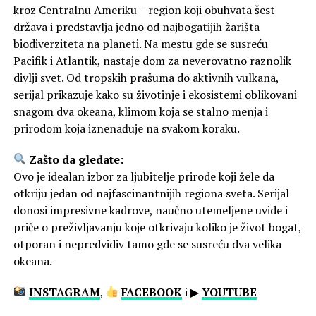
kroz Centralnu Ameriku – region koji obuhvata šest
država i predstavlja jedno od najbogatijih žarišta
biodiverziteta na planeti. Na mestu gde se susreću
Pacifik i Atlantik, nastaje dom za neverovatno raznolik
divlji svet. Od tropskih prašuma do aktivnih vulkana,
serijal prikazuje kako su životinje i ekosistemi oblikovani
snagom dva okeana, klimom koja se stalno menja i
prirodom koja iznenađuje na svakom koraku.
Zašto da gledate:
Ovo je idealan izbor za ljubitelje prirode koji žele da
otkriju jedan od najfascinantnijih regiona sveta. Serijal
donosi impresivne kadrove, naučno utemeljene uvide i
priče o preživljavanju koje otkrivaju koliko je život bogat,
otporan i nepredvidiv tamo gde se susreću dva velika
okeana.
INSTAGRAM
,
FACEBOOK
i ▶
YOUTUBE