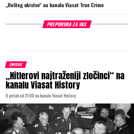
„Hešteg ubistvo“ na kanalu Viasat True Crime
PREPORUKA ZA VAS
EMISIJE
„Hitlerovi najtraženiji zločinci“ na
kanalu Viasat History
U petak od 21:00 na kanalu Viasat History