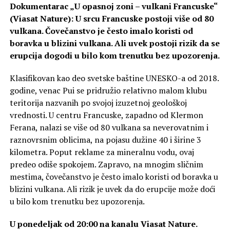
Dokumentarac „U opasnoj zoni – vulkani Francuske“
(Viasat Nature): U srcu Francuske postoji više od 80
vulkana. Čovečanstvo je često imalo koristi od
boravka u blizini vulkana. Ali uvek postoji rizik da se
erupcija dogodi u bilo kom trenutku bez upozorenja.
Klasifikovan kao deo svetske baštine UNESKO-a od 2018.
godine, venac Pui se pridružio relativno malom klubu
teritorija nazvanih po svojoj izuzetnoj geološkoj
vrednosti. U centru Francuske, zapadno od Klermon
Ferana, nalazi se više od 80 vulkana sa neverovatnim i
raznovrsnim oblicima, na pojasu dužine 40 i širine 3
kilometra. Poput reklame za mineralnu vodu, ovaj
predeo odiše spokojem. Zapravo, na mnogim sličnim
mestima, čovečanstvo je često imalo koristi od boravka u
blizini vulkana. Ali rizik je uvek da do erupcije može doći
u bilo kom trenutku bez upozorenja.
U ponedeljak od 20:00 na kanalu Viasat Nature.