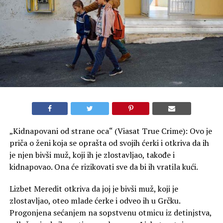
„Kidnapovani od strane oca“ (Viasat True Crime): Ovo je
priča o ženi koja se oprašta od svojih ćerki i otkriva da ih
je njen bivši muž, koji ih je zlostavljao, takođe i
kidnapovao. Ona će rizikovati sve da bi ih vratila kući.
Lizbet Meredit otkriva da joj je bivši muž, koji je
zlostavljao, oteo mlade ćerke i odveo ih u Grčku.
Progonjena sećanjem na sopstvenu otmicu iz detinjstva,