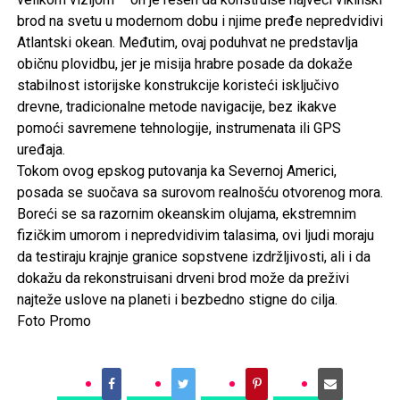
brod na svetu u modernom dobu i njime pređe nepredvidivi
Atlantski okean. Međutim, ovaj poduhvat ne predstavlja
običnu plovidbu, jer je misija hrabre posade da dokaže
stabilnost istorijske konstrukcije koristeći isključivo
drevne, tradicionalne metode navigacije, bez ikakve
pomoći savremene tehnologije, instrumenata ili GPS
uređaja.
Tokom ovog epskog putovanja ka Severnoj Americi,
posada se suočava sa surovom realnošću otvorenog mora.
Boreći se sa razornim okeanskim olujama, ekstremnim
fizičkim umorom i nepredvidivim talasima, ovi ljudi moraju
da testiraju krajnje granice sopstvene izdržljivosti, ali i da
dokažu da rekonstruisani drveni brod može da preživi
najteže uslove na planeti i bezbedno stigne do cilja.
Foto Promo