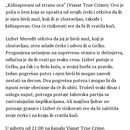
„Kidnapovani od strane oca“ (Viasat True Crime): Ovo je
priča o ženi koja se oprašta od svojih ćerki i otkriva da ih
je njen bivši muž, koji ih je zlostavljao, takođe i
kidnapovao. Ona će rizikovati sve da bi ih vratila kući.
Lizbet Meredit otkriva da joj je bivši muž, koji je
zlostavljao, oteo mlade ćerke i odveo ih u Grčku.
Progonjena sećanjem na sopstvenu otmicu iz detinjstva,
odlučna je da ih vrati po svaku cenu. Lizbet putuje u
Grčku, pa čak i u Belu kuću, u svojoj borbi za pravdu.
Jedan pogrešan potez i njen bivši bi mogao zauvek
nestati sa decom. Dva pogrešna poteza i mogao bi da
ispuni svoje obećanje da će ih ubiti. Trošeći svaki dinar i
uslugu usput, potraga postaje šahovska partija sa
zastrašujućim implikacijama. Ali majčina ljubav ne
poznaje granice i Lizbet će rizikovati sve da bi zaštitila
svoje ćerke i na kraju ih vratila kući.
U subotu od 21:00 na kanalu Viasat True Crime.