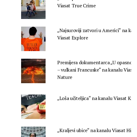
Viasat True Crime
„Najsuroviji zatvori u Americi“ na kan
Viasat Explore
Premijera dokumentarca „U opasnoj z
– vulkani Francuske“ na kanalu Viasat
Nature
„Loša učiteljica“ na kanalu Viasat Kin
„Kraljevi ubice“ na kanalu Viasat Hist