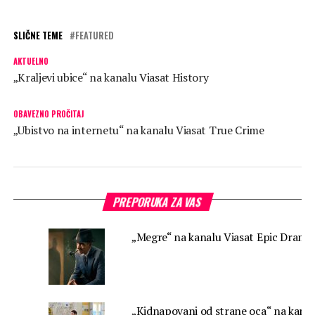
SLIČNE TEME
FEATURED
AKTUELNO
„Kraljevi ubice“ na kanalu Viasat History
OBAVEZNO PROČITAJ
„Ubistvo na internetu“ na kanalu Viasat True Crime
PREPORUKA ZA VAS
„Megre“ na kanalu Viasat Epic Drama
„Kidnapovani od strane oca“ na kana