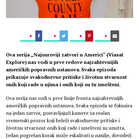
Ova serija „
Najsuroviji zatvori u Americi
“
(Viasat
Explore) nas vodi u prve redove najzahtevnijih
američkih popravnih ustanova. Svaka epizoda
prikazuje svakodnevne pritiske i životnu stvarnost
onih koji rade u njima i onih koji su tu smešteni.
Ova serija nas vodi u prve linije fronta najzahtevnijih
američkih popravnih ustanova. Svaka epizoda se fokusira
na jedan zatvor, postavljajući kamere za realan
vremenski prozor koji beleži svakodnevne pritiske i
životnu stvarnost onih koji rade i smešteni su unutra.
Jedan pogrešan korak može eskalirati u nasilje, dovodeći