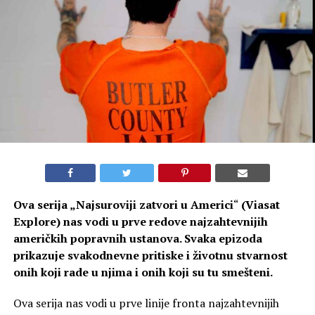
Ova serija „
Najsuroviji zatvori u Americi
“
(Viasat
Explore) nas vodi u prve redove najzahtevnijih
američkih popravnih ustanova. Svaka epizoda
prikazuje svakodnevne pritiske i životnu stvarnost
onih koji rade u njima i onih koji su tu smešteni.
Ova serija nas vodi u prve linije fronta najzahtevnijih