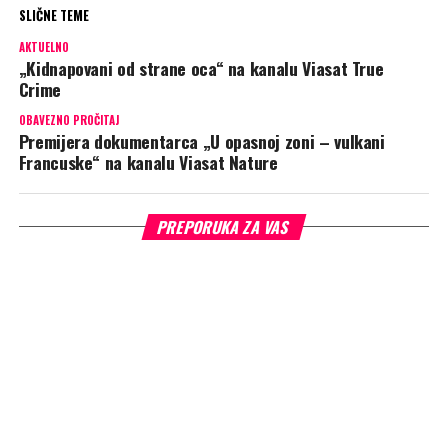
SLIČNE TEME
AKTUELNO
„Kidnapovani od strane oca“ na kanalu Viasat True
Crime
OBAVEZNO PROČITAJ
Premijera dokumentarca „U opasnoj zoni – vulkani
Francuske“ na kanalu Viasat Nature
PREPORUKA ZA VAS
SERIJE
Premijera dokumentarca „U
opasnoj zoni – vulkani Francuske“