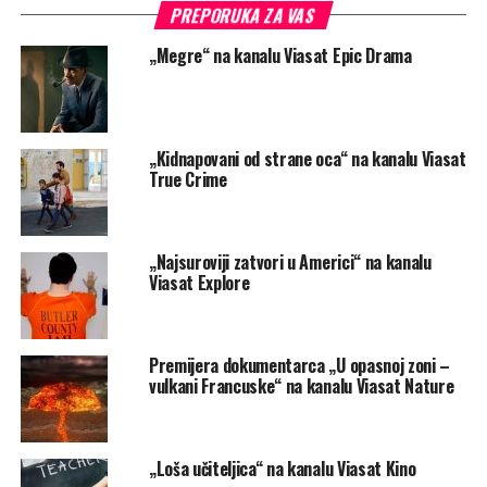
PREPORUKA ZA VAS
„Megre“ na kanalu Viasat Epic Drama
„Kidnapovani od strane oca“ na kanalu Viasat
True Crime
„Najsuroviji zatvori u Americi“ na kanalu
Viasat Explore
Premijera dokumentarca „U opasnoj zoni –
vulkani Francuske“ na kanalu Viasat Nature
„Loša učiteljica“ na kanalu Viasat Kino