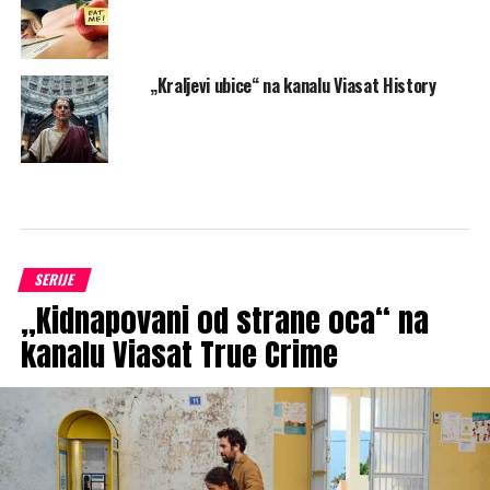
„Kraljevi ubice“ na kanalu Viasat History
SERIJE
„Kidnapovani od strane oca“ na
kanalu Viasat True Crime