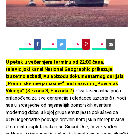
U petak u večernjem terminu od 22:00 časa,
televizijski kanal National Geographic prikazuje
izuzetno uzbudljivu epizodu dokumentarnog serijala
„Pomorske megamašine“ pod nazivom „Povratak
Vikinga“ (Sezona 3, Epizoda 7)
.
Ova fascinantna priča,
prilagođena za sve generacije i gledaoce uzrasta 6+, vodi
nas u srce jedne od najsmelijih pomorskih avantura
modernog doba, u kojoj grupa entuzijasta pokušava da
oživi legendarne podvige drevnih nordijskih moreplovaca.
U središtu zapleta nalazi se Sigurd Ose, čovek vođen
velikom vizijom – on je rešen da konstruiše najveći vikinški