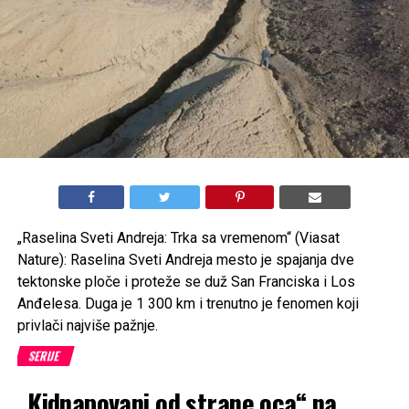
„Raselina Sveti Andreja: Trka sa vremenom“ (Viasat
Nature): Raselina Sveti Andreja mesto je spajanja dve
tektonske ploče i proteže se duž San Franciska i Los
Anđelesa. Duga je 1 300 km i trenutno je fenomen koji
privlači najviše pažnje.
SERIJE
„Kidnapovani od strane oca“ na