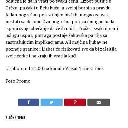
odlučna je da ih vrati po svaku cenu. Lizbet putuje u
Grčku, pa čak i u Belu kuću, u svojoj borbi za pravdu.
Jedan pogrešan potez i njen bivši bi mogao zauvek
nestati sa decom. Dva pogrešna poteza i mogao bi da
ispuni svoje obećanje da će ih ubiti. Trošeći svaki dinar i
uslugu usput, potraga postaje šahovska partija sa
zastrašujućim implikacijama. Ali majčina ljubav ne
poznaje granice i Lizbet će rizikovati sve da bi zaštitila
svoje ćerke i na kraju ih vratila kući.
U subotu od 21:00 na kanalu Viasat True Crime.
Foto Promo
SLIČNE TEME