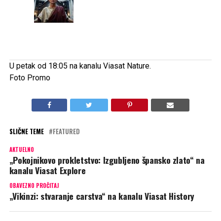
U petak od
18:05 na kanalu Viasat Nature.
Foto Promo
SLIČNE TEME
FEATURED
AKTUELNO
„Pokojnikovo prokletstvo: Izgubljeno špansko zlato“ na
kanalu Viasat Explore
OBAVEZNO PROČITAJ
„Vikinzi: stvaranje carstva“ na kanalu Viasat History