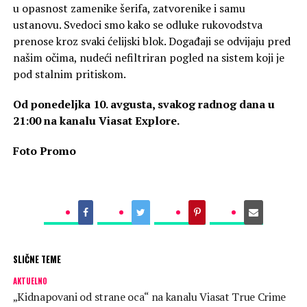
u opasnost zamenike šerifa, zatvorenike i samu
ustanovu. Svedoci smo kako se odluke rukovodstva
prenose kroz svaki ćelijski blok. Događaji se odvijaju pred
našim očima, nudeći nefiltriran pogled na sistem koji je
pod stalnim pritiskom.
Od ponedeljka 10. avgusta, svakog radnog dana u
21:00 na kanalu Viasat Explore.
Foto Promo
SLIČNE TEME
AKTUELNO
„Kidnapovani od strane oca“ na kanalu Viasat True Crime