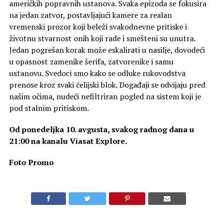
američkih popravnih ustanova. Svaka epizoda se fokusira
na jedan zatvor, postavljajući kamere za realan
vremenski prozor koji beleži svakodnevne pritiske i
životnu stvarnost onih koji rade i smešteni su unutra.
Jedan pogrešan korak može eskalirati u nasilje, dovodeći
u opasnost zamenike šerifa, zatvorenike i samu
ustanovu. Svedoci smo kako se odluke rukovodstva
prenose kroz svaki ćelijski blok. Događaji se odvijaju pred
našim očima, nudeći nefiltriran pogled na sistem koji je
pod stalnim pritiskom.
Od ponedeljka 10. avgusta, svakog radnog dana u
21:00 na kanalu Viasat Explore.
Foto Promo