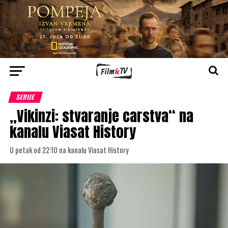
SERIJE
„Vikinzi: stvaranje carstva“ na
kanalu Viasat History
U petak od 22:10 na kanalu Viasat History