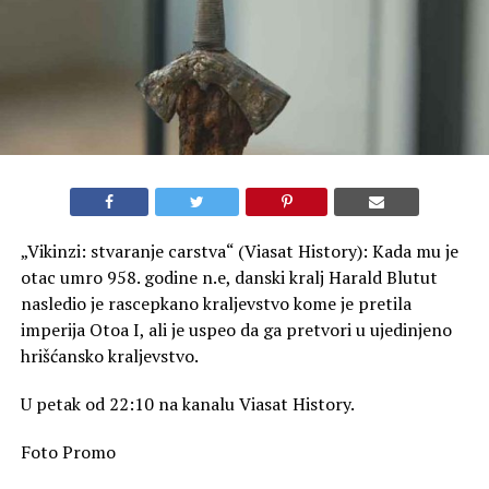
„Vikinzi: stvaranje carstva“ (Viasat History): Kada mu je
otac umro 958. godine n.e, danski kralj Harald Blutut
nasledio je rascepkano kraljevstvo kome je pretila
imperija Otoa I, ali je uspeo da ga pretvori u ujedinjeno
hrišćansko kraljevstvo.
U petak od 22:10 na kanalu Viasat History.
Foto Promo