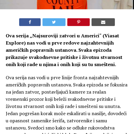
Ova serija „
Najsuroviji zatvori u Americi
“
(Viasat
Explore) nas vodi u prve redove najzahtevnijih
američkih popravnih ustanova. Svaka epizoda
prikazuje svakodnevne pritiske i životnu stvarnost
onih koji rade u njima i onih koji su tu smešteni.
Ova serija nas vodi u prve linije fronta najzahtevnijih
američkih popravnih ustanova. Svaka epizoda se fokusira
na jedan zatvor, postavljajući kamere za realan
vremenski prozor koji beleži svakodnevne pritiske i
životnu stvarnost onih koji rade i smešteni su unutra.
Jedan pogrešan korak može eskalirati u nasilje, dovodeći
u opasnost zamenike šerifa, zatvorenike i samu
ustanovu. Svedoci smo kako se odluke rukovodstva