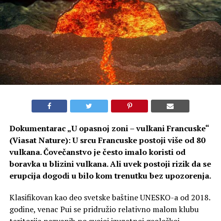
Dokumentarac „U opasnoj zoni – vulkani Francuske“
(Viasat Nature): U srcu Francuske postoji više od 80
vulkana. Čovečanstvo je često imalo koristi od
boravka u blizini vulkana. Ali uvek postoji rizik da se
erupcija dogodi u bilo kom trenutku bez upozorenja.
Klasifikovan kao deo svetske baštine UNESKO-a od 2018.
godine, venac Pui se pridružio relativno malom klubu