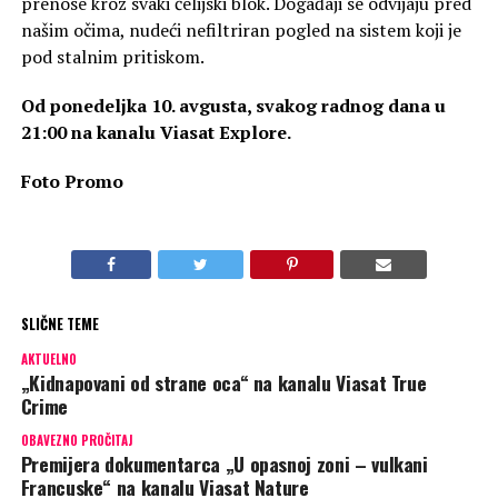
prenose kroz svaki ćelijski blok. Događaji se odvijaju pred
našim očima, nudeći nefiltriran pogled na sistem koji je
pod stalnim pritiskom.
Od ponedeljka 10. avgusta, svakog radnog dana u
21:00 na kanalu Viasat Explore.
Foto Promo
SLIČNE TEME
AKTUELNO
„Kidnapovani od strane oca“ na kanalu Viasat True
Crime
OBAVEZNO PROČITAJ
Premijera dokumentarca „U opasnoj zoni – vulkani
Francuske“ na kanalu Viasat Nature