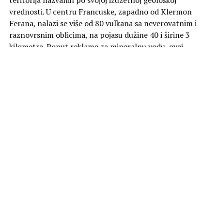
teritorija nazvanih po svojoj izuzetnoj geološkoj
vrednosti. U centru Francuske, zapadno od Klermon
Ferana, nalazi se više od 80 vulkana sa neverovatnim i
raznovrsnim oblicima, na pojasu dužine 40 i širine 3
kilometra. Poput reklame za mineralnu vodu, ovaj
predeo odiše spokojem. Zapravo, na mnogim sličnim
mestima, čovečanstvo je često imalo koristi od boravka u
blizini vulkana. Ali rizik je uvek da do erupcije može doći
u bilo kom trenutku bez upozorenja.
U ponedeljak od 20:00 na kanalu Viasat Nature.
Foto Promo
SLIČNE TEME
AKTUELNO