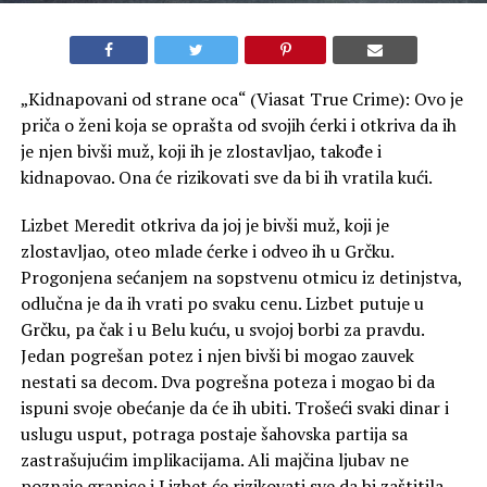
„Kidnapovani od strane oca“ (Viasat True Crime): Ovo je
priča o ženi koja se oprašta od svojih ćerki i otkriva da ih
je njen bivši muž, koji ih je zlostavljao, takođe i
kidnapovao. Ona će rizikovati sve da bi ih vratila kući.
Lizbet Meredit otkriva da joj je bivši muž, koji je
zlostavljao, oteo mlade ćerke i odveo ih u Grčku.
Progonjena sećanjem na sopstvenu otmicu iz detinjstva,
odlučna je da ih vrati po svaku cenu. Lizbet putuje u
Grčku, pa čak i u Belu kuću, u svojoj borbi za pravdu.
Jedan pogrešan potez i njen bivši bi mogao zauvek
nestati sa decom. Dva pogrešna poteza i mogao bi da
ispuni svoje obećanje da će ih ubiti. Trošeći svaki dinar i
uslugu usput, potraga postaje šahovska partija sa
zastrašujućim implikacijama. Ali majčina ljubav ne
poznaje granice i Lizbet će rizikovati sve da bi zaštitila