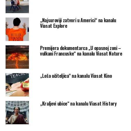
„Najsuroviji zatvori u Americi“ na kanalu
Viasat Explore
Premijera dokumentarca „U opasnoj zoni –
vulkani Francuske“ na kanalu Viasat Nature
„Loša učiteljica“ na kanalu Viasat Kino
„Kraljevi ubice“ na kanalu Viasat History