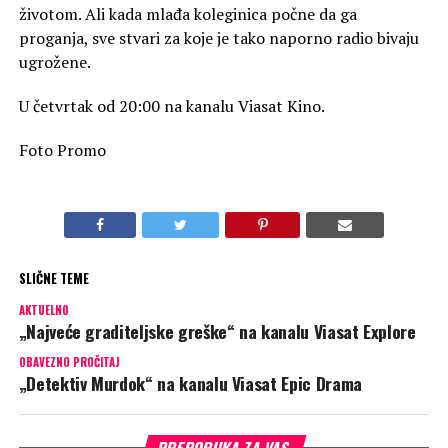
životom. Ali kada mlađa koleginica počne da ga
proganja, sve stvari za koje je tako naporno radio bivaju
ugrožene.
U četvrtak od 20:00 na kanalu Viasat Kino.
Foto Promo
SLIČNE TEME
AKTUELNO
„Najveće graditeljske greške“ na kanalu Viasat Explore
OBAVEZNO PROČITAJ
„Detektiv Murdok“ na kanalu Viasat Epic Drama
PREPORUKA ZA VAS