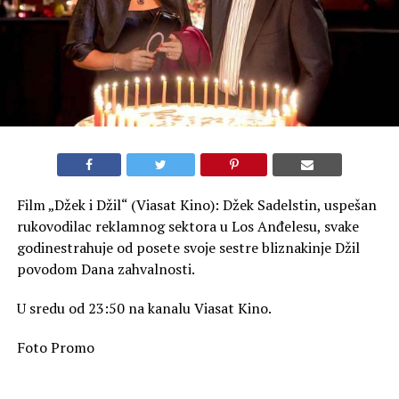
Film „Džek i Džil“ (Viasat Kino): Džek Sadelstin, uspešan
rukovodilac reklamnog sektora u Los Anđelesu, svake
godinestrahuje od posete svoje sestre bliznakinje Džil
povodom Dana zahvalnosti.
U sredu od 23:50 na kanalu Viasat Kino.
Foto Promo