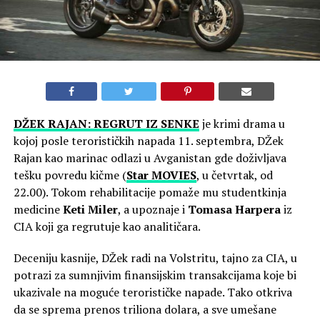
DŽEK RAJAN: REGRUT IZ SENKE
je krimi drama u
kojoj posle terorističkih napada 11. septembra, DŽek
Rajan kao marinac odlazi u Avganistan gde doživljava
tešku povredu kičme (
Star MOVIES
, u četvrtak, od
22.00). Tokom rehabilitacije pomaže mu studentkinja
medicine
Keti Miler
, a upoznaje i
Tomasa Harpera
iz
CIA koji ga regrutuje kao analitičara.
Deceniju kasnije, DŽek radi na Volstritu, tajno za CIA, u
potrazi za sumnjivim finansijskim transakcijama koje bi
ukazivale na moguće terorističke napade. Tako otkriva
da se sprema prenos triliona dolara, a sve umešane