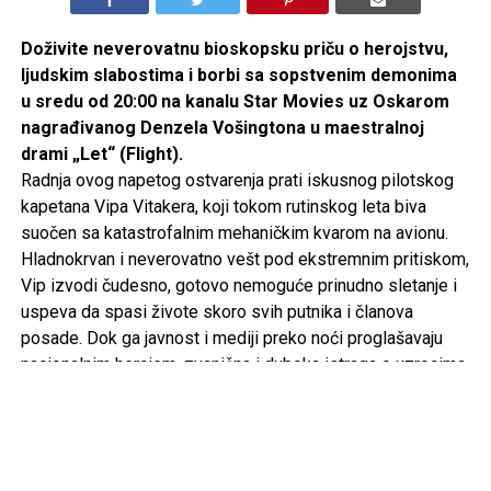
Doživite neverovatnu bioskopsku priču o herojstvu,
ljudskim slabostima i borbi sa sopstvenim demonima
u sredu od 20:00 na kanalu Star Movies uz Oskarom
nagrađivanog Denzela Vošingtona u maestralnoj
drami „Let“ (Flight).
Radnja ovog napetog ostvarenja prati iskusnog pilotskog
kapetana Vipa Vitakera, koji tokom rutinskog leta biva
suočen sa katastrofalnim mehaničkim kvarom na avionu.
Hladnokrvan i neverovatno vešt pod ekstremnim pritiskom,
Vip izvodi čudesno, gotovo nemoguće prinudno sletanje i
uspeva da spasi živote skoro svih putnika i članova
posade. Dok ga javnost i mediji preko noći proglašavaju
nacionalnim herojem, zvanična i duboka istraga o uzrocima
nesreće polako počinje da otkriva mračnu istinu.
Isplivavaju uznemirujući podaci o njegovom privatnom
životu i stanju u kojem se nalazio tokom upravljanja
letelicom, što kapetana stavlja pred najteži moralni i životni