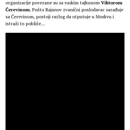
organizacije povezane su sa ruskim tajkunom
Viktorom
Čerevinom
. Pošto Rajanov zvanični poslodavac sarađuje
sa Čerevinom, postoji razlog da otputuje u Moskvu i
istraži to pobliže…