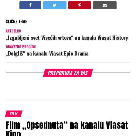
SLIČNE TEME
AKTUELNO
„Izgubljeni svet Visećih vrtova“ na kanalu Viasat History
OBAVEZNO PROČITAJ
„Delgliš“ na kanalu Viasat Epic Drama
PREPORUKA ZA VAS
FILM
Film „Opsednuta“ na kanalu Viasat
Kino