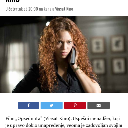
U četvrtak od 20:00 na kanalu Viasat Kino
Film „Opsednuta“ (Viasat Kino): Uspešni menadžer, koji
je upravo dobio unapređenje, veoma je zadovoljan svojim