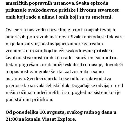
američkih popravnih ustanova. Svaka epizoda
prikazuje svakodnevne pritiske i životnu stvarnost
onih koji rade u njima i onih koji su tu smešteni.
Ova serija nas vodi u prve linije fronta najzahtevnijih
američkih popravnih ustanova. Svaka epizoda se fokusira
na jedan zatvor, postavljajući kamere za realan
vremenski prozor koji beleži svakodnevne pritiske i
životnu stvarnost onih koji rade i smešteni su unutra.
Jedan pogrešan korak može eskalirati u nasilje, dovodeći
u opasnost zamenike šerifa, zatvorenike i samu
ustanovu. Svedoci smo kako se odluke rukovodstva
prenose kroz svaki ćelijski blok. Događaji se odvijaju pred
našim očima, nudeći nefiltriran pogled na sistem koji je
pod stalnim pritiskom.
Od ponedeljka 10. avgusta, svakog radnog dana u
21:00 na kanalu Viasat Explore.