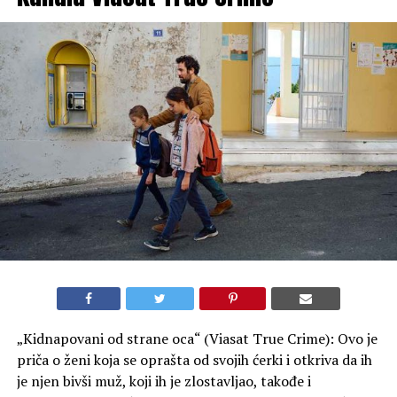
„Kidnapovani od strane oca“ (Viasat True Crime): Ovo je
priča o ženi koja se oprašta od svojih ćerki i otkriva da ih
je njen bivši muž, koji ih je zlostavljao, takođe i