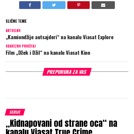
SLIČNE TEME
AKTUELNO
„Kamiondžije autsajderi“ na kanalu Viasat Explore
OBAVEZNO PROČITAJ
Film „Džek i Džil“ na kanalu Viasat Kino
PREPORUKA ZA VAS
SERIJE
„Kidnapovani od strane oca“ na
kanalu Viasat True Crime