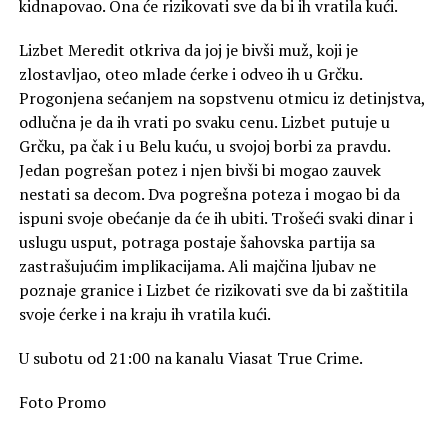
kidnapovao. Ona će rizikovati sve da bi ih vratila kući.
Lizbet Meredit otkriva da joj je bivši muž, koji je
zlostavljao, oteo mlade ćerke i odveo ih u Grčku.
Progonjena sećanjem na sopstvenu otmicu iz detinjstva,
odlučna je da ih vrati po svaku cenu. Lizbet putuje u
Grčku, pa čak i u Belu kuću, u svojoj borbi za pravdu.
Jedan pogrešan potez i njen bivši bi mogao zauvek
nestati sa decom. Dva pogrešna poteza i mogao bi da
ispuni svoje obećanje da će ih ubiti. Trošeći svaki dinar i
uslugu usput, potraga postaje šahovska partija sa
zastrašujućim implikacijama. Ali majčina ljubav ne
poznaje granice i Lizbet će rizikovati sve da bi zaštitila
svoje ćerke i na kraju ih vratila kući.
U subotu od 21:00 na kanalu Viasat True Crime.
Foto Promo