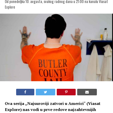
Od ponedeljka 10. avgusta, svakog radnog dana u 21:00 na kanalu Viasat
Explore
Ova serija „
Najsuroviji zatvori u Americi
“
(Viasat
Explore) nas vodi u prve redove najzahtevnijih