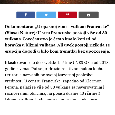
Dokumentarac „U opasnoj zoni – vulkani Francuske“
(Viasat Nature): U srcu Francuske postoji više od 80
vulkana. Čovečanstvo je često imalo koristi od
boravka u blizini vulkana. Ali uvek postoji rizik da se
erupcija dogodi u bilo kom trenutku bez upozorenja.
Klasifikovan kao deo svetske baštine UNESKO-a od 2018.
godine, venac Pui se pridružio relativno malom klubu
teritorija nazvanih po svojoj izuzetnoj geološkoj
vrednosti. U centru Francuske, zapadno od Klermon
Ferana, nalazi se više od 80 vulkana sa neverovatnim i
raznovrsnim oblicima, na pojasu dužine 40 i širine 3
kilometra. Poput reklame za mineralnu vodu, ovaj
predeo odiše spokojem. Zapravo, na mnogim sličnim
mestima, čovečanstvo je često imalo koristi od boravka u