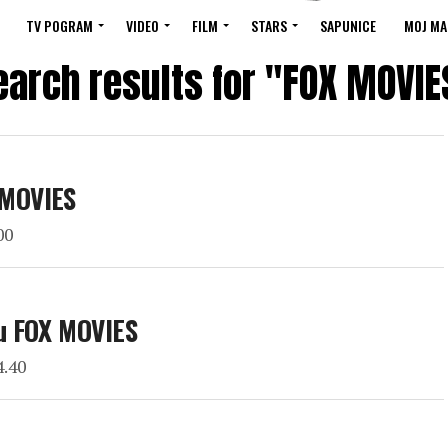
TV POGRAM
VIDEO
FILM
STARS
SAPUNICE
MOJ MA
earch results for "FOX MOVIE
 MOVIES
00
u FOX MOVIES
4.40