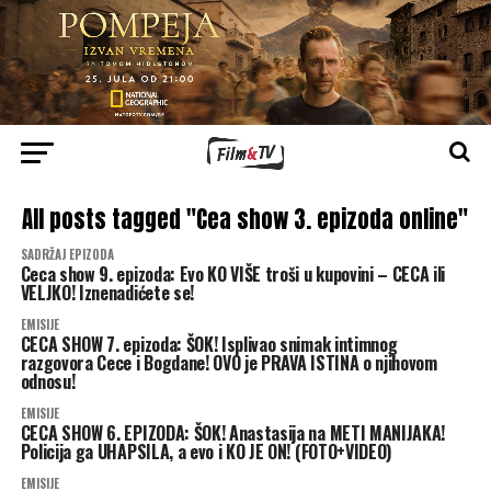
All posts tagged "Cea show 3. epizoda online"
SADRŽAJ EPIZODA
Ceca show 9. epizoda: Evo KO VIŠE troši u kupovini – CECA ili
VELJKO! Iznenadićete se!
EMISIJE
CECA SHOW 7. epizoda: ŠOK! Isplivao snimak intimnog
razgovora Cece i Bogdane! OVO je PRAVA ISTINA o njihovom
odnosu!
EMISIJE
CECA SHOW 6. EPIZODA: ŠOK! Anastasija na METI MANIJAKA!
Policija ga UHAPSILA, a evo i KO JE ON! (FOTO+VIDEO)
EMISIJE