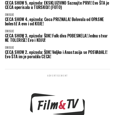
CECA SHOW 5. epizoda: EKSKLUZIVNO Saznajte PRVI! Evo ŠTA je
CECA operisala u TURSKOJ! (FOTO)
EMISIJE
CECA SHOW 4. epizoda: Ceca PRIZNALA! Bolovala od OPASNE
bolesti! A evo i od KOJE!
EMISIJE
CECA SHOW 3. epizoda: ŠOK! Folk diva POBESNELA! Jednu stvar
NE TOLERIŠE! Evo i KOJU!
EMISIJE
CECA SHOW 2. epizoda: ŠOK! Veljko i Anastasija se POSVAĐALI!
Evo ŠTA im je poručila CECA!
ADVERTISEMENT