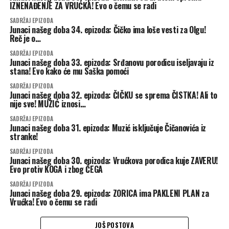
IZNENAĐENJE ZA VRUĆKA! Evo o čemu se radi
SADRŽAJ EPIZODA
Junaci našeg doba 34. epizoda: Čičko ima loše vesti za Olgu!
Reč je o…
SADRŽAJ EPIZODA
Junaci našeg doba 33. epizoda: Srđanovu porodicu iseljavaju iz
stana! Evo kako će mu Saška pomoći
SADRŽAJ EPIZODA
Junaci našeg doba 32. epizoda: ČIČKU se sprema ČISTKA! Ali to
nije sve! MUZIĆ iznosi…
SADRŽAJ EPIZODA
Junaci našeg doba 31. epizoda: Muzić isključuje Čičanovića iz
stranke!
SADRŽAJ EPIZODA
Junaci našeg doba 30. epizoda: Vrućkova porodica kuje ZAVERU!
Evo protiv KOGA i zbog ČEGA
SADRŽAJ EPIZODA
Junaci našeg doba 29. epizoda: ZORICA ima PAKLENI PLAN za
Vrućka! Evo o čemu se radi
JOŠ POSTOVA