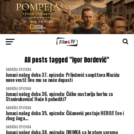
All posts tagged "Igor Đorđević"
SADRŽAJ EPIZODA
Junaci našeg doba 37. epizoda: Prlinčević saopštava Muziću
nove vesti! Ovo mu se neće dopasti
SADRŽAJ EPIZODA
Junaci našeg doba 36. epizoda: Čičko nastavlja borbu za
Stanivukoviće! Hoće li pobediti?
SADRŽAJ EPIZODA
Junaci našeg doba 35. epizoda: Čičanović postaje HEROJ! Evo i
zbog čega…
SADRŽAJ EPIZODA
Junaci našeg doba 38. epizoda: DRINKA sa bratom sprema