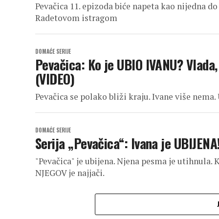
Pevačica 11. epizoda biće napeta kao nijedna do
Radetovom istragom
DOMAĆE SERIJE
Pevačica: Ko je UBIO IVANU? Vlada, 
(VIDEO)
Pevačica se polako bliži kraju. Ivane više nema.
DOMAĆE SERIJE
Serija „Pevačica“: Ivana je UBIJENA
"Pevačica" je ubijena. Njena pesma je utihnula. 
NJEGOV je najjači.