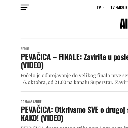
TV
TV EMISIJE
A
SERIJE
PEVAČICA – FINALE: Zavirite u posle
(VIDEO)
Počelo je odbrojavanje do velikog finala prve se
16. oktobra, od 21.00 na kanalu Superstar. Zaviri
DOMAĆE SERIJE
PEVAČICA: Otkrivamo SVE o drugoj se
KAKO! (VIDEO)