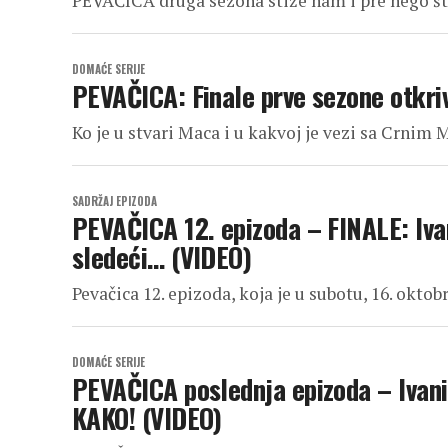
PEVAČICA druga sezona stiže nam i pre nego što
DOMAĆE SERIJE
PEVAČICA: Finale prve sezone otkriv
Ko je u stvari Maca i u kakvoj je vezi sa Crnim 
SADRŽAJ EPIZODA
PEVAČICA 12. epizoda – FINALE: Ivan
sledeći… (VIDEO)
Pevačica 12. epizoda, koja je u subotu, 16. oktob
DOMAĆE SERIJE
PEVAČICA poslednja epizoda – Ivani
KAKO! (VIDEO)