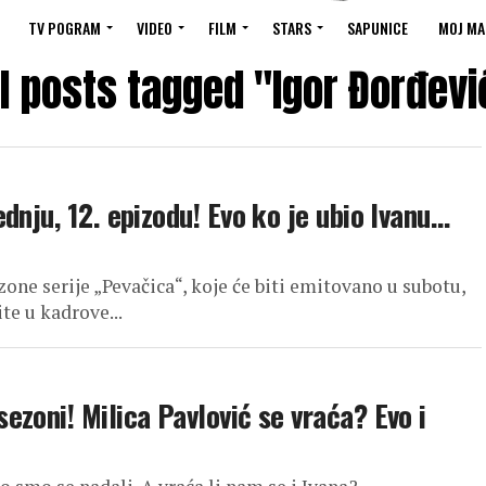
TV POGRAM
VIDEO
FILM
STARS
SAPUNICE
MOJ MA
ll posts tagged "Igor Đorđevi
dnju, 12. epizodu! Evo ko je ubio Ivanu…
zone serije „Pevačica“, koje će biti emitovano u subotu,
te u kadrove...
zoni! Milica Pavlović se vraća? Evo i