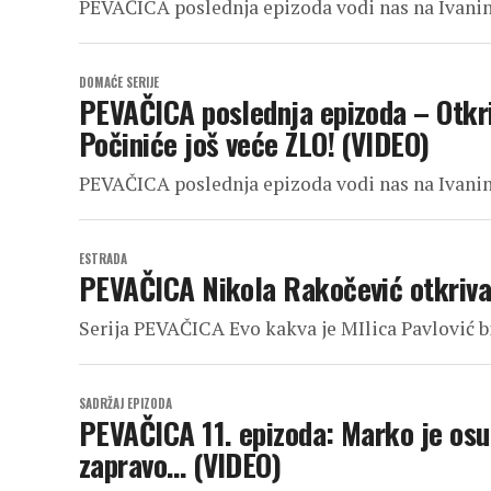
PEVAČICA poslednja epizoda vodi nas na Ivanin
DOMAĆE SERIJE
PEVAČICA poslednja epizoda – Otkri
Počiniće još veće ZLO! (VIDEO)
PEVAČICA poslednja epizoda vodi nas na Ivanin
ESTRADA
PEVAČICA Nikola Rakočević otkriva
Serija PEVAČICA Evo kakva je MIlica Pavlović bil
SADRŽAJ EPIZODA
PEVAČICA 11. epizoda: Marko je osum
zapravo… (VIDEO)