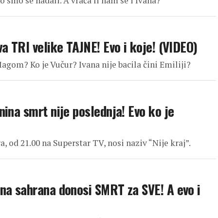
 smo se nadali. A vraća li nam se i Ivana?
a TRI velike TAJNE! Evo i koje! (VIDEO)
Magom? Ko je Vučur? Ivana nije bacila čini Emiliji?
ina smrt nije poslednja! Evo ko je
ra, od 21.00 na Superstar TV, nosi naziv “Nije kraj”.
na sahrana donosi SMRT za SVE! A evo i