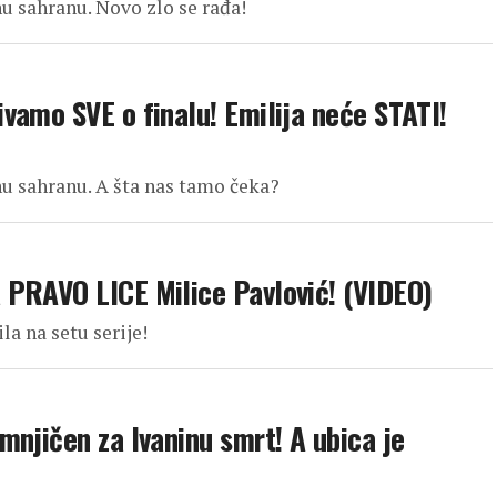
u sahranu. Novo zlo se rađa!
vamo SVE o finalu! Emilija neće STATI!
u sahranu. A šta nas tamo čeka?
 PRAVO LICE Milice Pavlović! (VIDEO)
a na setu serije!
njičen za Ivaninu smrt! A ubica je