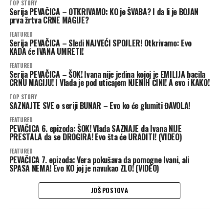
TOP STORY
Serija PEVAČICA – OTKRIVAMO: KO je ŠVABA? I da li je BOJAN
prva žrtva CRNE MAGIJE?
FEATURED
Serija PEVAČICA – Sledi NAJVEĆI SPOJLER! Otkrivamo: Evo
KADA će IVANA UMRETI!
FEATURED
Serija PEVAČICA – ŠOK! Ivana nije jedina kojoj je EMILIJA bacila
CRNU MAGIJU! I Vlada je pod uticajem NJENIH ČINI! A evo i KAKO!
TOP STORY
SAZNAJTE SVE o seriji BUNAR – Evo ko će glumiti ĐAVOLA!
FEATURED
PEVAČICA 6. epizoda: ŠOK! Vlada SAZNAJE da Ivana NIJE
PRESTALA da se DROGIRA! Evo šta će URADITI! (VIDEO)
FEATURED
PEVAČICA 7. epizoda: Vera pokušava da pomogne Ivani, ali
SPASA NEMA! Evo KO joj je navukao ZLO! (VIDEO)
JOŠ POSTOVA