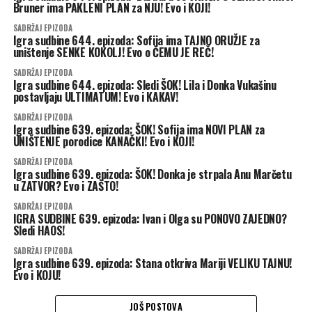
Bruner ima PAKLENI PLAN za NJU! Evo i KOJI!
SADRŽAJ EPIZODA
Igra sudbine 644. epizoda: Sofija ima TAJNO ORUŽJE za
uništenje SENKE KOKOLJ! Evo o ČEMU JE REČ!
SADRŽAJ EPIZODA
Igra sudbine 644. epizoda: Sledi ŠOK! Lila i Donka Vukašinu
postavljaju ULTIMATUM! Evo i KAKAV!
SADRŽAJ EPIZODA
Igra sudbine 639. epizoda: ŠOK! Sofija ima NOVI PLAN za
UNIŠTENJE porodice KANAČKI! Evo i KOJI!
SADRŽAJ EPIZODA
Igra sudbine 639. epizoda: ŠOK! Donka je strpala Anu Marčetu
u ZATVOR? Evo i ZAŠTO!
SADRŽAJ EPIZODA
IGRA SUDBINE 639. epizoda: Ivan i Olga su PONOVO ZAJEDNO?
Sledi HAOS!
SADRŽAJ EPIZODA
Igra sudbine 639. epizoda: Stana otkriva Mariji VELIKU TAJNU!
Evo i KOJU!
JOŠ POSTOVA