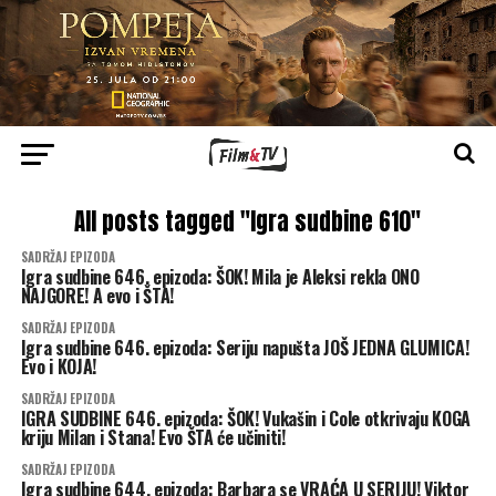
All posts tagged "Igra sudbine 610"
SADRŽAJ EPIZODA
Igra sudbine 646. epizoda: ŠOK! Mila je Aleksi rekla ONO
NAJGORE! A evo i ŠTA!
SADRŽAJ EPIZODA
Igra sudbine 646. epizoda: Seriju napušta JOŠ JEDNA GLUMICA!
Evo i KOJA!
SADRŽAJ EPIZODA
IGRA SUDBINE 646. epizoda: ŠOK! Vukašin i Cole otkrivaju KOGA
kriju Milan i Stana! Evo ŠTA će učiniti!
SADRŽAJ EPIZODA
Igra sudbine 644. epizoda: Barbara se VRAĆA U SERIJU! Viktor