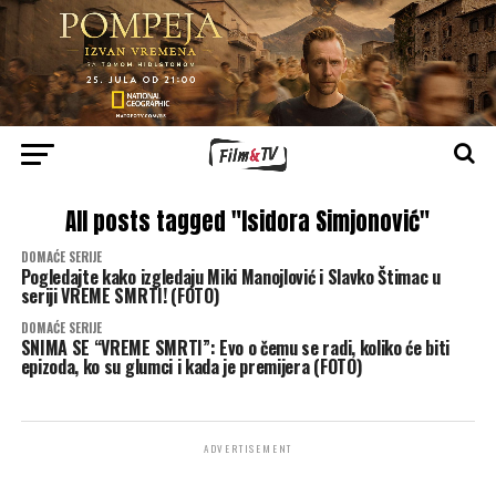
All posts tagged "Isidora Simjonović"
DOMAĆE SERIJE
Pogledajte kako izgledaju Miki Manojlović i Slavko Štimac u
seriji VREME SMRTI! (FOTO)
DOMAĆE SERIJE
SNIMA SE “VREME SMRTI”: Evo o čemu se radi, koliko će biti
epizoda, ko su glumci i kada je premijera (FOTO)
ADVERTISEMENT