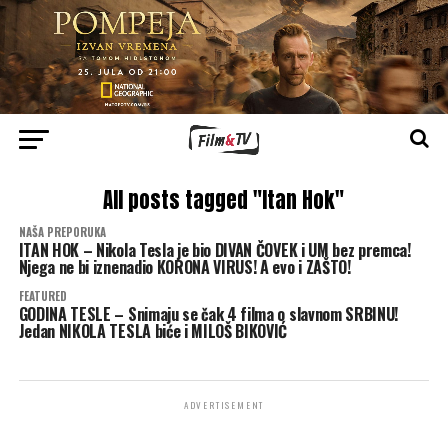
All posts tagged "Itan Hok"
NAŠA PREPORUKA
ITAN HOK – Nikola Tesla je bio DIVAN ČOVEK i UM bez premca!
Njega ne bi iznenadio KORONA VIRUS! A evo i ZAŠTO!
FEATURED
GODINA TESLE – Snimaju se čak 4 filma o slavnom SRBINU!
Jedan NIKOLA TESLA biće i MILOŠ BIKOVIĆ
ADVERTISEMENT