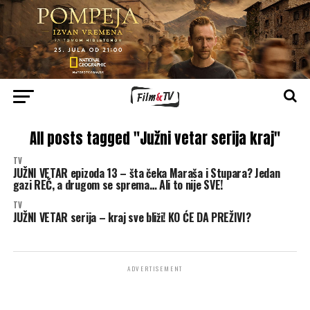
All posts tagged "Južni vetar serija kraj"
TV
JUŽNI VETAR epizoda 13 – šta čeka Maraša i Stupara? Jedan
gazi REČ, a drugom se sprema… Ali to nije SVE!
TV
JUŽNI VETAR serija – kraj sve bliži! KO ĆE DA PREŽIVI?
ADVERTISEMENT