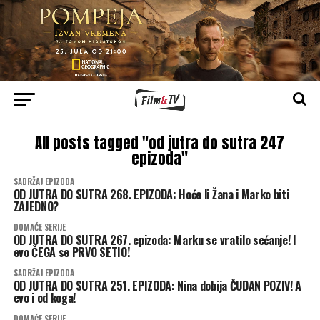
All posts tagged "od jutra do sutra 247
epizoda"
SADRŽAJ EPIZODA
OD JUTRA DO SUTRA 268. EPIZODA: Hoće li Žana i Marko biti
ZAJEDNO?
DOMAĆE SERIJE
OD JUTRA DO SUTRA 267. epizoda: Marku se vratilo sećanje! I
evo ČEGA se PRVO SETIO!
SADRŽAJ EPIZODA
OD JUTRA DO SUTRA 251. EPIZODA: Nina dobija ČUDAN POZIV! A
evo i od koga!
DOMAĆE SERIJE