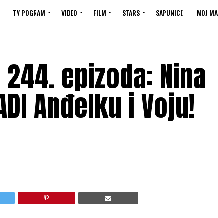
TV POGRAM
VIDEO
FILM
STARS
SAPUNICE
MOJ MA
a 244. epizoda: Nina
ADI Anđelku i Voju!