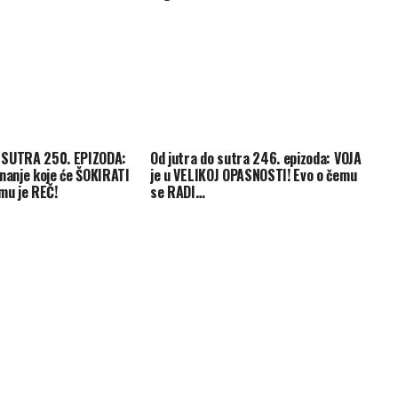
 SUTRA 250. EPIZODA:
Od jutra do sutra 246. epizoda: VOJA
znanje koje će ŠOKIRATI
je u VELIKOJ OPASNOSTI! Evo o čemu
mu je REČ!
se RADI…