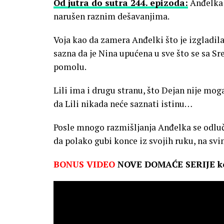
Od jutra do sutra 244. epizoda:
Anđelka 
narušen raznim dešavanjima.
Voja kao da zamera Anđelki što je izgladi
sazna da je Nina upućena u sve što se sa Sre
pomolu.
Lili ima i drugu stranu, što Dejan nije mogao
da Lili nikada neće saznati istinu…
Posle mnogo razmišljanja Anđelka se odluču
da polako gubi konce iz svojih ruku, na svi
BONUS VIDEO
NOVE DOMAĆE SERIJE ko