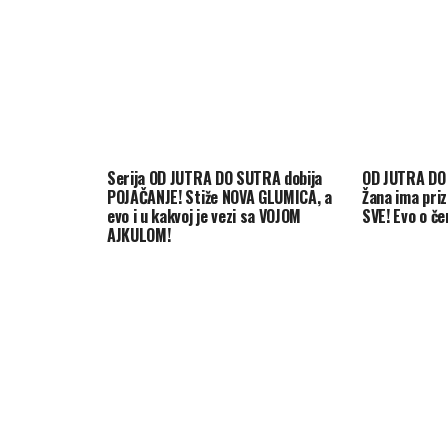
Serija OD JUTRA DO SUTRA dobija
OD JUTRA DO
POJAČANJE! Stiže NOVA GLUMICA, a
Žana ima pri
evo i u kakvoj je vezi sa VOJOM
SVE! Evo o če
AJKULOM!