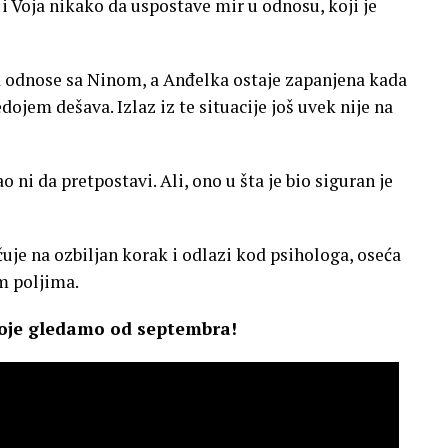
i Voja nikako da uspostave mir u odnosu, koji je
la odnose sa Ninom, a Anđelka ostaje zapanjena kada
dojem dešava. Izlaz iz te situacije još uvek nije na
 ni da pretpostavi. Ali, ono u šta je bio siguran je
je na ozbiljan korak i odlazi kod psihologa, oseća
m poljima.
je gledamo od septembra!