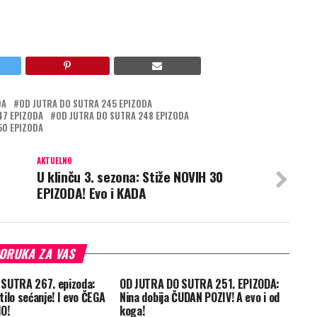
DA
OD JUTRA DO SUTRA 245 EPIZODA
47 EPIZODA
OD JUTRA DO SUTRA 248 EPIZODA
50 EPIZODA
AKTUELNO
U klinču 3. sezona: Stiže NOVIH 30
EPIZODA! Evo i KADA
ORUKA ZA VAS
SUTRA 267. epizoda:
OD JUTRA DO SUTRA 251. EPIZODA:
ilo sećanje! I evo ČEGA
Nina dobija ČUDAN POZIV! A evo i od
O!
koga!