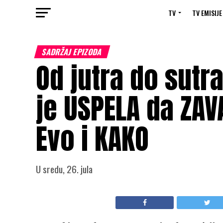
TV
TV EMISIJE
SADRŽAJ EPIZODA
Od jutra do sutr
je USPELA da ZAV
Evo i KAKO
U sredu, 26. jula