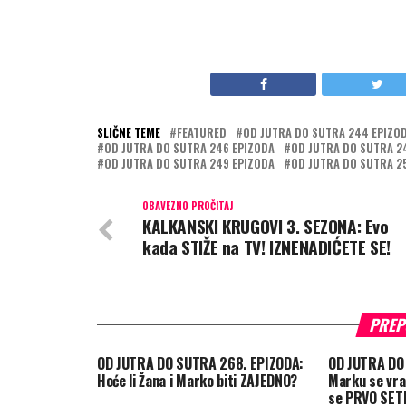
SLIČNE TEME
FEATURED
OD JUTRA DO SUTRA 244 EPIZO
OD JUTRA DO SUTRA 246 EPIZODA
OD JUTRA DO SUTRA 2
OD JUTRA DO SUTRA 249 EPIZODA
OD JUTRA DO SUTRA 2
OBAVEZNO PROČITAJ
KALKANSKI KRUGOVI 3. SEZONA: Evo
kada STIŽE na TV! IZNENADIĆETE SE!
PREP
OD JUTRA DO SUTRA 268. EPIZODA:
OD JUTRA DO 
Hoće li Žana i Marko biti ZAJEDNO?
Marku se vrat
se PRVO SETI