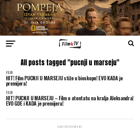
All posts tagged "pucnji u marseju"
FILM
HIT! Film PUCNJI U MARSEJU stiže u bioskope! EVO KADA je
premijera!
FILM
HIT! PUCNJI U MARSEJU – Film o atentatu na kralja Aleksandra!
EVO GDE i KADA je premijera!
ADVERTISEMENT