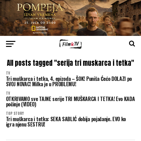
All posts tagged "serija tri muskarca i tetka"
TV
Tri muškarca i tetka, 4. epizoda – ŠOK! Puniša Ćećo DOLAZI po
SVOJ NOVAC! Milka je u PROBLEMU!
TV
OTKRIVAMO sve TAJNE serije TRI MUŠKARCA I TETKA! Evo KADA
počinje (VIDEO)
TOP STORY
Tri muškarca i tetka: SEKA SABLIĆ dobija pojačanje. EVO ko
igra njenu SESTRU!