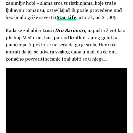
zanimljiv hobi – slama srca turistkinjama, koje traže
ljubavnu romansu, ostavljajući ih posle provedene noći
bez imalo griže savesti (
Star Life
, utorak, od 21.00).
Kada se zaljubi u
Lusi
(
Dru Barimor
), napušta život kao
plejboj. Međutim, Lusi pati od kratkotrajnog gubitka
pamćenja. A pošto se ne seća da ga je srela, Henri će
morati da joj se udvara svakog dana u nadi da će ona
konačno povratiti sećanje i zaljubiti se u njega…