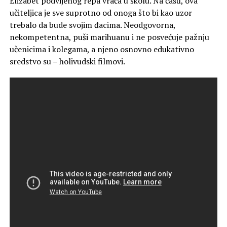
Elizabet podvijenog repa vraća u školu. Na času, ova
učiteljica je sve suprotno od onoga što bi kao uzor
trebalo da bude svojim đacima. Neodgovorna,
nekompetentna, puši marihuanu i ne posvećuje pažnju
učenicima i kolegama, a njeno osnovno edukativno
sredstvo su – holivudski filmovi.