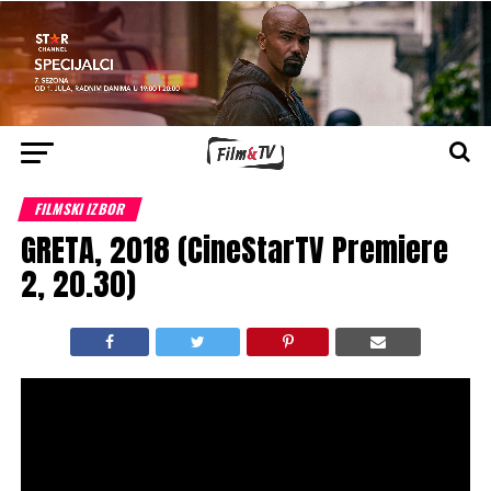
FILMSKI IZBOR
GRETA, 2018 (CineStarTV Premiere
2, 20.30)
Država/Godina:
SAD,2018
Trajanje:
95 minuta
Žanr:
drama, triler