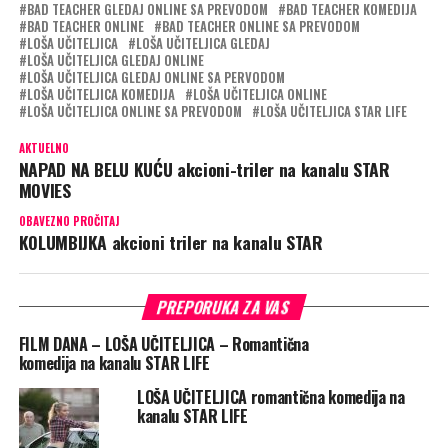
BAD TEACHER GLEDAJ ONLINE SA PREVODOM
BAD TEACHER KOMEDIJA
BAD TEACHER ONLINE
BAD TEACHER ONLINE SA PREVODOM
LOŠA UČITELJICA
LOŠA UČITELJICA GLEDAJ
LOŠA UČITELJICA GLEDAJ ONLINE
LOŠA UČITELJICA GLEDAJ ONLINE SA PERVODOM
LOŠA UČITELJICA KOMEDIJA
LOŠA UČITELJICA ONLINE
LOŠA UČITELJICA ONLINE SA PREVODOM
LOŠA UČITELJICA STAR LIFE
AKTUELNO
NAPAD NA BELU KUĆU akcioni-triler na kanalu STAR
MOVIES
OBAVEZNO PROČITAJ
KOLUMBIJKA akcioni triler na kanalu STAR
PREPORUKA ZA VAS
FILM DANA – LOŠA UČITELJICA – Romantična
komedija na kanalu STAR LIFE
LOŠA UČITELJICA romantična komedija na
kanalu STAR LIFE