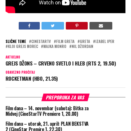
Foto IMDb
SLIČNE TEME
CINESTARTV
FILM GRETA
GRETA
IZABEL IPER
KLOI GREJS MOREC
MAJKA MONRO
NIL DŽORDAN
AKTUELNO
GREJS DŽONS – CRVENO SVETLO I HLEB (RTS 2, 19.50)
OBAVEZNO PROČITAJ
ROCKETMAN (HBO, 21.35)
PREPORUKA ZA VAS
Film dana – 14. novembar (subota): Bitka za
Midvej (CineStarTV Premiere 1, 20.00)
Film dana – utorak, 21. april: PLAN BEKSTVA
2 (CineStar Premire 1, 22.30)