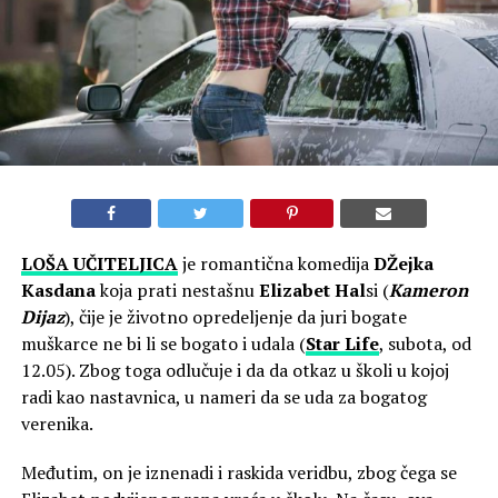
LOŠA UČITELJICA
je romantična komedija
DŽejka
Kasdana
koja prati nestašnu
Elizabet Hal
si (
Kameron
Dijaz
), čije je životno opredeljenje da juri bogate
muškarce ne bi li se bogato i udala (
Star Life
, subota, od
12.05). Zbog toga odlučuje i da da otkaz u školi u kojoj
radi kao nastavnica, u nameri da se uda za bogatog
verenika.
Međutim, on je iznenadi i raskida veridbu, zbog čega se