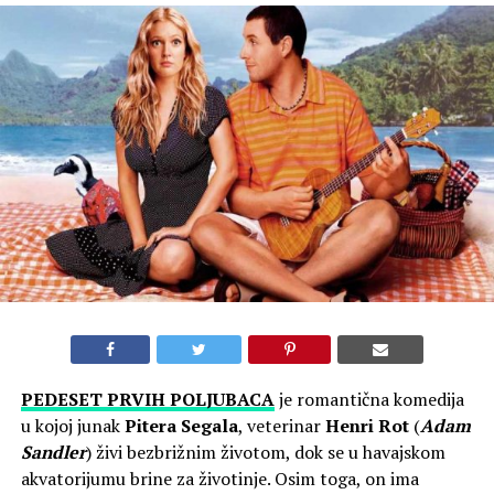
PEDESET PRVIH POLJUBACA
je romantična komedija
u kojoj junak
Pitera Segala
, veterinar
Henri Rot
(
Adam
Sandler
) živi bezbrižnim životom, dok se u havajskom
akvatorijumu brine za životinje. Osim toga, on ima