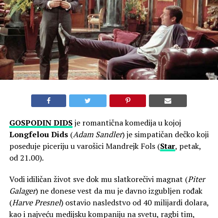
GOSPODIN
DIDS
je romantična komedija u kojoj
Longfelou Dids
(
Adam Sandler
) je simpatičan dečko koji
poseduje piceriju u varošici Mandrejk Fols (
Star
, petak,
od 21.00).
Vodi idiličan život sve dok mu slatkorečivi magnat (
Piter
Galager
) ne donese vest da mu je davno izgubljen rođak
(
Harve Presnel
) ostavio nasledstvo od 40 milijardi dolara,
kao i najveću medijsku kompaniju na svetu, ragbi tim,