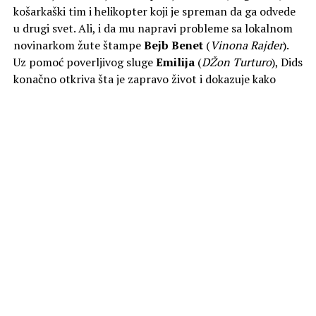
košarkaški tim i helikopter koji je spreman da ga odvede
u drugi svet. Ali, i da mu napravi probleme sa lokalnom
novinarkom žute štampe
Bejb
Benet
(
Vinona Rajder
).
Uz pomoć poverljivog sluge
Emilija
(
DŽon Turturo
), Dids
konačno otkriva šta je zapravo život i dokazuje kako
novac menja sve, ali ne i svakoga.