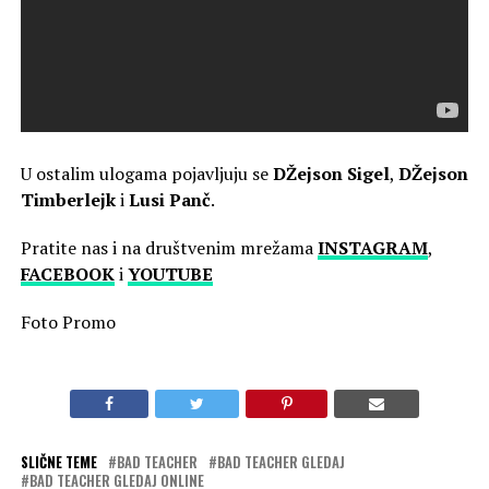
U ostalim ulogama pojavljuju se
DŽejson Sigel
,
DŽejson
Timberlejk
i
Lusi Panč
.
Pratite nas i na društvenim mrežama
INSTAGRAM
,
FACEBOOK
i
YOUTUBE
Foto Promo
SLIČNE TEME
BAD TEACHER
BAD TEACHER GLEDAJ
BAD TEACHER GLEDAJ ONLINE