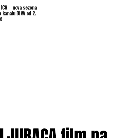
NICA – nova sezona
 kanalu DIVA od 2.
0!
LJUBACA film na