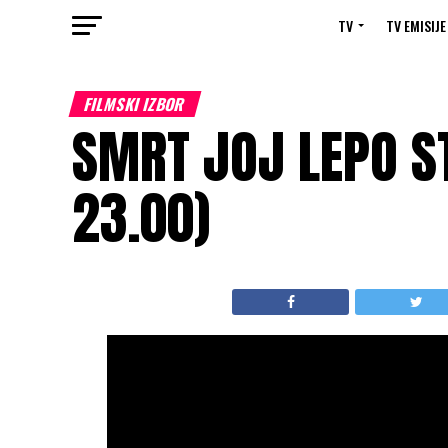
TV
TV EMISIJE
FILMSKI IZBOR
SMRT JOJ LEPO ST
23.00)
Država/Godina:
SAD, 1992
Trajanje:
105 minuta
Žanr:
komedija, fantazija