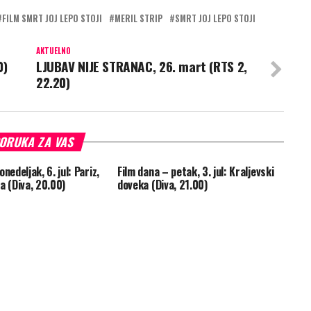
FILM SMRT JOJ LEPO STOJI
MERIL STRIP
SMRT JOJ LEPO STOJI
AKTUELNO
0)
LJUBAV NIJE STRANAC, 26. mart (RTS 2,
22.20)
ORUKA ZA VAS
nedeljak, 6. jul: Pariz,
Film dana – petak, 3. jul: Kraljevski
a (Diva, 20.00)
doveka (Diva, 21.00)