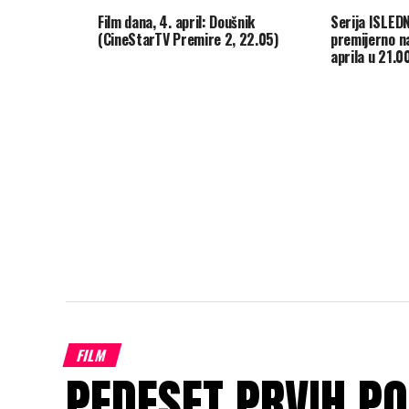
Film dana, 4. april: Doušnik
Serija ISLED
(CineStarTV Premire 2, 22.05)
premijerno na
aprila u 21.0
FILM
PEDESET PRVIH PO