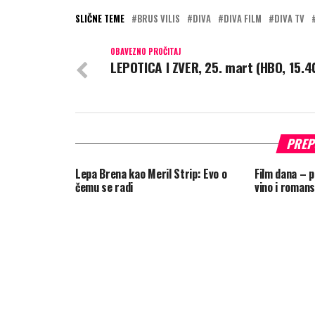
SLIČNE TEME
BRUS VILIS
DIVA
DIVA FILM
DIVA TV
OBAVEZNO PROČITAJ
LEPOTICA I ZVER, 25. mart (HBO, 15.4
PREP
Lepa Brena kao Meril Strip: Evo o
Film dana – po
čemu se radi
vino i romans