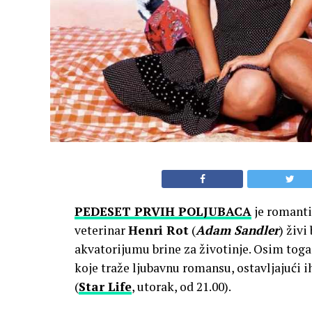
PEDESET PRVIH POLJUBACA
je romanti
veterinar
Henri Rot
(
Adam Sandler
) živ
akvatorijumu brine za životinje. Osim toga
koje traže ljubavnu romansu, ostavljajući i
(
Star Life
, utorak, od 21.00).