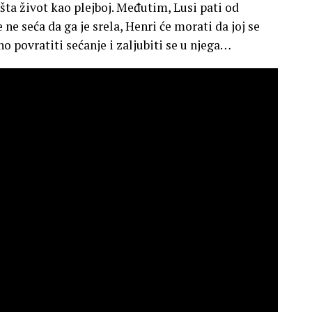
ušta život kao plejboj. Međutim, Lusi pati od
ne seća da ga je srela, Henri će morati da joj se
 povratiti sećanje i zaljubiti se u njega…