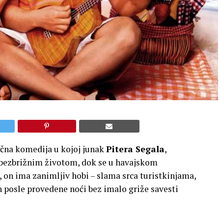
čna komedija u kojoj junak
Pitera Segala
,
i bezbrižnim životom, dok se u havajskom
, on ima zanimljiv hobi – slama srca turistkinjama,
h posle provedene noći bez imalo griže savesti