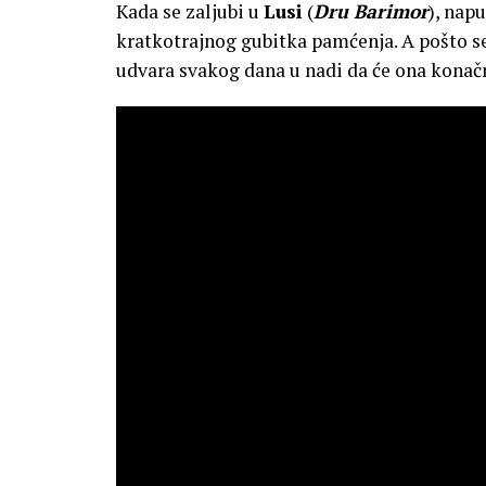
Kada se zaljubi u
Lusi
(
Dru Barimor
), nap
kratkotrajnog gubitka pamćenja. A pošto se 
udvara svakog dana u nadi da će ona konačno