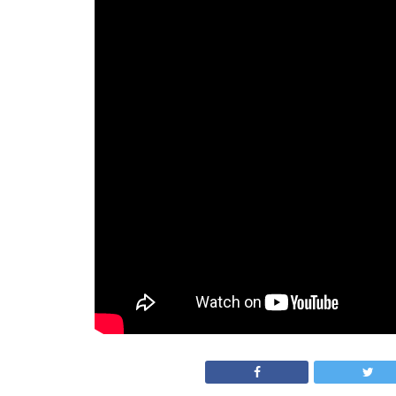
Režija:
Robert Zemekis
Glume:
Meril Strip, Goldi Hon, Brus Vilis
Neverovatna zabava! Oskar za specijalne e
i besmrtnosti! Dobitnik Oskara, reditelj
Ro
žene – dobitnici Oskara,
Meril Strip
i dobi
istog muškarca (Brus Vilis). Kada obe popi
međusobno ubistvo postaju malo komplikova
scenario, pun duhovitih dosetki, i neverov
glumaca.
Foto Promo