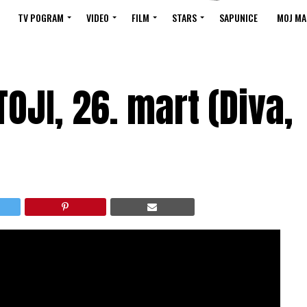
TV POGRAM
VIDEO
FILM
STARS
SAPUNICE
MOJ MA
OJI, 26. mart (Diva,