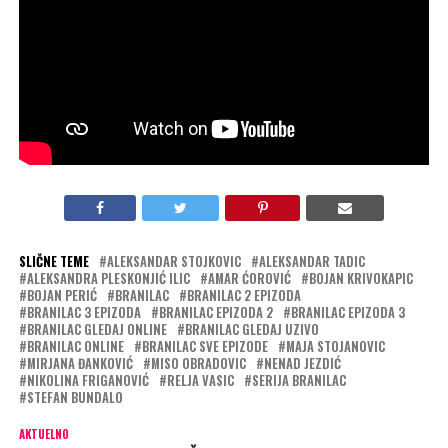
Pratite nas i na društvenim
mrežama
INSTAGRAM
i
FACEBOOK
ZABRANJENO SVAKO
KOPIRANJE SADRŽAJA
SLIČNE TEME
ALEKSANDAR STOJKOVIC
ALEKSANDAR TADIC
ALEKSANDRA PLESKONJIĆ ILIC
AMAR ĆOROVIĆ
BOJAN KRIVOKAPIC
BOJAN PERIĆ
BRANILAC
BRANILAC 2 EPIZODA
BRANILAC 3 EPIZODA
BRANILAC EPIZODA 2
BRANILAC EPIZODA 3
BRANILAC GLEDAJ ONLINE
BRANILAC GLEDAJ UZIVO
BRANILAC ONLINE
BRANILAC SVE EPIZODE
MAJA STOJANOVIC
MIRJANA ĐANKOVIĆ
MISO OBRADOVIC
NENAD JEZDIĆ
NIKOLINA FRIGANOVIĆ
RELJA VASIC
SERIJA BRANILAC
STEFAN BUNDALO
AKTUELNO