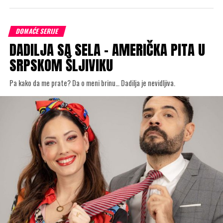
DOMAĆE SERIJE
DADILJA SA SELA – AMERIČKA PITA U
SRPSKOM ŠLJIVIKU
Pa kako da me prate? Da o meni brinu… Dadilja je nevidljiva.