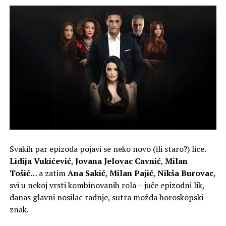
Svakih par epizoda pojavi se neko novo (ili staro?) lice.
Lidija Vukićević
,
Jovana Jelovac Cavnić
,
Milan
Tošić
… a zatim
Ana Sakić
,
Milan Pajić
,
Nikša Burovac
,
svi u nekoj vrsti kombinovanih rola – juče epizodni lik,
danas glavni nosilac radnje, sutra možda horoskopski
znak.