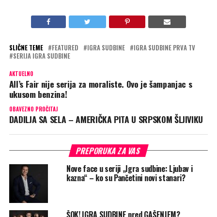
SLIČNE TEME
FEATURED
IGRA SUDBINE
IGRA SUDBINE PRVA TV
SERIJA IGRA SUDBINE
AKTUELNO
All’s Fair nije serija za moraliste. Ovo je šampanjac s
ukusom benzina!
OBAVEZNO PROČITAJ
DADILJA SA SELA – AMERIČKA PITA U SRPSKOM ŠLJIVIKU
PREPORUKA ZA VAS
Nove face u seriji „Igra sudbine: Ljubav i
kazna“ – ko su Pančetini novi stanari?
ŠOK! IGRA SUDBINE pred GAŠENJEM?