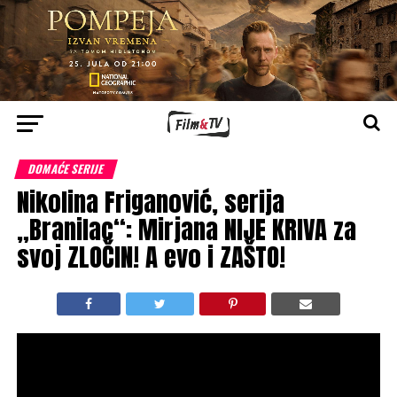
DOMAĆE SERIJE
Nikolina Friganović, serija
„Branilac“: Mirjana NIJE KRIVA za
svoj ZLOČIN! A evo i ZAŠTO!
Serija
„Branilac“ 2. epizoda
emituje se
28. septembra
od 21.55
na kanalu
RTS1
. Jednu od glavnih uloga,
nesrećne
Mirjane Đanković
, dočarala je glumica