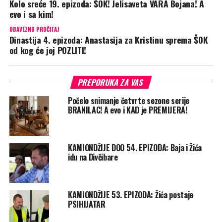
Kolo sreće 19. epizoda: ŠOK! Jelisaveta VARA Bojana! A
evo i sa kim!
OBAVEZNO PROČITAJ
Dinastija 4. epizoda: Anastasija za Kristinu sprema ŠOK
od kog će joj POZLITI!
PREPORUKA ZA VAS
Počelo snimanje četvrte sezone serije
BRANILAC! A evo i KAD je PREMIJERA!
KAMIONDŽIJE DOO 54. EPIZODA: Baja i Žića
idu na Divčibare
KAMIONDŽIJE 53. EPIZODA: Žića postaje
PSIHIJATAR