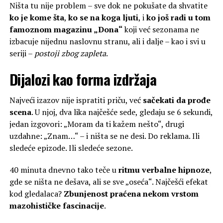
Ništa tu nije problem – sve dok ne pokušate da shvatite
ko je kome šta
,
ko se na koga ljuti
, i
ko još radi u tom
famoznom magazinu „Dona“
koji već sezonama ne
izbacuje nijednu naslovnu stranu, ali i dalje – kao i svi u
seriji –
postoji zbog zapleta
.
Dijalozi kao forma izdržaja
Najveći izazov nije ispratiti priču, već
sačekati da prođe
scena
. U njoj, dva lika najčešće sede, gledaju se 6 sekundi,
jedan izgovori: „Moram da ti kažem nešto“, drugi
uzdahne: „Znam…“ – i ništa se ne desi. Do reklama. Ili
sledeće epizode. Ili sledeće sezone.
40 minuta dnevno tako teče u
ritmu verbalne hipnoze
,
gde se ništa ne dešava, ali se sve „oseća“. Najčešći efekat
kod gledalaca?
Zbunjenost praćena nekom vrstom
mazohističke fascinacije
.