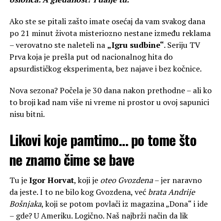
Ako ste se pitali zašto imate osećaj da vam svakog dana
po 21 minut života misteriozno nestane između reklama
– verovatno ste naleteli na
„Igru sudbine“
. Seriju TV
Prva koja je prešla put od nacionalnog hita do
apsurdističkog eksperimenta, bez najave i bez kočnice.
Nova sezona? Počela je 30 dana nakon prethodne – ali ko
to broji kad nam više ni vreme ni prostor u ovoj sapunici
nisu bitni.
Likovi koje pamtimo… po tome što
ne znamo čime se bave
Tu je
Igor Horvat
, koji je
oteo Gvozdena
– jer naravno
da jeste. I to ne bilo kog Gvozdena, već
brata Andrije
Bošnjaka
, koji se potom povlači iz magazina „Dona“ i ide
– gde? U Ameriku. Logično. Naš najbrži način da lik