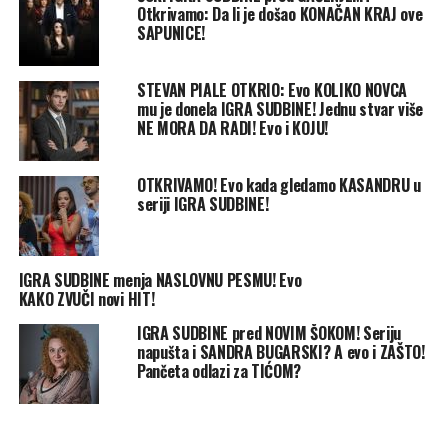
Otkrivamo: Da li je došao KONAČAN KRAJ ove
SAPUNICE!
STEVAN PIALE OTKRIO: Evo KOLIKO NOVCA
mu je donela IGRA SUDBINE! Jednu stvar više
NE MORA DA RADI! Evo i KOJU!
OTKRIVAMO! Evo kada gledamo KASANDRU u
seriji IGRA SUDBINE!
IGRA SUDBINE menja NASLOVNU PESMU! Evo
KAKO ZVUČI novi HIT!
IGRA SUDBINE pred NOVIM ŠOKOM! Seriju
napušta i SANDRA BUGARSKI? A evo i ZAŠTO!
Pančeta odlazi za TIĆOM?