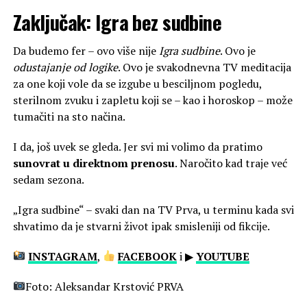
Zaključak: Igra bez sudbine
Da budemo fer – ovo više nije
Igra sudbine
. Ovo je
odustajanje od logike
. Ovo je svakodnevna TV meditacija
za one koji vole da se izgube u besciljnom pogledu,
sterilnom zvuku i zapletu koji se – kao i horoskop – može
tumačiti na sto načina.
I da, još uvek se gleda. Jer svi mi volimo da pratimo
sunovrat u direktnom prenosu
. Naročito kad traje već
sedam sezona.
„Igra sudbine“ – svaki dan na TV Prva, u terminu kada svi
shvatimo da je stvarni život ipak smisleniji od fikcije.
INSTAGRAM
,
FACEBOOK
i ▶
YOUTUBE
Foto: Aleksandar Krstović PRVA