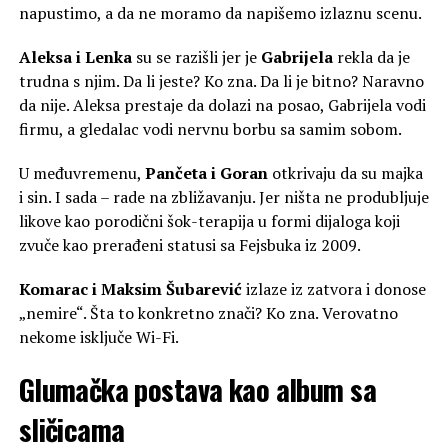
napustimo, a da ne moramo da napišemo izlaznu scenu.
Aleksa i Lenka
su se razišli jer je
Gabrijela
rekla da je
trudna s njim. Da li jeste? Ko zna. Da li je bitno? Naravno
da nije. Aleksa prestaje da dolazi na posao, Gabrijela vodi
firmu, a gledalac vodi nervnu borbu sa samim sobom.
U međuvremenu,
Pančeta i Goran
otkrivaju da su majka
i sin. I sada – rade na zbližavanju. Jer ništa ne produbljuje
likove kao porodični šok-terapija u formi dijaloga koji
zvuče kao prerađeni statusi sa Fejsbuka iz 2009.
Komarac i Maksim Šubarević
izlaze iz zatvora i donose
„nemire“. Šta to konkretno znači? Ko zna. Verovatno
nekome isključe Wi-Fi.
Glumačka postava kao album sa
sličicama