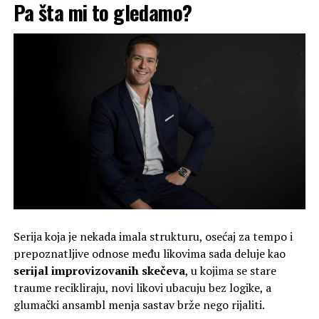
Pa šta mi to gledamo?
Serija koja je nekada imala strukturu, osećaj za tempo i
prepoznatljive odnose među likovima sada deluje kao
serijal improvizovanih skečeva
, u kojima se stare
traume recikliraju, novi likovi ubacuju bez logike, a
glumački ansambl menja sastav brže nego rijaliti.