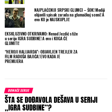
NAJPLAĆENIJI SRPSKI GLUMCI – ŠOK! Mediji
objavili spisak zarada na glumačkoj sceni! A
evo KO je NAJSKUPLJI!
EKSKLUZIVNO OTKRIVAMO: Nenad Jezdić stiže
u seriju IGRA SUDBINE! A evo i KOGA ĆE
GLUMITI!
“HEROJI HALIJARDA”: OBJAVLJEN TREJLER ZA
FILM RADOŠA BAJIĆA! EVO KADA JE
PREMIJERA
DOMAĆE SERIJE
ŠTA SE DOĐAVOLA DEŠAVA U SERIJI
„IGRA SUDBINE“?