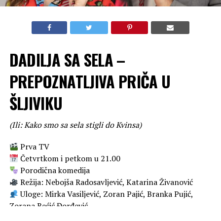
DADILJA SA SELA –
PREPOZNATLJIVA PRIČA U
ŠLJIVIKU
(Ili: Kako smo sa sela stigli do Kvinsa)
Prva TV
Četvrtkom i petkom u 21.00
Porodična komedija
Režija: Nebojša Radosavljević, Katarina Živanović
Uloge: Mirka Vasiljević, Zoran Pajić, Branka Pujić,
Zorana Bećić Đorđević