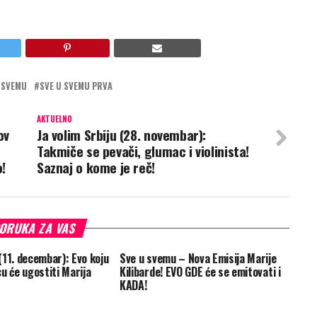
 SVEMU
SVE U SVEMU PRVA
AKTUELNO
ov
Ja volim Srbiju (28. novembar):
Takmiče se pevači, glumac i violinista!
!
Saznaj o kome je reč!
ORUKA ZA VAS
(11. decembar): Evo koju
Sve u svemu – Nova Emisija Marije
u će ugostiti Marija
Kilibarde! EVO GDE će se emitovati i
KADA!