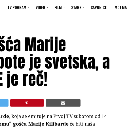
TV POGRAM
VIDEO
FILM
STARS
SAPUNICE
MOJ MA
šća Marije
bote je svetska, a
 je reč!
arde
, koja se emituje na Prvoj TV subotom od 14
emu“ gošća Marije Kilibarde
će biti naša