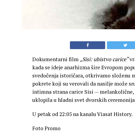
Dokumentarni film
„Sisi: ubistvo carice“
vr
kada se ideje anarhizma šire Evropom popu
svedočenja istoričara, otkrivamo složenu m
pokrete koji su verovali da nasilje može sru
intimna strana carice Sisi — melankolične,
uklopila u hladni svet dvorskih ceremonija
U petak od 22:05 na kanalu Viasat History.
Foto Promo