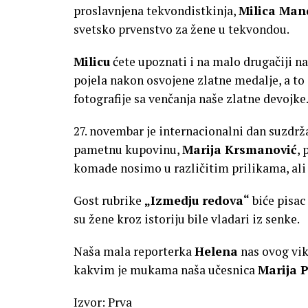
proslavnjena tekvondistkinja,
Milica Man
svetsko prvenstvo za žene u tekvondou.
Milicu
ćete upoznati i na malo drugačiji na
pojela nakon osvojene zlatne medalje, a to 
fotografije sa venčanja naše zlatne devojke
27. novembar je internacionalni dan suzdrž
pametnu kupovinu,
Marija Krsmanović
,
komade nosimo u različitim prilikama, ali 
Gost rubrike
„Izmedju redova“
biće pisac
su žene kroz istoriju bile vladari iz senke.
Naša mala reporterka
Helena
nas ovog vik
kakvim je mukama naša učesnica
Marija 
Izvor: Prva