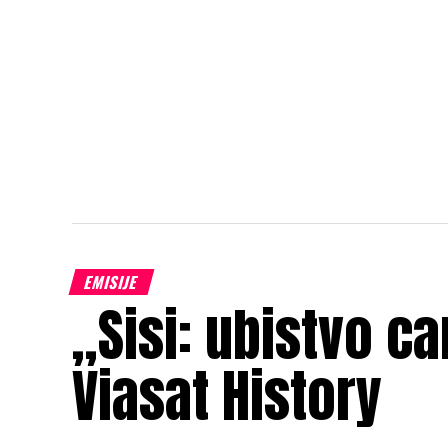
EMISIJE
„Sisi: ubistvo c
Viasat History