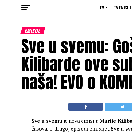
TV
TV EMISIJE
EMISIJE
Sve u svemu: Go
Kilibarde ove su
naša! EVO o KOME
Sve u svemu
je nova emisija
Marije Kilib
časova. U drugoj epizodi emisije
„Sve u sv