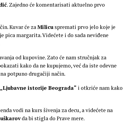
dić
. Zajedno će komentarisati aktuelno prvo
čin. Kuvar će za
Milicu
spremati prvo jelo koje je
je pica margarita. Videćete i do sada neviđene
.
avanja od kupovine. Zato će nam stručnjak za
 pokazati kako da ne kupujemo, već da iste odevne
na potpuno drugačiji način.
„Ljubavne istorije Beograda“
i otkriće nam kako
enda vodi na kurs šivenja za decu, a videćete na
Puškarov
da bi stigla do Prave mere.