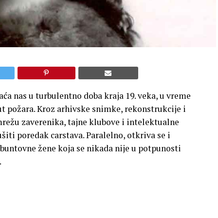
aća nas u turbulentno doba kraja 19. veka, u vreme
t požara. Kroz arhivske snimke, rekonstrukcije i
režu zaverenika, tajne klubove i intelektualne
šiti poredak carstava. Paralelno, otkriva se i
 buntovne žene koja se nikada nije u potpunosti
.