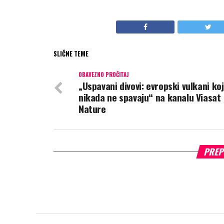
SLIČNE TEME
OBAVEZNO PROČITAJ
„Uspavani divovi: evropski vulkani koj
nikada ne spavaju“ na kanalu Viasat
Nature
PREP