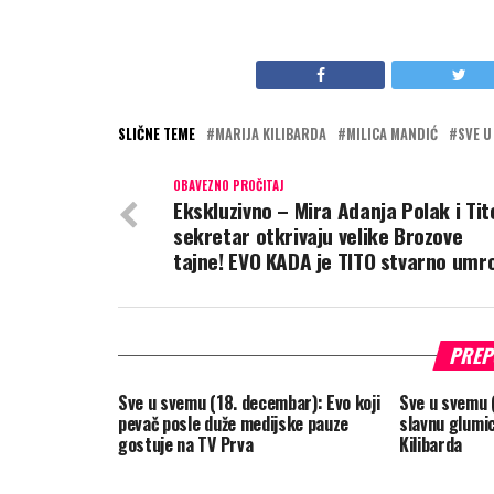
SLIČNE TEME
MARIJA KILIBARDA
MILICA MANDIĆ
SVE U
OBAVEZNO PROČITAJ
Ekskluzivno – Mira Adanja Polak i Tit
sekretar otkrivaju velike Brozove
tajne! EVO KADA je TITO stvarno umro
PREP
Sve u svemu (18. decembar): Evo koji
Sve u svemu 
pevač posle duže medijske pauze
slavnu glumic
gostuje na TV Prva
Kilibarda