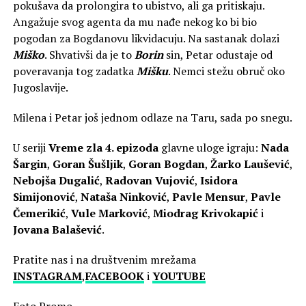
pokušava da prolongira to ubistvo, ali ga pritiskaju.
Angažuje svog agenta da mu nađe nekog ko bi bio
pogodan za Bogdanovu likvidacuju. Na sastanak dolazi
Miško
. Shvativši da je to
Borin
sin, Petar odustaje od
poveravanja tog zadatka
Mišku
. Nemci stežu obruč oko
Jugoslavije.
Milena i Petar još jednom odlaze na Taru, sada po snegu.
U seriji
Vreme zla 4. epizoda
glavne uloge igraju:
Nada
Šargin
,
Goran Šušljik
,
Goran Bogdan
,
Žarko Laušević
,
Nebojša Dugalić
,
Radovan Vujović
,
Isidora
Simijonović
,
Nataša Ninković
,
Pavle Mensur
,
Pavle
Čemerikić
,
Vule Marković
,
Miodrag Krivokapić
i
Jovana Balašević
.
Pratite nas i na društvenim mrežama
INSTAGRAM
,
FACEBOOK
i
YOUTUBE