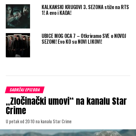
KALKANSKI KRUGOVI 3. SEZONA stiže na RTS
1! A evo i KADA!
UBICE MOG OCA 7 – Otkrivamo SVE o NOVOJ
SEZONI! Evo KO su NOVI LIKOVI!
SADRŽAJ EPIZODA
„Zločinački umovi“ na kanalu Star
Crime
U petak od 20:10 na kanalu Star Crime