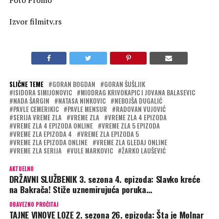
Foto Promo
Izvor filmitv.rs
SLIČNE TEME
GORAN BOGDAN
GORAN ŠUŠLJIK
ISIDORA SIMIJONOVIC
MIODRAG KRIVOKAPIC I JOVANA BALASEVIC
NADA ŠARGIN
NATASA NINKOVIC
NEBOJŠA DUGALIĆ
PAVLE CEMERIKIC
PAVLE MENSUR
RADOVAN VUJOVIĆ
SERIJA VREME ZLA
VREME ZLA
VREME ZLA 4 EPIZODA
VREME ZLA 4 EPIZODA ONLINE
VREME ZLA 5 EPIZODA
VREME ZLA EPIZODA 4
VREME ZLA EPIZODA 5
VREME ZLA EPIZODA ONLINE
VREME ZLA GLEDAJ ONLINE
VREME ZLA SERIJA
VULE MARKOVIC
ŽARKO LAUŠEVIĆ
AKTUELNO
DRŽAVNI SLUŽBENIK 3. sezona 4. epizoda: Slavko kreće
na Bakrača! Stiže uznemirujuća poruka…
OBAVEZNO PROČITAJ
TAJNE VINOVE LOZE 2. sezona 26. epizoda: Šta je Molnar