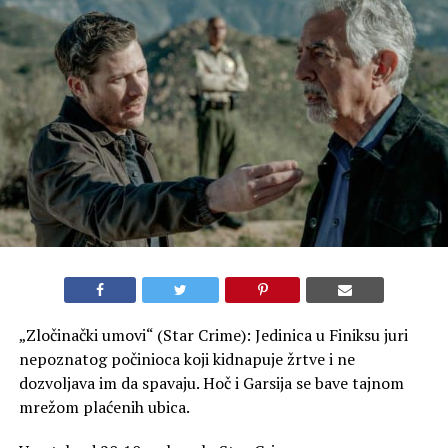
„Zločinački umovi“ (Star Crime): Jedinica u Finiksu juri
nepoznatog počinioca koji kidnapuje žrtve i ne
dozvoljava im da spavaju. Hoč i Garsija se bave tajnom
mrežom plaćenih ubica.