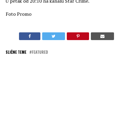
U petak od 20:10 na kanalu Star Crime.
Foto Promo
SLIČNE TEME
FEATURED
OBAVEZNO PROČITAJ
„Mornarički istražitelji: Sidnej“ na kanalu Star Channel
PREPORUKA ZA VAS
„Pomorske megamašine“ na kanalu National
Geographic
Film „Solaris“ na kanalu Star Movies