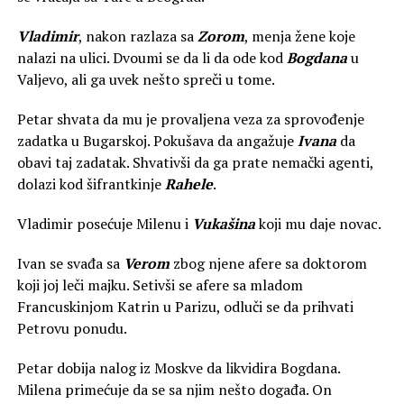
Vladimir
, nakon razlaza sa
Zorom
, menja žene koje
nalazi na ulici. Dvoumi se da li da ode kod
Bogdana
u
Valjevo, ali ga uvek nešto spreči u tome.
Petar shvata da mu je provaljena veza za sprovođenje
zadatka u Bugarskoj. Pokušava da angažuje
Ivana
da
obavi taj zadatak. Shvativši da ga prate nemački agenti,
dolazi kod šifrantkinje
Rahele
.
Vladimir posećuje Milenu i
Vukašina
koji mu daje novac.
Ivan se svađa sa
Verom
zbog njene afere sa doktorom
koji joj leči majku. Setivši se afere sa mladom
Francuskinjom Katrin u Parizu, odluči se da prihvati
Petrovu ponudu.
Petar dobija nalog iz Moskve da likvidira Bogdana.
Milena primećuje da se sa njim nešto događa. On