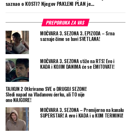
saznao o KOSTI? Njegov PAKLENI PLAN je…
PREPORUKA ZA VAS
MOČVARA 3. SEZONA 3. EPIZODA – Srna
saznaje čime se bavi SVETLANA!
MOČVARA 3. SEZONA stiže na RTS! Evo i
KADA i KOJIM DANIMA će se EMITOVATI!
TAJKUN 2 Otkrivamo SVE o DRUGOJ SEZONI!
Sledi napad na Vladanovu ćerku, ali TO nije
ono NAJGORE!
MOČVARA 3. SEZONA – Premijerno na kanalu
SUPERSTAR! A evo i KADA i u KOM TERMINU!