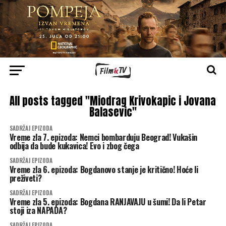
All posts tagged "Miodrag Krivokapic i Jovana
Balasevic"
SADRŽAJ EPIZODA
Vreme zla 7. epizoda: Nemci bombarduju Beograd! Vukašin
odbija da bude kukavica! Evo i zbog čega
SADRŽAJ EPIZODA
Vreme zla 6. epizoda: Bogdanovo stanje je kritično! Hoće li
preživeti?
SADRŽAJ EPIZODA
Vreme zla 5. epizoda: Bogdana RANJAVAJU u šumi! Da li Petar
stoji iza NAPADA?
SADRŽAJ EPIZODA