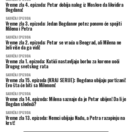
Vreme zla 4. epizoda: Petar dobija nalog iz Moskve da likvidira
Bogdana!
SADRŽAJ EPIZODA
Vreme zla 3. epizoda: Jedan Bogdanov potez ponovo će spojiti
Milenu i Petra
SADRŽAJ EPIZODA
Vreme zla 2. epizoda: Petar se vraća u Beograd, ali Milena ne
želi više da ga vidi!
SADRŽAJ EPIZODA
Vreme zla 1. epizoda: Katići nastavljaju borbu za korene uoči
Drugog svetskog rata
SADRŽAJ EPIZODA
Vreme zla 15. epizoda (KRAJ SERIJE): Bogdana ubijaju partizani!
Evo šta će biti sa Milenom!
SADRŽAJ EPIZODA
Vreme zla 14. epizoda: Milena saznaje da je Petar ubijen! Da li je
Bogdan sledeći?
SADRŽAJ EPIZODA
Vreme zla 13. epizoda: Nemci ubijaju Nađu, a Petra razapinju na
krst!