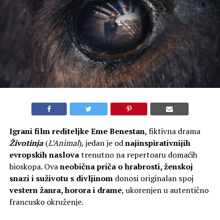
Igrani film rediteljke Eme Benestan
, fiktivna drama
Životinja
(
L’Animal
), jedan je od
najinspirativnijih
evropskih naslova
trenutno na repertoaru domaćih
bioskopa. Ova
neobična priča o hrabrosti, ženskoj
snazi i suživotu s divljinom
donosi originalan spoj
vestern žanra, horora i drame
, ukorenjen u autentično
francusko okruženje.