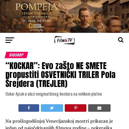
BIOSKOP
“KOCKAR”: Evo zašto NE SMETE
propustiti OSVETNIČKI TRILER Pola
Šrejdera (TREJLER)
Oskar Ajzak u ulozi enigmatičnog kockara na velikom platnu
Na prošlogodišnjoj Venecijanskoj mostri prikazan je
jedan od najočekivanijih filmova godine – pokeraška