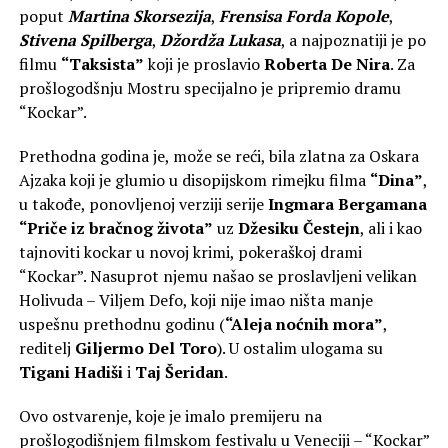
poput
Martina Skorsezija
,
Frensisa Forda Kopole
,
Stivena Spilberga
,
Džordža Lukasa
, a najpoznatiji je po
filmu
“Taksista”
koji je proslavio
Roberta De Nira
. Za
prošlogodšnju Mostru specijalno je pripremio dramu
“Kockar”.
Prethodna godina je, može se reći, bila zlatna za Oskara
Ajzaka koji je glumio u disopijskom rimejku filma
“Dina”
,
u takođe, ponovljenoj verziji serije
Ingmara Bergamana
“Priče iz bračnog života”
uz
Džesiku Čestejn
, ali i kao
tajnoviti kockar u novoj krimi, pokeraškoj drami
“Kockar”. Nasuprot njemu našao se proslavljeni velikan
Holivuda – Viljem Defo, koji nije imao ništa manje
uspešnu prethodnu godinu (
“Aleja noćnih mora”
,
reditelj
Giljermo Del Toro
). U ostalim ulogama su
Tigani Hadiši
i
Taj Šeridan
.
Ovo ostvarenje, koje je imalo premijeru na
prošlogodišnjem filmskom festivalu u Veneciji – “Kockar”