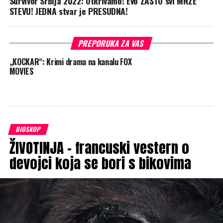
Survivor Srbija 2022: Otkrivamo! Evo ZAŠTO svi MRZE
STEVU! JEDNA stvar je PRESUDNA!
PREPORUKA ZA VAS
„KOCKAR“: Krimi drama na kanalu FOX
MOVIES
BIOSKOP
ŽIVOTINJA – francuski vestern o
devojci koja se bori s bikovima