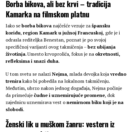
Borba bikova, ali bez krvi – tradicija
Kamarka na filmskom platnu
Iako se
borba bikova
najčešće vezuje za
špansku
koridu
,
region Kamark u južnoj Francuskoj
, gde je i
odrasla rediteljka Benestan, poznat je po svojoj
specifičnoj varijanti ovog takmičenja –
bez ubijanja
životinja
. Umesto krvoprolića, fokus je na
okretnosti,
refleksima i snazi duha
.
U tom svetu se nalazi
Nejma
, mlada devojka koja
vredno
trenira
kako bi pobedila na lokalnom takmičenju.
Međutim, ubrzo nakon jednog događaja, Nejma počinje
da primećuje
čudne i uznemirujuće promene
, dok
zajednicu uznemirava vest o
nemirnom biku koji je na
slobodi
.
Ženski lik u muškom žanru: vestern iz