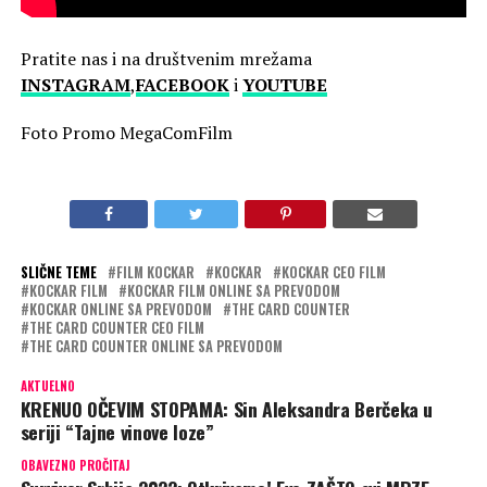
Pratite nas i na društvenim mrežama
INSTAGRAM
,
FACEBOOK
i
YOUTUBE
Foto Promo MegaComFilm
SLIČNE TEME
FILM KOCKAR
KOCKAR
KOCKAR CEO FILM
KOCKAR FILM
KOCKAR FILM ONLINE SA PREVODOM
KOCKAR ONLINE SA PREVODOM
THE CARD COUNTER
THE CARD COUNTER CEO FILM
THE CARD COUNTER ONLINE SA PREVODOM
AKTUELNO
KRENUO OČEVIM STOPAMA: Sin Aleksandra Berčeka u
seriji “Tajne vinove loze”
OBAVEZNO PROČITAJ