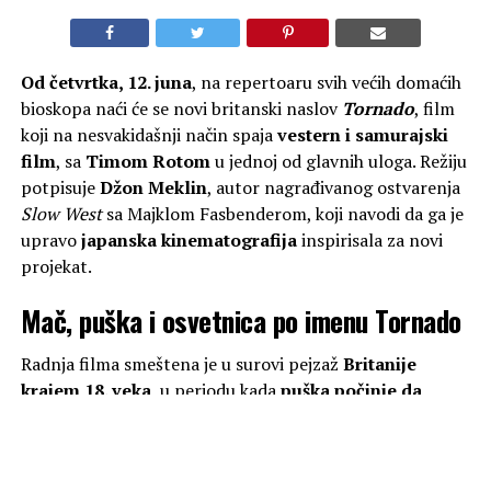
Od četvrtka, 12. juna
, na repertoaru svih većih domaćih
bioskopa naći će se novi britanski naslov
Tornado
, film
koji na nesvakidašnji način spaja
vestern i samurajski
film
, sa
Timom Rotom
u jednoj od glavnih uloga. Režiju
potpisuje
Džon Meklin
, autor nagrađivanog ostvarenja
Slow West
sa Majklom Fasbenderom, koji navodi da ga je
upravo
japanska kinematografija
inspirisala za novi
projekat.
Mač, puška i osvetnica po imenu Tornado
Radnja filma smeštena je u surovi pejzaž
Britanije
krajem 18. veka
, u periodu kada
puška počinje da
zamenjuje mač
. U centru priče nalazi se
Tornado
,
mlada devojka čije detinjstvo prekida krvavi napad
nemilosrdne bande
na putujuću pozorišnu trupu