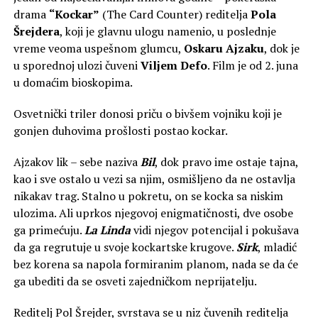
drama
“Kockar”
(The Card Counter) reditelja
Pola
Šrejdera
, koji je glavnu ulogu namenio, u poslednje
vreme veoma uspešnom glumcu,
Oskaru Ajzaku
, dok je
u sporednoj ulozi čuveni
Viljem Defo
. Film je od 2. juna
u domaćim bioskopima.
Osvetnički triler donosi priču o bivšem vojniku koji je
gonjen duhovima prošlosti postao kockar.
Ajzakov lik – sebe naziva
Bil
, dok pravo ime ostaje tajna,
kao i sve ostalo u vezi sa njim, osmišljeno da ne ostavlja
nikakav trag. Stalno u pokretu, on se kocka sa niskim
ulozima. Ali uprkos njegovoj enigmatičnosti, dve osobe
ga primećuju.
La Linda
vidi njegov potencijal i pokušava
da ga regrutuje u svoje kockartske krugove.
Sirk
, mladić
bez korena sa napola formiranim planom, nada se da će
ga ubediti da se osveti zajedničkom neprijatelju.
Reditelj Pol Šrejder, svrstava se u niz čuvenih reditelja