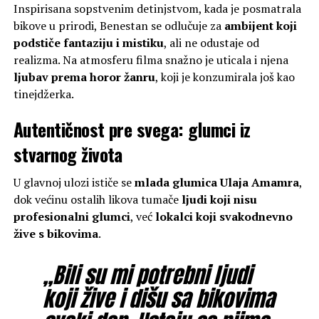
Inspirisana sopstvenim detinjstvom, kada je posmatrala
bikove u prirodi, Benestan se odlučuje za
ambijent koji
podstiče fantaziju i mistiku
, ali ne odustaje od
realizma. Na atmosferu filma snažno je uticala i njena
ljubav prema horor žanru
, koji je konzumirala još kao
tinejdžerka.
Autentičnost pre svega: glumci iz
stvarnog života
U glavnoj ulozi ističe se
mlada glumica Ulaja Amamra
,
dok većinu ostalih likova tumače
ljudi koji nisu
profesionalni glumci
, već
lokalci koji svakodnevno
žive s bikovima
.
„Bili su mi potrebni ljudi
koji žive i dišu sa bikovima