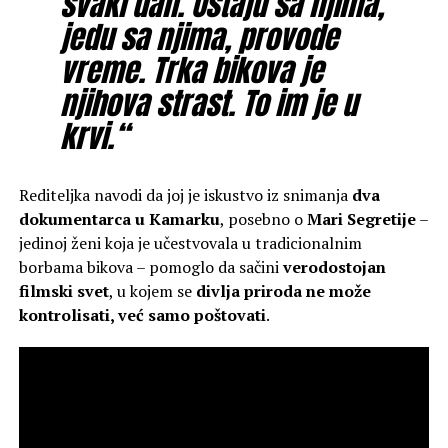
svaki dan. Ustaju sa njima,
jedu sa njima, provode
vreme. Trka bikova je
njihova strast. To im je u
krvi.“
Rediteljka navodi da joj je iskustvo iz snimanja
dva
dokumentarca u Kamarku
, posebno o
Mari Segretije
–
jedinoj ženi koja je učestvovala u tradicionalnim
borbama bikova – pomoglo da sačini
verodostojan
filmski svet
, u kojem se
divlja priroda ne može
kontrolisati, već samo poštovati
.