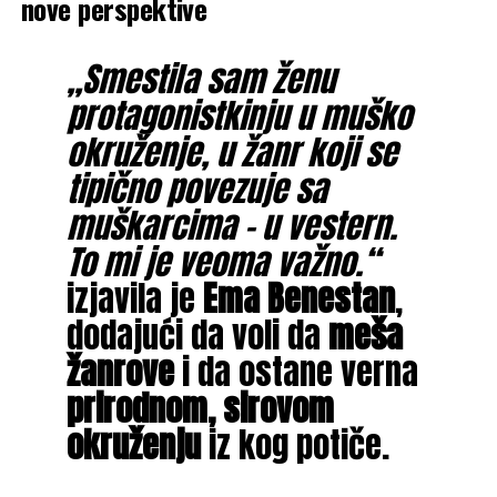
nove perspektive
„Smestila sam ženu
protagonistkinju u muško
okruženje, u žanr koji se
tipično povezuje sa
muškarcima – u vestern.
To mi je veoma važno.“
izjavila je
Ema Benestan
,
dodajući da voli da
meša
žanrove
i da ostane verna
prirodnom, sirovom
okruženju
iz kog potiče.