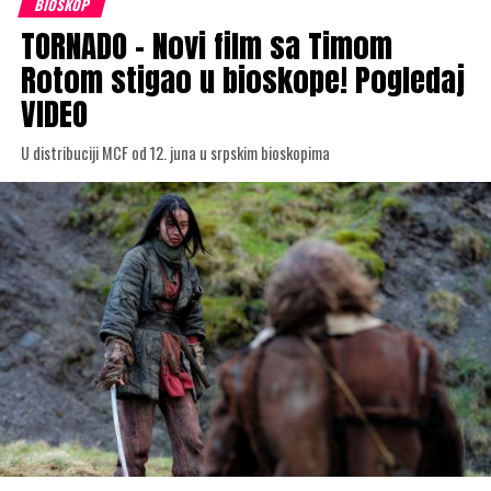
BIOSKOP
TORNADO – Novi film sa Timom
Rotom stigao u bioskope! Pogledaj
VIDEO
U distribuciji MCF od 12. juna u srpskim bioskopima