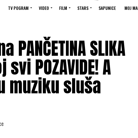
TV POGRAM
VIDEO
FILM
STARS
SAPUNICE
MOJ MA
na PANČETINA SLIKA
oj svi POZAVIDE! A
ju muziku sluša
ce