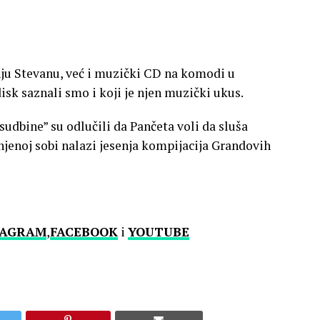
žnju Stevanu, već i muzički CD na komodi u
sk saznali smo i koji je njen muzički ukus.
sudbine” su odlučili da Pančeta voli da sluša
jenoj sobi nalazi jesenja kompijacija Grandovih
TAGRAM
,
FACEBOOK
i
YOUTUBE