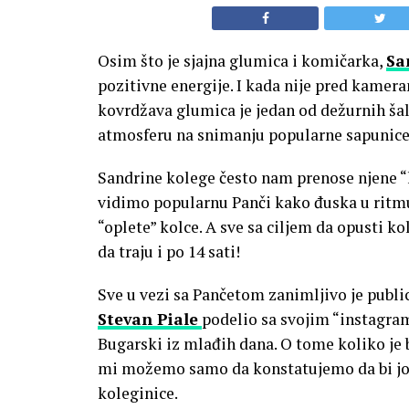
Osim što je sjajna glumica i komičarka,
Sa
pozitivne energije. I kada nije pred kam
kovrdžava glumica je jedan od dežurnih šal
atmosferu na snimanju popularne sapunice
Sandrine kolege često nam prenose njene 
vidimo popularnu Panči kako đuska u ritmu
“oplete” kolce. A sve sa ciljem da opusti 
da traju i po 14 sati!
Sve u vezi sa Pančetom zanimljivo je publi
Stevan Piale
podelio sa svojim “instagram
Bugarski iz mlađih dana. O tome koliko je bi
mi možemo samo da konstatujemo da bi jo
koleginice.