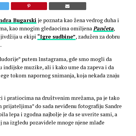
ndra Bugarski
je poznata kao žena vedrog duha i
erama, kao mnogim gledaocima omiljena
Pančeta
,
jivdžija u ekipi
“Igre sudbine”
, zadužen za dobru
.
“ludorije” putem Instagrama, gde smo mogli da
 indijske muzike, ali i kako ume da zapeva i da
kolege tokom napornog snimanja, koja nekada znaju
ci i pratiocima na društvenim mrežama, pa je tako
 prijateljima” do sada neviđenu fotografiju Sandre
la lepa i zgodna najbolje je da se uverite sami, a
j na izgledu pozavidele mnoge njene mlađe