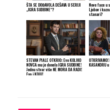
ŠTA SE DOĐAVOLA DEŠAVA U SERIJI
Nove face u s
„IGRA SUDBINE“?
Ljubav i kazn
stanari?
STEVAN PIALE OTKRIO: Evo KOLIKO
OTKRIVAMO! 
NOVCA mu je donela IGRA SUDBINE!
KASANDRU u s
Jednu stvar više NE MORA DA RADI!
Evo i KOJU!