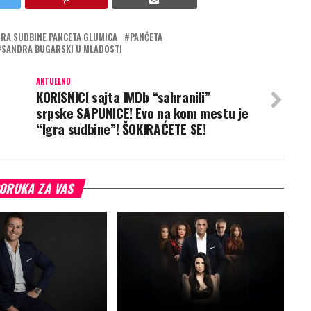
GRA SUDBINE PANCETA GLUMICA
PANČETA
SANDRA BUGARSKI U MLADOSTI
AKTUELNO
KORISNICI sajta IMDb “sahranili”
srpske SAPUNICE! Evo na kom mestu je
“Igra sudbine”! ŠOKIRAĆETE SE!
ORUKA ZA VAS