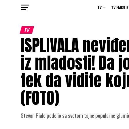
TV
TV EMISIJE
TV
ISPLIVALA neviđe
iz mladosti! Da j
tek da vidite ko
(FOTO)
Stevan Piale podelio sa svetom tajne popularne glumi