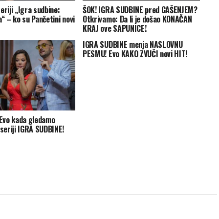
eriji „Igra sudbine:
ŠOK! IGRA SUDBINE pred GAŠENJEM?
a“ – ko su Pančetini novi
Otkrivamo: Da li je došao KONAČAN
KRAJ ove SAPUNICE!
IGRA SUDBINE menja NASLOVNU
PESMU! Evo KAKO ZVUČI novi HIT!
Evo kada gledamo
eriji IGRA SUDBINE!