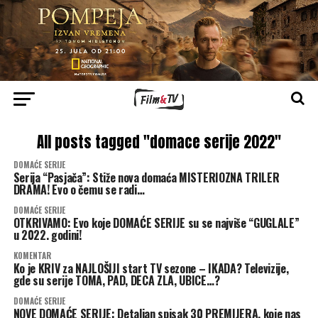
All posts tagged "domace serije 2022"
DOMAĆE SERIJE
Serija “Pasjača”: Stiže nova domaća MISTERIOZNA TRILER
DRAMA! Evo o čemu se radi…
DOMAĆE SERIJE
OTKRIVAMO: Evo koje DOMAĆE SERIJE su se najviše “GUGLALE”
u 2022. godini!
KOMENTAR
Ko je KRIV za NAJLOŠIJI start TV sezone – IKADA? Televizije,
gde su serije TOMA, PAD, DECA ZLA, UBICE…?
DOMAĆE SERIJE
NOVE DOMAĆE SERIJE: Detaljan spisak 30 PREMIJERA, koje nas