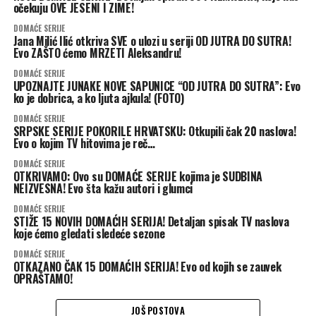
očekuju OVE JESENI I ZIME!
DOMAĆE SERIJE
Jana Milić Ilić otkriva SVE o ulozi u seriji OD JUTRA DO SUTRA!
Evo ZAŠTO ćemo MRZETI Aleksandru!
DOMAĆE SERIJE
UPOZNAJTE JUNAKE NOVE SAPUNICE “OD JUTRA DO SUTRA”: Evo
ko je dobrica, a ko ljuta ajkula! (FOTO)
DOMAĆE SERIJE
SRPSKE SERIJE POKORILE HRVATSKU: Otkupili čak 20 naslova!
Evo o kojim TV hitovima je reč…
DOMAĆE SERIJE
OTKRIVAMO: Ovo su DOMAĆE SERIJE kojima je SUDBINA
NEIZVESNA! Evo šta kažu autori i glumci
DOMAĆE SERIJE
STIŽE 15 NOVIH DOMAĆIH SERIJA! Detaljan spisak TV naslova
koje ćemo gledati sledeće sezone
DOMAĆE SERIJE
OTKAZANO ČAK 15 DOMAĆIH SERIJA! Evo od kojih se zauvek
OPRAŠTAMO!
JOŠ POSTOVA