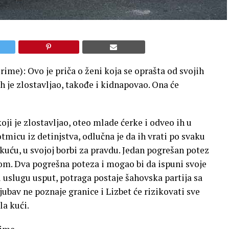
ime): Ovo je priča o ženi koja se oprašta od svojih
 ih je zlostavljao, takođe i kidnapovao. Ona će
oji je zlostavljao, oteo mlade ćerke i odveo ih u
micu iz detinjstva, odlučna je da ih vrati po svaku
 kuću, u svojoj borbi za pravdu. Jedan pogrešan potez
com. Dva pogrešna poteza i mogao bi da ispuni svoje
ar i uslugu usput, potraga postaje šahovska partija sa
ubav ne poznaje granice i Lizbet će rizikovati sve
la kući.