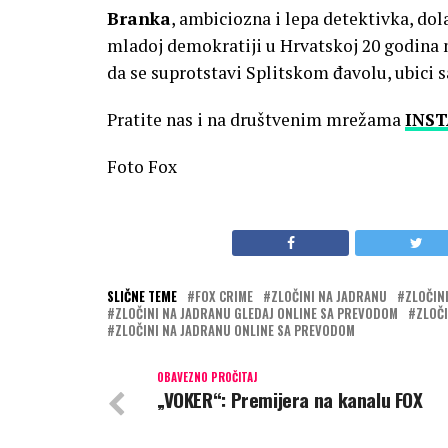
Branka
, ambiciozna i lepa detektivka, dola
mladoj demokratiji u Hrvatskoj 20 godina n
da se suprotstavi Splitskom đavolu, ubici
Pratite nas i na društvenim mrežama
INS
Foto Fox
SLIČNE TEME
FOX CRIME
ZLOČINI NA JADRANU
ZLOČIN
ZLOČINI NA JADRANU GLEDAJ ONLINE SA PREVODOM
ZLOČI
ZLOČINI NA JADRANU ONLINE SA PREVODOM
OBAVEZNO PROČITAJ
„VOKER“: Premijera na kanalu FOX