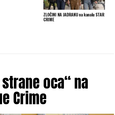
ZLOČINI NA JADRANU na kanalu STAR
CRIME
 strane oca“ na
ue Crime