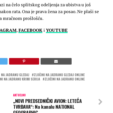
zi na čelo splitskog odeljenja za ubistva u još
akon rata. Ona je prava žena za posao. Ne plaši se
 sa mračnom prošlošću.
TAGRAM
,
FACEBOOK
i
YOUTUBE
I NA JADRANU GLEDAJ
ZLOČINI NA JADRANU GLEDAJ ONLINE
NI NA JADRANU KRIMI SERIJA
ZLOČINI NA JADRANU ONLINE
AKTUELNO
„NOVI PREDSEDNIČKI AVION: LETEĆA
TVRĐAVA“: Na kanalu NATIONAL
GEOGRAPHIC