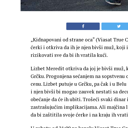
„Kidnapovani od strane oca“ (Viasat True Cr
ćerki i otkriva da ih je njen bivši muž, koji
rizikovati sve da bi ih vratila kući.
Lizbet Meredit otkriva da joj je bivši muž, k
Grčku. Progonjena sećanjem na sopstvenu ot
cenu. Lizbet putuje u Grčku, pa čak i u Belu
i njen bivši bi mogao zauvek nestati sa de
obećanje da će ih ubiti. Trošeći svaki din
zastrašujućim implikacijama. Ali majčina lj
da bi zaštitila svoje ćerke i na kraju ih vrati