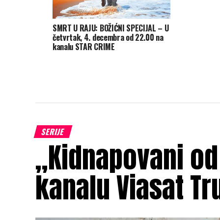
SMRT U RAJU: BOŽIĆNI SPECIJAL – U
četvrtak, 4. decembra od 22.00 na
kanalu STAR CRIME
SERIJE
„Kidnapovani od
kanalu Viasat Tr