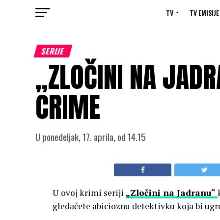
TV
TV EMISIJE
SERIJE
„ZLOČINI NA JADR
CRIME
U ponedeljak, 17. aprila, od 14.15
U ovoj krimi seriji
„Zločini na Jadranu“
gledaćete abicioznu detektivku koja bi ugro