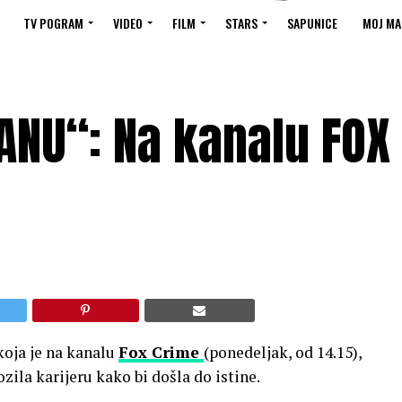
TV POGRAM
VIDEO
FILM
STARS
SAPUNICE
MOJ MA
ANU“: Na kanalu FOX
koja je na kanalu
Fox Crime
(ponedeljak, od 14.15),
zila karijeru kako bi došla do istine.