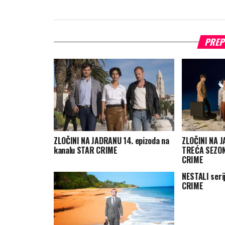
PREP
ZLOČINI NA JADRANU 14. epizoda na
ZLOČINI NA 
kanalu STAR CRIME
TREĆA SEZON
CRIME
NESTALI seri
CRIME