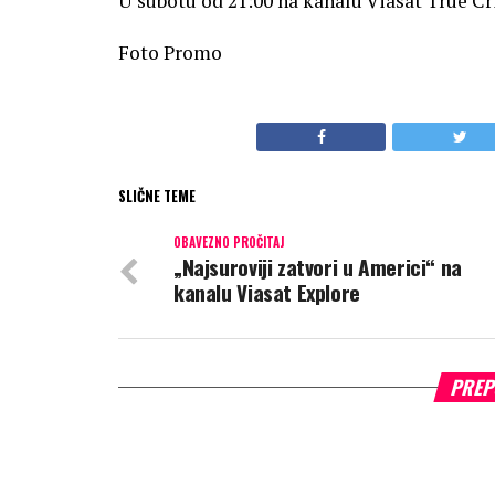
U subotu od 21:00 na kanalu Viasat True C
Foto Promo
SLIČNE TEME
OBAVEZNO PROČITAJ
„Najsuroviji zatvori u Americi“ na
kanalu Viasat Explore
PREP