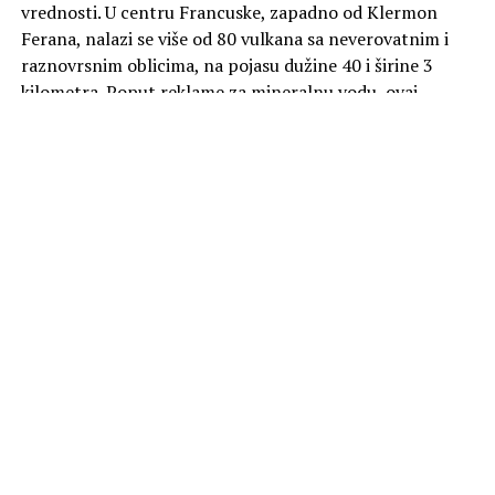
vrednosti. U centru Francuske, zapadno od Klermon
Ferana, nalazi se više od 80 vulkana sa neverovatnim i
raznovrsnim oblicima, na pojasu dužine 40 i širine 3
kilometra. Poput reklame za mineralnu vodu, ovaj
predeo odiše spokojem. Zapravo, na mnogim sličnim
mestima, čovečanstvo je često imalo koristi od boravka u
blizini vulkana. Ali rizik je uvek da do erupcije može doći
u bilo kom trenutku bez upozorenja.
U ponedeljak od 20:00 na kanalu Viasat Nature.
Foto Promo
SLIČNE TEME
AKTUELNO