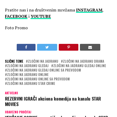
Pratite nas i na društvenim mrežama
INSTAGRAM
,
FACEBOOK
i
YOUTUBE
Foto Promo
SLIČNE TEME
ZLOČINI NA JADRANU
ZLOČINI NA JADRANU DRAMA
ZLOČINI NA JADRANU GLEDAJ
ZLOČINI NA JADRANU GLEDAJ ONLINE
ZLOČINI NA JADRANU GLEDAJ ONLINE SA PREVODOM
ZLOČINI NA JADRANU ONLINE
ZLOČINI NA JADRANU ONLINE SA PREVODOM
ZLOČINI NA JADRANU STAR CRIME
AKTUELNO
REZERVNI IGRAČI akciona komedija na kanalu STAR
MOVIES
OBAVEZNO PROČITAJ