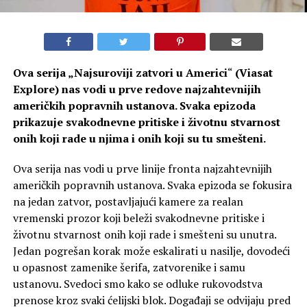
Ova serija „
Najsuroviji zatvori u Americi
“
(Viasat
Explore) nas vodi u prve redove najzahtevnijih
američkih popravnih ustanova. Svaka epizoda
prikazuje svakodnevne pritiske i životnu stvarnost
onih koji rade u njima i onih koji su tu smešteni.
Ova serija nas vodi u prve linije fronta najzahtevnijih
američkih popravnih ustanova. Svaka epizoda se fokusira
na jedan zatvor, postavljajući kamere za realan
vremenski prozor koji beleži svakodnevne pritiske i
životnu stvarnost onih koji rade i smešteni su unutra.
Jedan pogrešan korak može eskalirati u nasilje, dovodeći
u opasnost zamenike šerifa, zatvorenike i samu
ustanovu. Svedoci smo kako se odluke rukovodstva
prenose kroz svaki ćelijski blok. Događaji se odvijaju pred