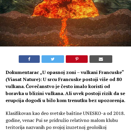
Dokumentarac „U opasnoj zoni – vulkani Francuske“
(Viasat Nature): U srcu Francuske postoji više od 80
vulkana. Čovečanstvo je često imalo koristi od
boravka u blizini vulkana. Ali uvek postoji rizik da se
erupcija dogodi u bilo kom trenutku bez upozorenja.
Klasifikovan kao deo svetske baštine UNESKO-a od 2018.
godine, venac Pui se pridružio relativno malom klubu
teritorija nazvanih po svojoj izuzetnoj geološkoj