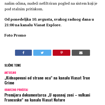
našim očima, nudeći nefiltriran pogled na sistem koji je
pod stalnim pritiskom.
Od ponedeljka 10. avgusta, svakog radnog dana u
21:00 na kanalu Viasat Explore.
Foto Promo
SLIČNE TEME
AKTUELNO
„Kidnapovani od strane oca“ na kanalu Viasat True
Crime
OBAVEZNO PROČITAJ
Premijera dokumentarca „U opasnoj zoni – vulkani
Francuske“ na kanalu Viasat Nature