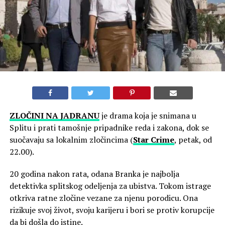
ZLOČINI NA JADRANU
je drama koja je snimana u
Splitu i prati tamošnje pripadnike reda i zakona, dok se
suočavaju sa lokalnim zločincima (
Star Crime
, petak, od
22.00).
20 godina nakon rata, odana Branka je najbolja
detektivka splitskog odeljenja za ubistva. Tokom istrage
otkriva ratne zločine vezane za njenu porodicu. Ona
rizikuje svoj život, svoju karijeru i bori se protiv korupcije
da bi došla do istine.