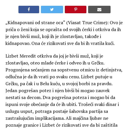
„Kidnapovani od strane oca“ (Viasat True Crime): Ovo je
priča o ženi koja se oprašta od svojih ćerki i otkriva da ih
je njen bivši muž, koji ih je zlostavljao, takođe i
kidnapovao. Ona će rizikovati sve da bi ih vratila kući.
Lizbet Meredit otkriva da joj je bivši muž, koji je
zlostavljao, oteo mlade ćerke i odveo ih u Grčku.
Progonjena sećanjem na sopstvenu otmicu iz detinjstva,
odlučna je da ih vrati po svaku cenu. Lizbet putuje u
Grčku, pa čak i u Belu kuću, u svojoj borbi za pravdu.
Jedan pogrešan potez i njen bivši bi mogao zauvek
nestati sa decom. Dva pogrešna poteza i mogao bi da
ispuni svoje obećanje da će ih ubiti. Trošeći svaki dinar i
uslugu usput, potraga postaje šahovska partija sa
zastrašujućim implikacijama. Ali majčina ljubav ne
poznaje granice i Lizbet će rizikovati sve da bi zaštitila