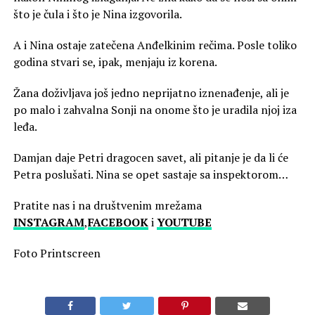
što je čula i što je Nina izgovorila.
A i Nina ostaje zatečena Anđelkinim rečima. Posle toliko
godina stvari se, ipak, menjaju iz korena.
Žana doživljava još jedno neprijatno iznenađenje, ali je
po malo i zahvalna Sonji na onome što je uradila njoj iza
leđa.
Damjan daje Petri dragocen savet, ali pitanje je da li će
Petra poslušati. Nina se opet sastaje sa inspektorom…
Pratite nas i na društvenim mrežama
INSTAGRAM
,
FACEBOOK
i
YOUTUBE
Foto Printscreen