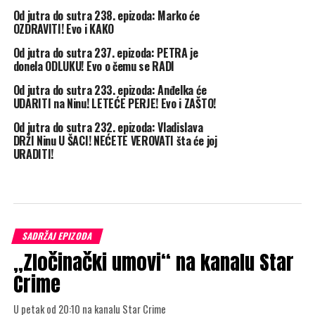
Od jutra do sutra 238. epizoda: Marko će
OZDRAVITI! Evo i KAKO
Od jutra do sutra 237. epizoda: PETRA je
donela ODLUKU! Evo o čemu se RADI
Od jutra do sutra 233. epizoda: Anđelka će
UDARITI na Ninu! LETEĆE PERJE! Evo i ZAŠTO!
Od jutra do sutra 232. epizoda: Vladislava
DRŽI Ninu U ŠACI! NEĆETE VEROVATI šta će joj
URADITI!
SADRŽAJ EPIZODA
„Zločinački umovi“ na kanalu Star
Crime
U petak od 20:10 na kanalu Star Crime