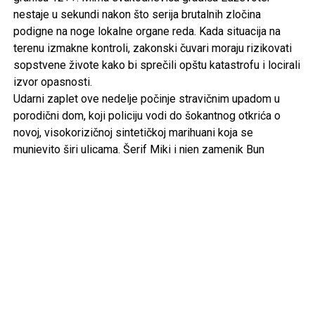
nestaje u sekundi nakon što serija brutalnih zločina
podigne na noge lokalne organe reda. Kada situacija na
terenu izmakne kontroli, zakonski čuvari moraju rizikovati
sopstvene živote kako bi sprečili opštu katastrofu i locirali
izvor opasnosti.
Udarni zaplet ove nedelje počinje stravičnim upadom u
porodični dom, koji policiju vodi do šokantnog otkrića o
novoj, visokorizičnoj sintetičkoj marihuani koja se
munjevito širi ulicama. Šerif Miki i njen zamenik Bun
pokreću agresivnu poteru za dilerima kako bi presekli
lanac snabdevanja pre nego što bude još ljudskih žrtava.
Dok njih dvoje vode rat protiv uličnog kriminala, zamenica
Kasidi koristi gužvu da sprovede sopstvenu istragu,
pronalazeći ključne dokaze u misterioznom nestanku
svoje sestre koji godinama tapka u mestu. Privatni život
šerifovog tima takođe visi o koncu jer Miki pokušava da
preboli bolan raskid sa Travisom, a neočekivanu utehu i
ruku spasa u najgorem trenutku pruža joj upravo Bun, čime