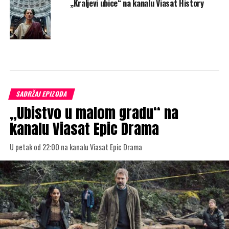
„Kraljevi ubice“ na kanalu Viasat History
SADRŽAJ EPIZODA
„Ubistvo u malom gradu“ na
kanalu Viasat Epic Drama
U petak od 22:00 na kanalu Viasat Epic Drama