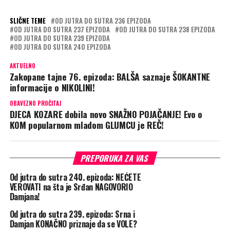
SLIČNE TEME
OD JUTRA DO SUTRA 236 EPIZODA
OD JUTRA DO SUTRA 237 EPIZODA
OD JUTRA DO SUTRA 238 EPIZODA
OD JUTRA DO SUTRA 239 EPIZODA
OD JUTRA DO SUTRA 240 EPIZODA
AKTUELNO
Zakopane tajne 76. epizoda: BALŠA saznaje ŠOKANTNE
informacije o NIKOLINI!
OBAVEZNO PROČITAJ
DJECA KOZARE dobila novo SNAŽNO POJAČANJE! Evo o
KOM popularnom mladom GLUMCU je REČ!
PREPORUKA ZA VAS
Od jutra do sutra 240. epizoda: NEĆETE
VEROVATI na šta je Srđan NAGOVORIO
Damjana!
Od jutra do sutra 239. epizoda: Srna i
Damjan KONAČNO priznaje da se VOLE?