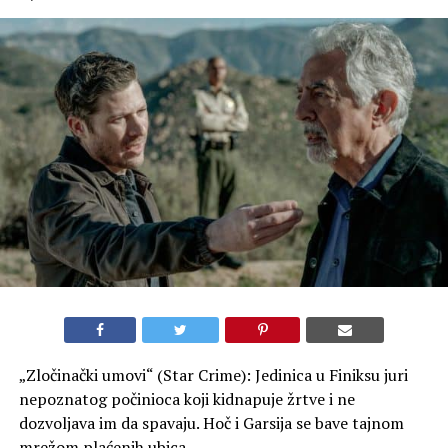
„Zločinački umovi“ (Star Crime): Jedinica u Finiksu juri
nepoznatog počinioca koji kidnapuje žrtve i ne
dozvoljava im da spavaju. Hoč i Garsija se bave tajnom
mrežom plaćenih ubica.