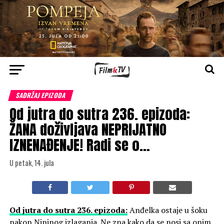
SADRŽAJ EPIZODA
Od jutra do sutra 236. epizoda:
ŽANA doživljava NEPRIJATNO
IZNENAĐENJE! Radi se o…
U petak, 14. jula
Od jutra do sutra 236. epizoda:
Anđelka ostaje u šoku
nakon Nininog izlaganja. Ne zna kako da se nosi sa onim