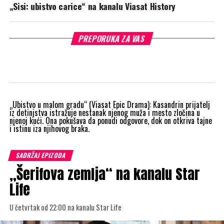
„Sisi: ubistvo carice“ na kanalu Viasat History
PREPORUKA ZA VAS
„Ubistvo u malom gradu“
(Viasat Epic Drama):
Kasandrin prijatelj
iz detinjstva istražuje nestanak njenog muža i mesto zločina u
njenoj kući. Ona pokušava da ponudi odgovore, dok on otkriva tajne
i istinu iza njihovog braka.
SADRŽAJ EPIZODA
„Šerifova zemlja“ na kanalu Star
Life
U četvrtak od 22:00 na kanalu Star Life