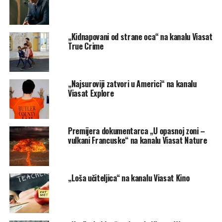
„Kidnapovani od strane oca“ na kanalu Viasat
True Crime
„Najsuroviji zatvori u Americi“ na kanalu
Viasat Explore
Premijera dokumentarca „U opasnoj zoni –
vulkani Francuske“ na kanalu Viasat Nature
„Loša učiteljica“ na kanalu Viasat Kino