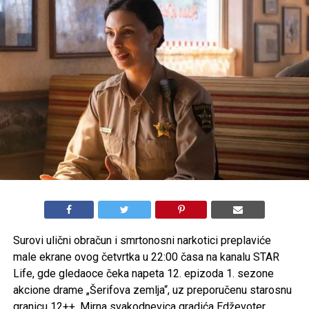
Surovi ulični obračun i smrtonosni narkotici preplaviće
male ekrane ovog četvrtka u 22:00 časa na kanalu STAR
Life, gde gledaoce čeka napeta 12. epizoda 1. sezone
akcione drame „Šerifova zemlja“, uz preporučenu starosnu
granicu 12++. Mirna svakodnevica gradića Edževoter