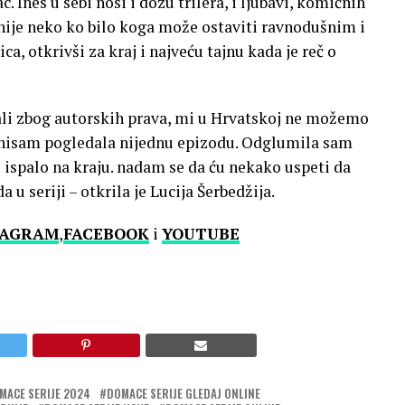
 Ines u sebi nosi i dozu trilera, i ljubavi, komičnih
 nije neko ko bilo koga može ostaviti ravnodušnim i
ca, otkrivši za kraj i najveću tajnu kada je reč o
li zbog autorskih prava, mi u Hrvatskoj ne možemo
a nisam pogledala nijednu epizodu. Odglumila sam
 ispalo na kraju. nadam se da ću nekako uspeti da
u seriji – otkrila je Lucija Šerbedžija.
TAGRAM
,
FACEBOOK
i
YOUTUBE
MACE SERIJE 2024
DOMACE SERIJE GLEDAJ ONLINE