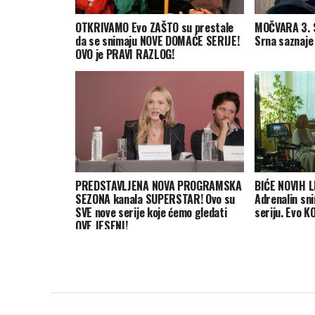
OTKRIVAMO Evo ZAŠTO su prestale
MOČVARA 3. 
da se snimaju NOVE DOMAĆE SERIJE!
Srna saznaje
OVO je PRAVI RAZLOG!
PREDSTAVLJENA NOVA PROGRAMSKA
BIĆE NOVIH L
SEZONA kanala SUPERSTAR! Ovo su
Adrenalin sn
SVE nove serije koje ćemo gledati
seriju. Evo K
OVE JESENI!