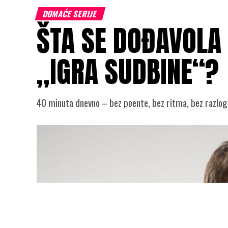
DOMAĆE SERIJE
ŠTA SE DOĐAVOLA 
„IGRA SUDBINE“?
40 minuta dnevno – bez poente, bez ritma, bez razloga