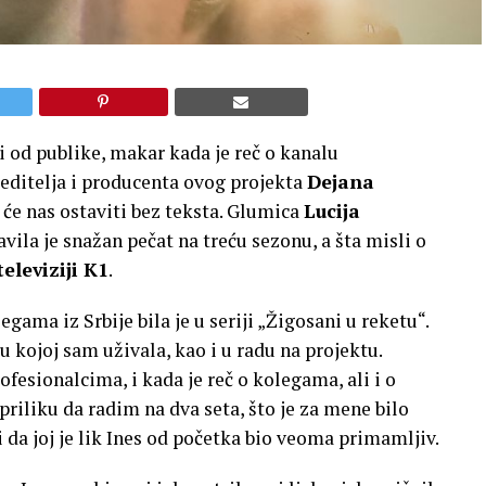
i od publike, makar kada je reč o kanalu
 reditelja i producenta ovog projekta
Dejana
će nas ostaviti bez teksta. Glumica
Lucija
tavila je snažan pečat na treću sezonu, a šta misli o
televiziji K1
.
egama iz Srbije bila je u seriji „Žigosani u reketu“.
u kojoj sam uživala, kao i u radu na projektu.
fesionalcima, i kada je reč o kolegama, ali i o
iliku da radim na dva seta, što je za mene bilo
 da joj je lik Ines od početka bio veoma primamljiv.