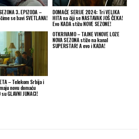
SEZONA 3. EPIZODA –
DOMAĆE SERIJE 2024: Tri VELIKA
 čime se bavi SVETLANA!
HITA na čiji se NASTAVAK JOŠ ČEKA!
Evo KADA stižu NOVE SEZONE!
OTKRIVAMO – TAJNE VINOVE LOZE
NOVA SEZONA stiže na kanal
SUPERSTAR! A evo i KADA!
ETA – Telekom Srbija i
imaju novu domaću
O su GLAVNI JUNACI!