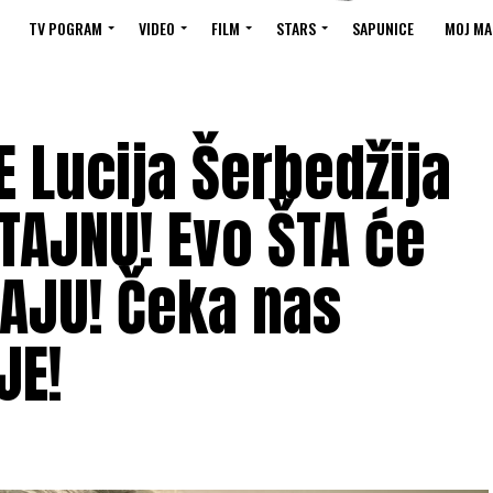
TV POGRAM
VIDEO
FILM
STARS
SAPUNICE
MOJ MA
E Lucija Šerbedžija
TAJNU! Evo ŠTA će
KRAJU! Čeka nas
JE!