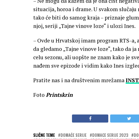
– Ne mogu da kažem da je ona čist negativac.
situacija, horoa i drame. U svakom slučaju
tako će biti do samog kraja – priznaje glumi
njoj, seriji „Tajne vinove loze“ i ulozi Ines.
– Ovde u Hrvatskoj imam program RTS-a, a
da gledamo „Tajne vinove loze“, tako da j
celu sezonu, ali uopšte ne znam kako je sve
nađem sve epizode i vidim kako Ines izgleda 
Pratite nas i na društvenim mrežama
INS
Foto
Printskrin
SLIČNE TEME
DOMAĆE SERIJE
DOMACE SERIJE 2023
DO