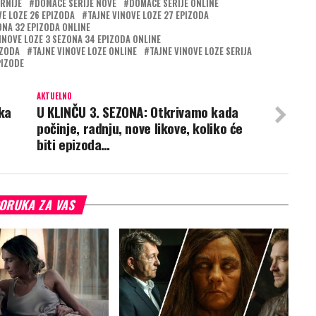
RNIJE
DOMACE SERIJE NOVE
DOMACE SERIJE ONLINE
VE LOZE 26 EPIZODA
TAJNE VINOVE LOZE 27 EPIZODA
ONA 32 EPIZODA ONLINE
INOVE LOZE 3 SEZONA 34 EPIZODA ONLINE
IZODA
TAJNE VINOVE LOZE ONLINE
TAJNE VINOVE LOZE SERIJA
PIZODE
AKTUELNO
ka
U KLINČU 3. SEZONA: Otkrivamo kada
počinje, radnju, nove likove, koliko će
biti epizoda…
ORUKA ZA VAS