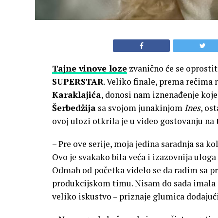
Tajne vinove loze
zvanično će se oprostit
SUPERSTAR
. Veliko finale, prema rečima
Karaklajića
, donosi nam iznenađenje koje 
Šerbedžija
sa svojom junakinjom
Ines
, os
ovoj ulozi otkrila je u video gostovanju na
– Pre ove serije, moja jedina saradnja sa kol
Ovo je svakako bila veća i izazovnija uloga 
Odmah od početka videlo se da radim sa pro
produkcijskom timu. Nisam do sada imala pr
veliko iskustvo – priznaje glumica dodajući