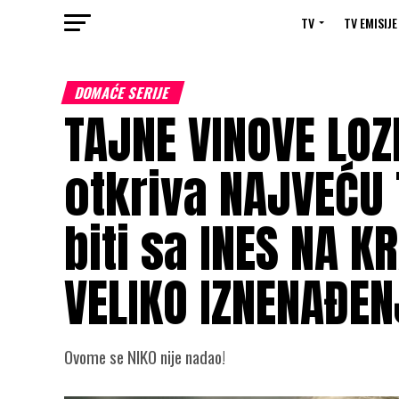
TV
TV EMISIJE
DOMAĆE SERIJE
TAJNE VINOVE LOZ
otkriva NAJVEĆU 
biti sa INES NA 
VELIKO IZNENAĐEN
Ovome se NIKO nije nadao!