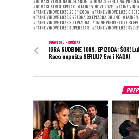
DOMACE SERIJE NAJGLEDANIJE
DOMACE SERIJE NAJPOPULA
DOMACE SERIJE SPISAK
TAJNE VINOVE LOZE
TAJNE VINO
TAJNE VINOVE LOZE 28 EPIZODA
TAJNE VINOVE LOZE 3 SEZ
TAJNE VINOVE LOZE 3 SEZONA 33 EPIZODA ONLINE
TAJNE V
TAJNE VINOVE LOZE 30 EPIZODA
TAJNE VINOVE LOZE 31 EP
TAJNE VINOVE LOZE SUPERSTAR
TAJNE VINOVE LOZE SVE E
OBAVEZNO PROČITAJ
IGRA SUDBINE 1009. EPIZODA: ŠOK! Lu
Raco napušta SERIJU? Evo i KADA!
PREP