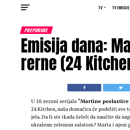
TV
TV EMISIJE
PREPORUKE
Emisija dana: Ma
rerne (24 Kitchen
U 10. sezoni serijala
“Martine poslastice 
24 Kitchen, naša domaćica će podeliti sve t
jela. Da li ste ikada želeli da naučite da n
ukrašenu zelenom salatom? Marta i njeni g