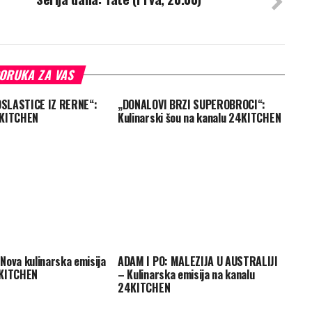
ORUKA ZA VAS
SLASTICE IZ RERNE“:
„DONALOVI BRZI SUPEROBROCI“:
4KITCHEN
Kulinarski šou na kanalu 24KITCHEN
Nova kulinarska emisija
ADAM I PO: MALEZIJA U AUSTRALIJI
4KITCHEN
– Kulinarska emisija na kanalu
24KITCHEN