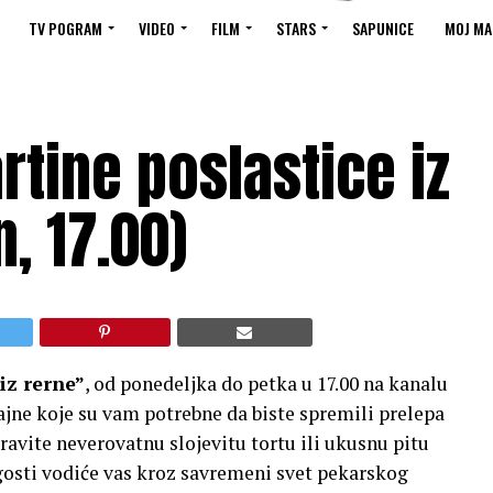
TV POGRAM
VIDEO
FILM
STARS
SAPUNICE
MOJ MA
rtine poslastice iz
, 17.00)
iz rerne”
, od ponedeljka do petka u 17.00 na kanalu
ajne koje su vam potrebne da biste spremili prelepa
apravite neverovatnu slojevitu tortu ili ukusnu pitu
osti vodiće vas kroz savremeni svet pekarskog