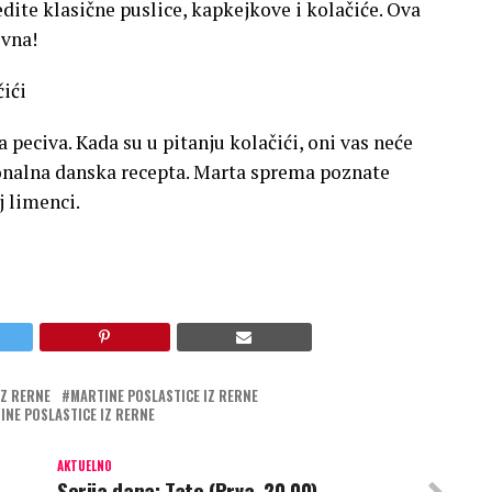
dite klasične puslice, kapkejkove i kolačiće. Ova
ivna!
ići
peciva. Kada su u pitanju kolačići, oni vas neće
onalna danska recepta. Marta sprema poznate
j limenci.
IZ RERNE
MARTINE POSLASTICE IZ RERNE
INE POSLASTICE IZ RERNE
AKTUELNO
Serija dana: Tate (Prva, 20.00)