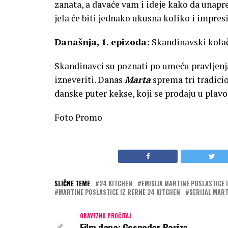
zanata, a davaće vam i ideje kako da unapre
jela će biti jednako ukusna koliko i impres
Današnja, 1. epizoda:
Skandinavski kolač
Skandinavci su poznati po umeću pravljenja 
izneveriti. Danas
Marta
sprema tri tradici
danske puter kekse, koji se prodaju u plavo
Foto Promo
SLIČNE TEME
24 KITCHEN
EMISIJA MARTINE POSLASTICE 
MARTINE POSLASTICE IZ RERNE 24 KITCHEN
SERIJAL MART
OBAVEZNO PROČITAJ
Film dana: Gospodar Pariza