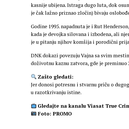
kasnije ubijena. Istraga dugo luta, dok osu
je čak lažno priznao zločin) bivaju oslobođ
Godine 1995. napadnuta je i Rut Henderson,
kada je devojka silovana i izbodena, ali nj
je u pitanju njihov komšija i porodični prija
DNK dokazi povezuju Vajna sa svim mestima
doživotnu kaznu zatvora, gde je preminuo 2
Zašto gledati:
Jer donosi potresnu i stvarnu priču o dugo
u razotkrivanju istine.
Gledajte na kanalu Viasat True Crim
Foto: PROMO