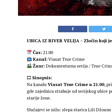
UBICA IZ RIVER VELIJA – Zločin koji 
Čas:
21.00
Kanal:
Viasat True Crime
Žanr:
Dokumentarna serija / True Crim
🎞
Sinopsis:
Na kanalu
Viasat True Crime u 21.00
, pr
gde zajednica strahuje od serijskog ubice po
starije žene.
Slučajevi se nižu: slepa starica Lili Džouns