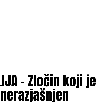
IJA – Zločin koji je
nerazjašnjen