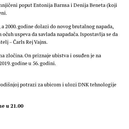
mnjičeni poput Entonija Barnsa i Denija Beneta (koji
eni.
 a 2000. godine dolazi do novog brutalnog napada,
en očuh uspeva da savlada napadača. Ispostavlja se da
telj – Čarls Rej Vajns.
 zločina. On priznaje ubistva i osuđen je na
019. godine u 56. godini.
godišnjoj potrazi za ubicom i ulozi DNK tehnologije
e u 21.00