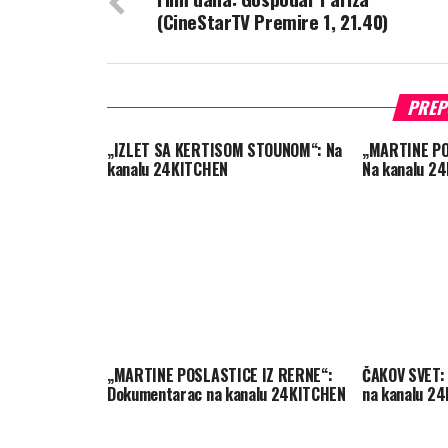
(CineStarTV Premire 1, 21.40)
PREP
„IZLET SA KERTISOM STOUNOM“: Na
„MARTINE PO
kanalu 24KITCHEN
Na kanalu 2
„MARTINE POSLASTICE IZ RERNE“:
ČAKOV SVET: 
Dokumentarac na kanalu 24KITCHEN
na kanalu 2