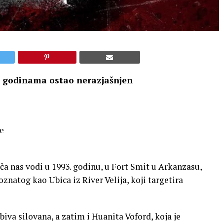
je godinama ostao nerazjašnjen
e
iča nas vodi u 1993. godinu, u Fort Smit u Arkanzasu,
znatog kao Ubica iz River Velija, koji targetira
 biva silovana, a zatim i Huanita Voford, koja je