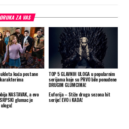
ORUKA ZA VAS
 ukleta kuća postane
TOP 5 GLAVNIH ULOGA u popularnim
 karakterima
serijama koje su PRVO bile ponuđene
DRUGIM GLUMCIMA!
bija NASTAVAK, a evo
Euforija – Stiže druga sezona hit
 SRPSKI glumac je
serije! EVO i KADA!
 ulogu!