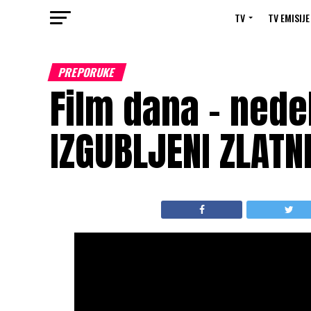
TV
TV EMISIJE
PREPORUKE
Film dana – nedelj
IZGUBLJENI ZLATN
Država/Godina:
SAD, 2019;
Trajanje:
102
Džejms Bobin;
Glume:
Izabela Moner, Euhe
Spremite se za TV premijeru porodične av