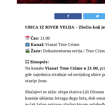
UBICA IZ RIVER VELIJA – Zločin koji 
Čas:
21.00
Kanal:
Viasat True Crime
Žanr:
Dokumentarna serija / True Crim
🎞
Sinopsis:
Na kanalu
Viasat True Crime u 21.00
, pr
gde zajednica strahuje od serijskog ubice po
starije žene.
Slučajevi se nižu: slepa starica Lili Džouns
kasnije ubijena. Istraga dugo luta, dok osu
je čak lažno priznao zločin) bivaju oslobođ