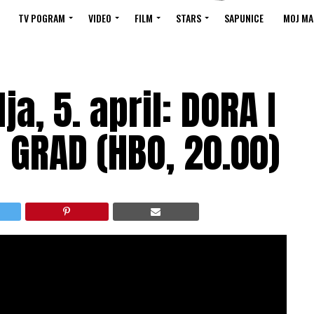
TV POGRAM
VIDEO
FILM
STARS
SAPUNICE
MOJ MA
a, 5. april: DORA I
I GRAD (HBO, 20.00)
 minuta;
Žanr:
avanturistički, komedija;
Režija:
nio Derbez, Eva Longorija
anture
“Dora i izgubljeni zlatni grad”
. Mada je