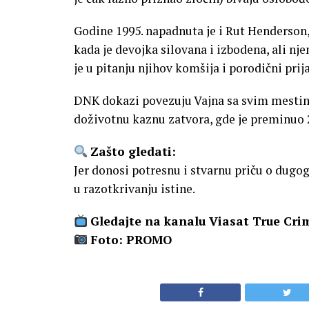
Godine 1995. napadnuta je i Rut Henderson,
kada je devojka silovana i izbodena, ali nj
je u pitanju njihov komšija i porodični prija
DNK dokazi povezuju Vajna sa svim mestima
doživotnu kaznu zatvora, gde je preminuo 2
Zašto gledati:
Jer donosi potresnu i stvarnu priču o dugo
u razotkrivanju istine.
Gledajte na kanalu Viasat True Crim
Foto: PROMO