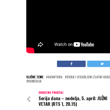
veći deo života posvetila istraživanju džun
Doru
za najveći izazov pred kojim se našla 
nestanu tražeći Izgubljeni zlatni grad, Do
na uzbudljivo putovanje da spasi roditelje. 
pretražuju džunglu, nadmudruju lovce na bl
misteriju mitskog grada.
Foto HBO
SLIČNE TEME
AVANTURA
DORA I IZGUBLJENI ZLATNI GRA
KOMEDIJA
OBAVEZNO PROČITAJ
Serija dana – nedelja, 5. april: JUŽNI
VETAR (RTS 1, 20.15)