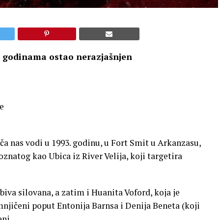
je godinama ostao nerazjašnjen
e
iča nas vodi u 1993. godinu, u Fort Smit u Arkanzasu,
znatog kao Ubica iz River Velija, koji targetira
 biva silovana, a zatim i Huanita Voford, koja je
mnjičeni poput Entonija Barnsa i Denija Beneta (koji
eni.