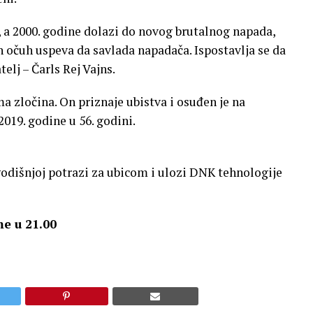
 a 2000. godine dolazi do novog brutalnog napada,
en očuh uspeva da savlada napadača. Ispostavlja se da
telj – Čarls Rej Vajns.
 zločina. On priznaje ubistva i osuđen je na
019. godine u 56. godini.
godišnjoj potrazi za ubicom i ulozi DNK tehnologije
e u 21.00