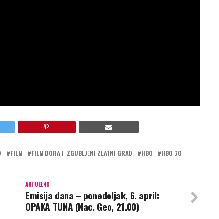
gle sa roditeljima, ništa nije moglo da pripremi
– srednju školu. Kada njeni roditelji misteriozno
ra kreće sa grupom loše opremljenih srednjoškolaca
Sledi opasna misija u kojoj Dora i njeni prijatelji
ago i rešavaju drevne zagonetke kako bi razotkrili
D
FILM
FILM DORA I IZGUBLJENI ZLATNI GRAD
HBO
HBO GO
AKTUELNO
Emisija dana – ponedeljak, 6. april:
OPAKA TUNA (Nac. Geo, 21.00)