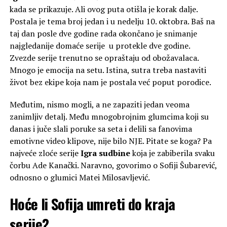
kada se prikazuje. Ali ovog puta otišla je korak dalje.
Postala je tema broj jedan i u nedelju 10. oktobra. Baš na
taj dan posle dve godine rada okončano je snimanje
najgledanije domaće serije u protekle dve godine.
Zvezde serije trenutno se opraštaju od obožavalaca.
Mnogo je emocija na setu. Istina, sutra treba nastaviti
život bez ekipe koja nam je postala već poput porodice.
Međutim, nismo mogli, a ne zapaziti jedan veoma
zanimljiv detalj. Među mnogobrojnim glumcima koji su
danas i juče slali poruke sa seta i delili sa fanovima
emotivne video klipove, nije bilo NJE. Pitate se koga? Pa
najveće zloće serije
Igra sudbine
koja je zabiberila svaku
čorbu Ade Kanački. Naravno, govorimo o Sofiji Šubarević,
odnosno o glumici Matei Milosavljević.
Hoće li Sofija umreti do kraja
serije?