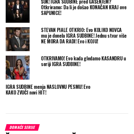
ŠOK! IGRA SUDBINE pred GAŠENJEM?
Otkrivamo: Da li je došao KONAČAN KRAJ ove
SAPUNICE!
STEVAN PIALE OTKRIO: Evo KOLIKO NOVCA
mu je donela IGRA SUDBINE! Jednu stvar više
NE MORA DA RADI! Evo i KOJU!
OTKRIVAMO! Evo kada gledamo KASANDRU u
seriji IGRA SUDBINE!
IGRA SUDBINE menja NASLOVNU PESMU! Evo
KAKO ZVUČI novi HIT!
DOMAĆE SERIJE