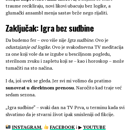
traume recikliraju, novi likovi ubacuju bez logike, a
glumački ansambl menja sastav brže nego rijaliti.
Zaključak: Igra bez sudbine
Da budemo fer – ovo više nije
Igra sudbine
. Ovo je
odustajanje od logike
. Ovo je svakodnevna TV meditacija
za one koji vole da se izgube u besciljnom pogledu,
sterilnom zvuku i zapletu koji se – kao i horoskop – može
tumačiti na sto načina.
I da, još uvek se gleda. Jer svi mi volimo da pratimo
sunovrat u direktnom prenosu
. Naročito kad traje već
sedam sezona.
„Igra sudbine“ – svaki dan na TV Prva, u terminu kada svi
shvatimo da je stvarni život ipak smisleniji od fikcije.
INSTAGRAM
,
FACEBOOK
i ▶
YOUTUBE