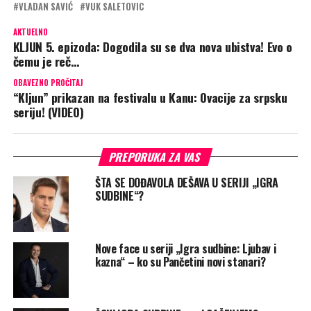
VLADAN SAVIĆ
VUK SALETOVIC
AKTUELNO
KLJUN 5. epizoda: Dogodila su se dva nova ubistva! Evo o
čemu je reč…
OBAVEZNO PROČITAJ
“Kljun” prikazan na festivalu u Kanu: Ovacije za srpsku
seriju! (VIDEO)
PREPORUKA ZA VAS
ŠTA SE DOĐAVOLA DEŠAVA U SERIJI „IGRA
SUDBINE“?
Nove face u seriji „Igra sudbine: Ljubav i
kazna“ – ko su Pančetini novi stanari?