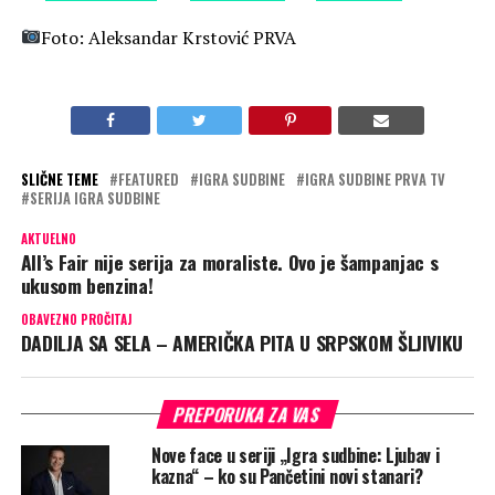
Foto: Aleksandar Krstović PRVA
SLIČNE TEME
FEATURED
IGRA SUDBINE
IGRA SUDBINE PRVA TV
SERIJA IGRA SUDBINE
AKTUELNO
All’s Fair nije serija za moraliste. Ovo je šampanjac s
ukusom benzina!
OBAVEZNO PROČITAJ
DADILJA SA SELA – AMERIČKA PITA U SRPSKOM ŠLJIVIKU
PREPORUKA ZA VAS
Nove face u seriji „Igra sudbine: Ljubav i
kazna“ – ko su Pančetini novi stanari?