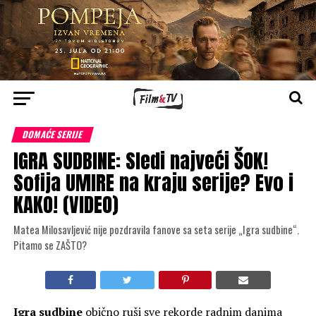
DOMAĆE SERIJE
IGRA SUDBINE: Sledi najveći ŠOK!
Sofija UMIRE na kraju serije? Evo i
KAKO! (VIDEO)
Matea Milosavljević nije pozdravila fanove sa seta serije „Igra sudbine“.
Pitamo se ZAŠTO?
Igra sudbine
obično ruši sve rekorde radnim danima