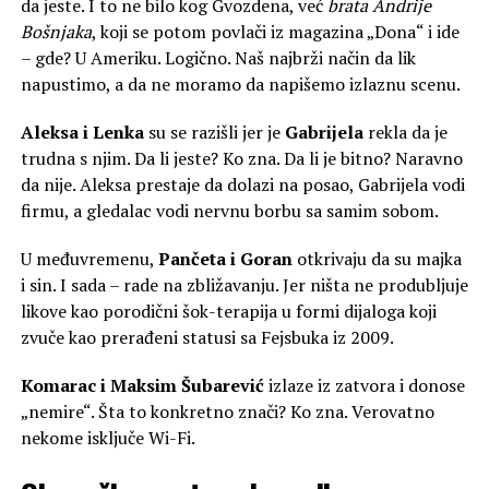
da jeste. I to ne bilo kog Gvozdena, već
brata Andrije
Bošnjaka
, koji se potom povlači iz magazina „Dona“ i ide
– gde? U Ameriku. Logično. Naš najbrži način da lik
napustimo, a da ne moramo da napišemo izlaznu scenu.
Aleksa i Lenka
su se razišli jer je
Gabrijela
rekla da je
trudna s njim. Da li jeste? Ko zna. Da li je bitno? Naravno
da nije. Aleksa prestaje da dolazi na posao, Gabrijela vodi
firmu, a gledalac vodi nervnu borbu sa samim sobom.
U međuvremenu,
Pančeta i Goran
otkrivaju da su majka
i sin. I sada – rade na zbližavanju. Jer ništa ne produbljuje
likove kao porodični šok-terapija u formi dijaloga koji
zvuče kao prerađeni statusi sa Fejsbuka iz 2009.
Komarac i Maksim Šubarević
izlaze iz zatvora i donose
„nemire“. Šta to konkretno znači? Ko zna. Verovatno
nekome isključe Wi-Fi.