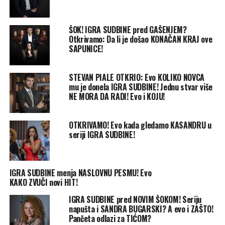
ŠOK! IGRA SUDBINE pred GAŠENJEM?
Otkrivamo: Da li je došao KONAČAN KRAJ ove
SAPUNICE!
STEVAN PIALE OTKRIO: Evo KOLIKO NOVCA
mu je donela IGRA SUDBINE! Jednu stvar više
NE MORA DA RADI! Evo i KOJU!
OTKRIVAMO! Evo kada gledamo KASANDRU u
seriji IGRA SUDBINE!
IGRA SUDBINE menja NASLOVNU PESMU! Evo
KAKO ZVUČI novi HIT!
IGRA SUDBINE pred NOVIM ŠOKOM! Seriju
napušta i SANDRA BUGARSKI? A evo i ZAŠTO!
Pančeta odlazi za TIĆOM?