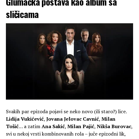
Glumačka postava kao album sa
sličicama
Svakih par epizoda pojavi se neko novo (ili staro?) lice.
Lidija Vukićević
,
Jovana Jelovac Cavnić
,
Milan
Tošić
… a zatim
Ana Sakić
,
Milan Pajić
,
Nikša Burovac
,
svi u nekoj vrsti kombinovanih rola – juče epizodni lik,