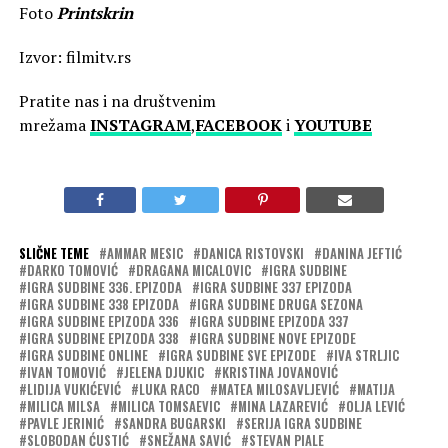
Foto
Printskrin
Izvor: filmitv.rs
Pratite nas i na društvenim
mrežama
INSTAGRAM
,
FACEBOOK
i
YOUTUBE
SLIČNE TEME
AMMAR MESIC
DANICA RISTOVSKI
DANINA JEFTIĆ
DARKO TOMOVIĆ
DRAGANA MICALOVIC
IGRA SUDBINE
IGRA SUDBINE 336. EPIZODA
IGRA SUDBINE 337 EPIZODA
IGRA SUDBINE 338 EPIZODA
IGRA SUDBINE DRUGA SEZONA
IGRA SUDBINE EPIZODA 336
IGRA SUDBINE EPIZODA 337
IGRA SUDBINE EPIZODA 338
IGRA SUDBINE NOVE EPIZODE
IGRA SUDBINE ONLINE
IGRA SUDBINE SVE EPIZODE
IVA STRLJIC
IVAN TOMOVIĆ
JELENA DJUKIC
KRISTINA JOVANOVIĆ
LIDIJA VUKIĆEVIĆ
LUKA RACO
MATEA MILOSAVLJEVIĆ
MATIJA
MILICA MILSA
MILICA TOMSAEVIC
MINA LAZAREVIĆ
OLJA LEVIĆ
PAVLE JERINIĆ
SANDRA BUGARSKI
SERIJA IGRA SUDBINE
SLOBODAN ĆUSTIĆ
SNEŽANA SAVIĆ
STEVAN PIALE