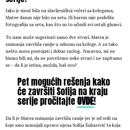
Iako je sinoć bila na slavljeničkoj večeri sa kolegama,
Matee danas nije bilo na setu. Ili barem nije podelila
fotografiju sa seta, kao što su to učinili svi ostali glumci.
To nam može sugerisati samo dve stvari. Matea je
snimanja završila ranije u odnosu na kolege. A za tako
nešto mora postojati i dobar razlog. Naravno, mi ne
bismo bili mi, da ne povežemo neke stvari i ne zapitamo
se – da li je istina, možda, baš ovo?
Pet mogućih rešenja kako
će završiti Sofija na kraju
serije pročitajte
OVDE
!
Da li je Matea snimanja završila ranije jer je od svih na
koje smo sumnjali upravo njena Sofija Šubarević ta koja