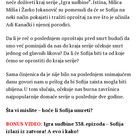
neće doživeti kraj serije „Igra sudbine“. Istina, Milica
Milša i Žarko Jokanović su pomenuli da će se Sofija na
neki način pokajati i tražiti oproštaj za sve što je učinila
Adi Kanački i njenoj porodici.
Da li je reč o poslednjem oproštaju pred smrt budući da
smo već pominjali da nas do kraja serije očekuje smrt
jednog od glavnih likova? Da li će Sofija biti ta od koje
ćemo se oprostiti do kraja serije?
Sama činjenica da je nije bilo na poslednjem snimajućem
danu govori nam u prilog da bi Sofija zaista mogla biti
ubijena. U tom slučaju, očekuje nas burna završnica
najpopularnije domaće serije u poslednje dve godine.
Šta vi mislite – hoće li Sofija umreti?
BONUS VIDEO:
Igra sudbine 338. epizoda – Sofija
izlazi iz zatvora! A evo i kako!