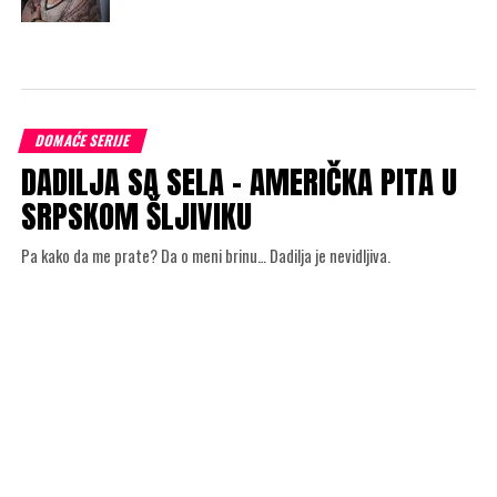
DOMAĆE SERIJE
DADILJA SA SELA – AMERIČKA PITA U
SRPSKOM ŠLJIVIKU
Pa kako da me prate? Da o meni brinu… Dadilja je nevidljiva.