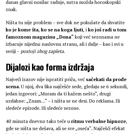
danas glavni nosilac radnje, sutra možda horoskopski
znak.
Ništa tu nije problem – sve dok ne pokušate da shvatite
ko je kome šta
,
ko se na koga ljuti
, i
ko još radi u tom
famoznom magazinu „Dona“
koji već sezonama ne
izbacuje nijednu naslovnu stranu, ali i dalje – kao i svi u
seriji –
postoji zbog zapleta
.
Dijalozi kao forma izdržaja
Najveći izazov nije ispratiti priču, već
sačekati da prođe
scena
. U njoj, dva lika najčešće sede, gledaju se 6 sekundi,
jedan izgovori: „Moram da ti kažem nešto“, drugi
uzdahne: „Znam…“ – i ništa se ne desi. Do reklama. Ili
sledeće epizode. Ili sledeće sezone.
40 minuta dnevno tako teče u
ritmu verbalne hipnoze
,
gde se ništa ne dešava, ali se sve „oseća“. Najčešći efekat