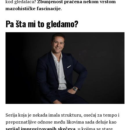
kod gledalaca?
Zbunjenost praćena nekom vrstom
mazohističke fascinacije
.
Pa šta mi to gledamo?
Serija koja je nekada imala strukturu, osećaj za tempo i
prepoznatljive odnose među likovima sada deluje kao
serijal improvizovanih skečeva
, u kojima se stare