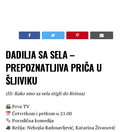
DADILJA SA SELA –
PREPOZNATLJIVA PRIČA U
ŠLJIVIKU
(Ili: Kako smo sa sela stigli do Kvinsa)
Prva TV
Četvrtkom i petkom u 21.00
Porodična komedija
Režija: Nebojša Radosavljević, Katarina Živanović