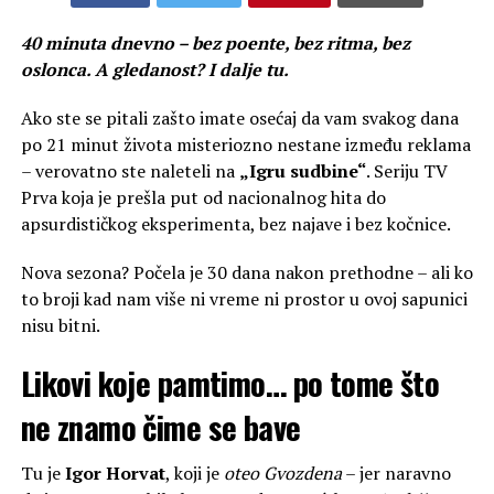
40 minuta dnevno – bez poente, bez ritma, bez
oslonca. A gledanost? I dalje tu.
Ako ste se pitali zašto imate osećaj da vam svakog dana
po 21 minut života misteriozno nestane između reklama
– verovatno ste naleteli na
„Igru sudbine“
. Seriju TV
Prva koja je prešla put od nacionalnog hita do
apsurdističkog eksperimenta, bez najave i bez kočnice.
Nova sezona? Počela je 30 dana nakon prethodne – ali ko
to broji kad nam više ni vreme ni prostor u ovoj sapunici
nisu bitni.
Likovi koje pamtimo… po tome što
ne znamo čime se bave
Tu je
Igor Horvat
, koji je
oteo Gvozdena
– jer naravno