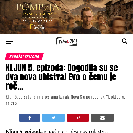
SADRŽAJ EPIZODA
KLJUN 5. epizoda: Dogodila su se
dva nova ubistva! Evo o čemu je
reč…
Kljun 5. epizoda je na programu kanala Nova S u ponedeljak, 11. oktobra,
od 21.30.
Kljun
5. epizoda
započinje sa dva nova ubistva.