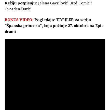
Režiju potpisuju:
Jelena Gavrilović, Uroš Tomić, i
Gvozden Đurić.
BONUS VIDEO:
Pogledajte TREJLER za seriju
“Španska princeza”, koja počinje 27. oktobra na Epic
drami