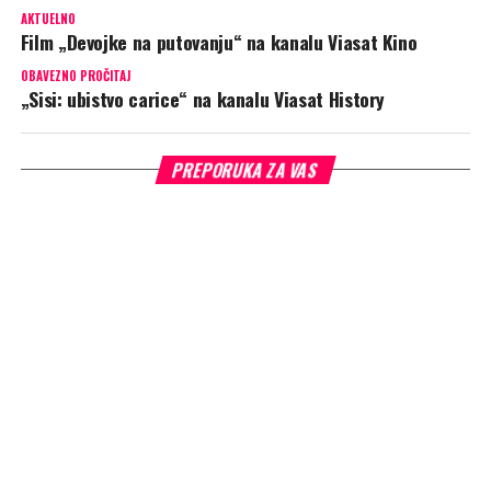
AKTUELNO
Film „Devojke na putovanju“ na kanalu Viasat Kino
OBAVEZNO PROČITAJ
„Sisi: ubistvo carice“ na kanalu Viasat History
PREPORUKA ZA VAS
„Ubistvo u malom gradu“
(Viasat Epic Drama):
Kasandrin prijatelj
iz detinjstva istražuje nestanak njenog muža i mesto zločina u
njenoj kući. Ona pokušava da ponudi odgovore, dok on otkriva tajne
i istinu iza njihovog braka.
ADVERTISEMENT