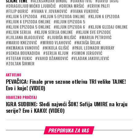
SLIČNE TEME
ALEKSANDAR ĐINĐIĆ
DARKO IVIĆ
DAVID TASIĆ
DRAGOLJUB MIĆKO LJUBIČIĆ
DRENA MRŠIĆ
ERVIN PALFI
FILIP ĐURIĆ
IVANA V. JOVANOVIĆ
IVANA VUKOVIĆ
KLJUN 5 EPIZODA
KLJUN 5 EPIZODA ONLINE
KLJUN 6 EPIZODA
KLJUN 6 EPIZODA ONLINE
KLJUN EPIZODA 5
KLJUN EPIZODA 5 ONLINE
KLJUN EPIZODA 6
KLJUN GLEDAJ ONLINE
KLJUN SERIJA
KLJUN SERIJA ONLINE
KLJUN SVE EPIZODE
LJILJANA BLAGOJEVIĆ
LJUBIŠA MILIŠIĆ
MARIJA PETROVIĆ
MARIO KNEZOVIĆ
MIRKO VLAHOVIĆ
NATAŠA ŠOLAK
NEMANJA VANOVIĆ
NIKOLA GLIŠIĆ
PAUL LEONADR MURRAY
SENDA BOUKADIDA
SERIJA KLJUN
SIMON JERGOVIĆ
STEFAN VUKIC
VAHID DŽANKOVIĆ
VLADAN JAKOVLJEVIĆ
ZOLTAN ŠIRMER
AKTUELNO
PEVAČICA: Finale prve sezone otkriva TRI velike TAJNE!
Evo i koje! (VIDEO)
OBAVEZNO PROČITAJ
IGRA SUDBINE: Sledi najveći ŠOK! Sofija UMIRE na kraju
serije? Evo i KAKO! (VIDEO)
PREPORUKA ZA VAS