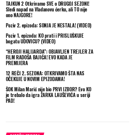
TAJKUN 2 Otkrivamo SVE o DRUGOJ SEZONI!
Sledi napad na Vladanovu ćerku, ali TO nije
ono NAJGORE!
Poziv 2. epizoda: SONJA JE NESTALA! (VIDEO)
Poziv 1. epizoda: KO prati i PRISLUŠKUJE
bogatu UDOVICU? (VIDEO)
“HEROJI HALIJARDA”: OBJAVLJEN TREJLER ZA
FILM RADOŠA BAJIĆA! EVO KADA JE
PREMIJERA
12 REČI 2. SEZONA: OTKRIVAMO ŠTA NAS
OČEKUJE U NOVIM EPIZODAMA!
ŠOK Milan Marić nije bio PRVI IZBOR? Evo KO
je trebalo da igra ŽARKA LAUŠEVIĆA u seriji
PAD!