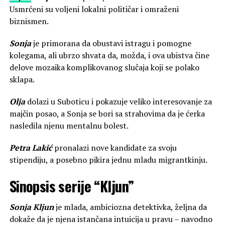
Usmrćeni su voljeni lokalni političar i omraženi
biznismen.
Sonja
je primorana da obustavi istragu i pomogne
kolegama, ali ubrzo shvata da, možda, i ova ubistva čine
delove mozaika komplikovanog slučaja koji se polako
sklapa.
Olja
dolazi u Suboticu i pokazuje veliko interesovanje za
majčin posao, a Sonja se bori sa strahovima da je ćerka
nasledila njenu mentalnu bolest.
Petra Lakić
pronalazi nove kandidate za svoju
stipendiju, a posebno pikira jednu mladu migrantkinju.
Sinopsis serije “Kljun”
Sonja Кljun
je mlada, ambiciozna detektivka, željna da
dokaže da je njena istančana intuicija u pravu – navodno