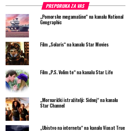
PREPORUKA ZA VAS
„Pomorske megamašine“ na kanalu National
Geographic
Film „Solaris“ na kanalu Star Movies
Film „P.S. Volim te“ na kanalu Star Life
„Mornarički istražitelji: Sidnej“ na kanalu
Star Channel
„Ubistvo na internetu“ na kanalu Viasat True