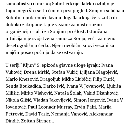
samoubistvo u mirnoj Subotici krije daleko ozbiljnije
tajne nego što se to čini na prvi pogled. Sonjina selidba u
Suboticu pokrenuće lavinu događaja koja će razotkriti
duboko zakopane tajne vezane za misterioznu
organizaciju – ali i za Sonjinu prošlost. Istančana
intuicija nije svojstvena samo za Sonju, već i za njenu
desetogodišnju ćerku. Njeni neobični snovi vezani za
majčin posao počinju da se ostvaruju.
U seriji “Kljun” 5. epizoda glavne uloge igraju: Ivana
Vuković, Drena Mršić, Stefan Vukić, Ljiljana Blagojević,
Mario Knezović, Dragoljub Mićko Ljubičić, Filip Đurić,
Senda Boukadida, Darko Ivić, Ivana V. Jovanović, Ljubiša
Milišić, Mirko Vlahović, Nataša Šolak, Vahid Džanković,
Nikola Glišić, Vladan Jakovljević, Simon Jergović, Ivana V
Jovanović, Paul Leonadr Murray, Ervin Palfi, Marija
Petrović, David Tasić, Nemanja Vanović, Aleksandar
Đinđić, Zoltan Širmer…