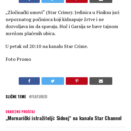
„Zločinački umovi“ (Star Crime): Jedinica u Finiksu juri
nepoznatog počinioca koji kidnapuje žrtve i ne
dozvoljava im da spavaju. Hoč i Garsija se bave tajnom
mrežom plaćenih ubica.
U petak od 20:10 na kanalu Star Crime.
Foto Promo
SLIČNE TEME
FEATURED
OBAVEZNO PROČITAJ
„Mornarički istražitelji: Sidnej“ na kanalu Star Channel