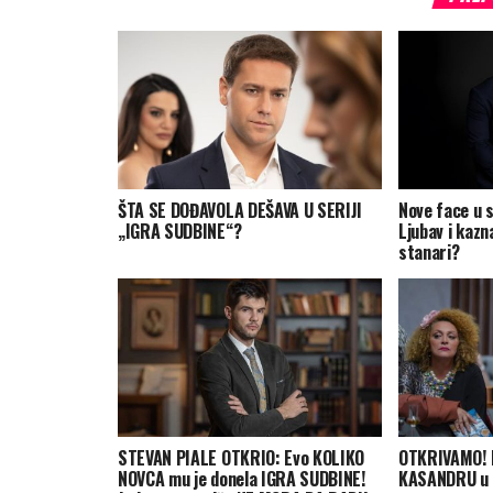
ŠTA SE DOĐAVOLA DEŠAVA U SERIJI
Nove face u s
„IGRA SUDBINE“?
Ljubav i kazn
stanari?
STEVAN PIALE OTKRIO: Evo KOLIKO
OTKRIVAMO! 
NOVCA mu je donela IGRA SUDBINE!
KASANDRU u s