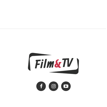
i“ na kanalu Star