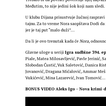
Međutim, to nije jedini šok koji nam sledi.
U klubu Dijana prisustvuje žučnoj raspravi
tajnu. Za to vreme Nora saopštava Dodi da m
jer je taj put “malo duži”…​
Da li je ovo trenutak kada će
Nora
, odnosn
Glavne uloge u seriji
Igra sudbine 394. 
Piale, Matea Milosavljević, Pavle Jerinić, 
Slobodan Ćustić, Vuk Saletović, Danica Ris
Jovanović, Dragana Mićalović, Ammar Mešić, 
Vukićević, Mina Lazarević, Ivan Tomović…
BONUS VIDEO Aleks Igo – Nova krimi