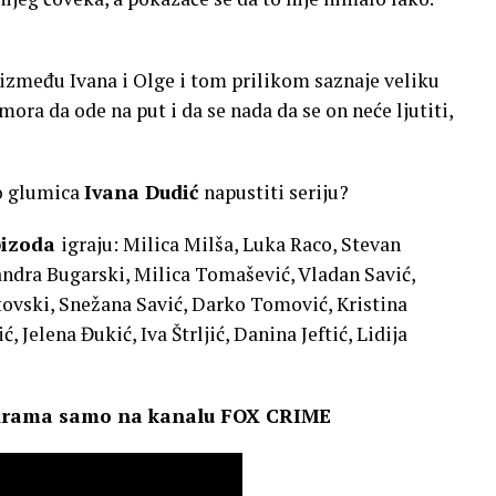
 između Ivana i Olge i tom prilikom saznaje veliku
ora da ode na put i da se nada da se on neće ljutiti,
o glumica
Ivana Dudić
napustiti seriju?
epizoda
igraju: Milica Milša, Luka Raco, Stevan
Sandra Bugarski, Milica Tomašević, Vladan Savić,
tovski, Snežana Savić, Darko Tomović, Kristina
Jelena Đukić, Iva Štrljić, Danina Jeftić, Lidija
-drama samo na kanalu FOX CRIME