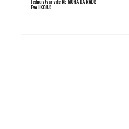
Jednu stvar više NE MORA DA RADI!
Evo i KOJU!
SADRŽAJ EPIZODA
„Zločinački umov
Crime
U petak od 20:10 na kanalu Star Crime