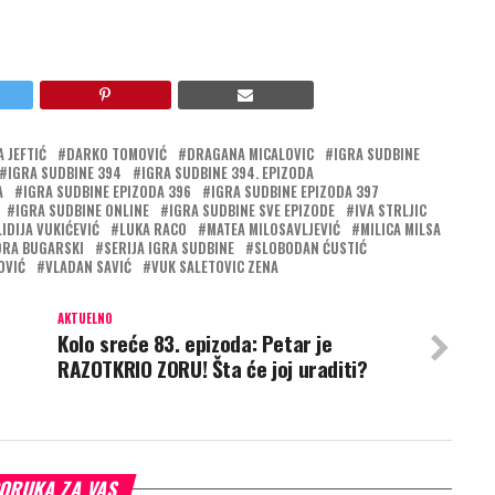
 JEFTIĆ
DARKO TOMOVIĆ
DRAGANA MICALOVIC
IGRA SUDBINE
IGRA SUDBINE 394
IGRA SUDBINE 394. EPIZODA
A
IGRA SUDBINE EPIZODA 396
IGRA SUDBINE EPIZODA 397
IGRA SUDBINE ONLINE
IGRA SUDBINE SVE EPIZODE
IVA STRLJIC
LIDIJA VUKIĆEVIĆ
LUKA RACO
MATEA MILOSAVLJEVIĆ
MILICA MILSA
RA BUGARSKI
SERIJA IGRA SUDBINE
SLOBODAN ĆUSTIĆ
OVIĆ
VLADAN SAVIĆ
VUK SALETOVIC ZENA
AKTUELNO
Kolo sreće 83. epizoda: Petar je
RAZOTKRIO ZORU! Šta će joj uraditi?
ORUKA ZA VAS