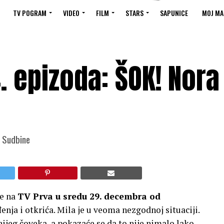
TV POGRAM
VIDEO
FILM
STARS
SAPUNICE
MOJ MA
. epizoda: ŠOK! Nora
a Sudbine
je na
TV Prva u sredu 29. decembra od
ja i otkrića. Mila je u veoma nezgodnoj situaciji.
nijeg čoveka, a pokazaće se da to nije nimalo lako.