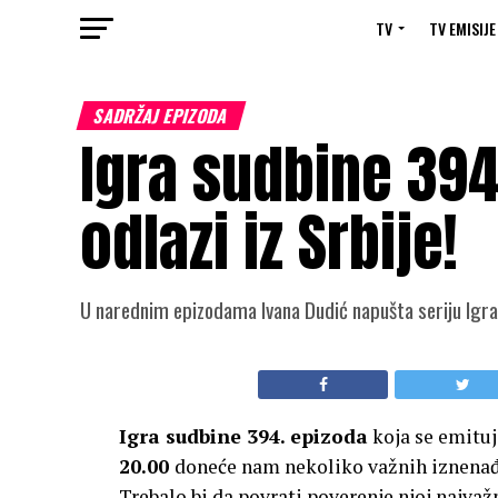
TV
TV EMISIJE
SADRŽAJ EPIZODA
Igra sudbine 394
odlazi iz Srbije!
U narednim epizodama Ivana Dudić napušta seriju Igr
Igra sudbine 394. epizoda
koja se emitu
20.00
doneće nam nekoliko važnih iznenađen
Trebalo bi da povrati poverenje njoj najvaž