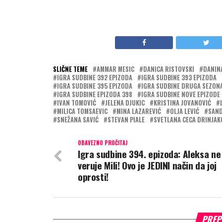
SLIČNE TEME
AMMAR MESIC
DANICA RISTOVSKI
DANINA
IGRA SUDBINE 392 EPIZODA
IGRA SUDBINE 393 EPIZODA
IGRA SUDBINE 395 EPIZODA
IGRA SUDBINE DRUGA SEZON
IGRA SUDBINE EPIZODA 398
IGRA SUDBINE NOVE EPIZODE
IVAN TOMOVIĆ
JELENA DJUKIC
KRISTINA JOVANOVIĆ
MILICA TOMSAEVIC
MINA LAZAREVIĆ
OLJA LEVIĆ
SAND
SNEŽANA SAVIĆ
STEVAN PIALE
SVETLANA CECA DRINJAK
OBAVEZNO PROČITAJ
Igra sudbine 394. epizoda: Aleksa ne
veruje Mili! Ovo je JEDINI način da joj
oprosti!
PREP