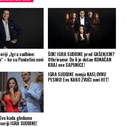
eriji „Igra sudbine:
ŠOK! IGRA SUDBINE pred GAŠENJEM?
a“ – ko su Pančetini novi
Otkrivamo: Da li je došao KONAČAN
KRAJ ove SAPUNICE!
IGRA SUDBINE menja NASLOVNU
PESMU! Evo KAKO ZVUČI novi HIT!
Evo kada gledamo
eriji IGRA SUDBINE!