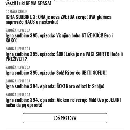
vesti! Luki NEMA SPASA!
DOMAĆE SERIJE
IGRA SUDBINE 3: ONA je nova ZVEZDA serije! OVA glumica
napraviće HAOS u nastavku!
SADRŽAJ EPIZODA
Igra sudbine 395. epizoda: Višnjina beba STIŽE KUĆI! Evo i
KAKO!
SADRŽAJ EPIZODA
Igra sudbine 395. epizoda: ŠOK! Luka je na IVICI SMRTI! Hoće li
PREŽIVETI?
SADRŽAJ EPIZODA
Igra sudbine 395. epizoda: Šok! Riter će UBITI SOFIJU!
SADRŽAJ EPIZODA
Igra sudbine 394. epizoda: ŠOK! Nora odlazi iz Srbije!
SADRŽAJ EPIZODA
Igra sudbine 394. epizoda: Aleksa ne veruje Mili! Ovo je JEDINI
način da joj oprosti!
JOŠ POSTOVA