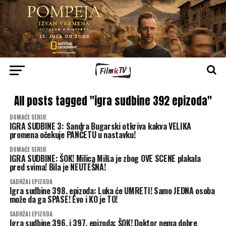
All posts tagged "igra sudbine 392 epizoda"
DOMAĆE SERIJE
IGRA SUDBINE 3: Sandra Bugarski otkriva kakva VELIKA
promena očekuje PANČETU u nastavku!
DOMAĆE SERIJE
IGRA SUDBINE: ŠOK! Milica Milša je zbog OVE SCENE plakala
pred svima! Bila je NEUTEŠNA!
SADRŽAJ EPIZODA
Igra sudbine 398. epizoda: Luka će UMRETI! Samo JEDNA osoba
može da ga SPASE! Evo i KO je TO!
SADRŽAJ EPIZODA
Igra sudbine 396. i 397. epizoda: ŠOK! Doktor nema dobre