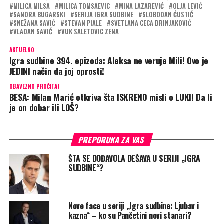
MILICA MILSA
MILICA TOMSAEVIC
MINA LAZAREVIĆ
OLJA LEVIĆ
SANDRA BUGARSKI
SERIJA IGRA SUDBINE
SLOBODAN ĆUSTIĆ
SNEŽANA SAVIĆ
STEVAN PIALE
SVETLANA CECA DRINJAKOVIĆ
VLADAN SAVIĆ
VUK SALETOVIC ZENA
AKTUELNO
Igra sudbine 394. epizoda: Aleksa ne veruje Mili! Ovo je
JEDINI način da joj oprosti!
OBAVEZNO PROČITAJ
BESA: Milan Marić otkriva šta ISKRENO misli o LUKI! Da li
je on dobar ili LOŠ?
PREPORUKA ZA VAS
ŠTA SE DOĐAVOLA DEŠAVA U SERIJI „IGRA
SUDBINE“?
Nove face u seriji „Igra sudbine: Ljubav i
kazna“ – ko su Pančetini novi stanari?