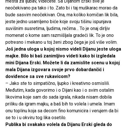
mesta za ljubav, videćete. Sa Dijanom Erski sve je
neočekivano pa tako i to. Zato bi i taj muškarac morao da
bude sasvim neočekivan. Ona, ma koliko komičan lik bila,
jeste jedno usamljeno biće koje svoju tišinu ispunjava
suvišnim susretima, ljudima, rečima… To je onaj dirljiv
momenat o kome sam razmišljala gradeći lik. To je ono
potresno i mekano u toj ženi zbog čega je još više volim.
Još jedna uloga u kojoj nismo videli Dijanu jeste uloga
majke. Bilo bi baš zanimljivo videti kako bi izgledala
mini Dijana Erski. Možete li da zamislite scenu u kojoj
mala Dijana izgovara svoje prvo dobardančić i
doviđence sa sve rukavicom?
– Jako ste to simpatično, ljupko i kreativno osmislili.
Međutim, kada govorimo i o Dijani kao i o svim ostalim
likovima koje sam do sada igrala, nikada nisam dobila
priliku da igram majku, a baš bih to volela i umela. Imam
onu toplinu koja sa decom fino komunicira i verujem da bi
se to i u okviru tog lika osetilo.
Publika bi svakako volela da Dijanu Erski gleda do