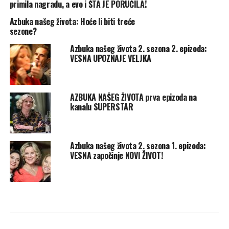
primila nagradu, a evo i ŠTA JE PORUČILA!
Azbuka našeg života: Hoće li biti treće
sezone?
Azbuka našeg života 2. sezona 2. epizoda:
VESNA UPOZNAJE VELJKA
AZBUKA NAŠEG ŽIVOTA prva epizoda na
kanalu SUPERSTAR
Azbuka našeg života 2. sezona 1. epizoda:
VESNA započinje NOVI ŽIVOT!