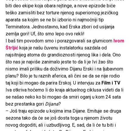
biti deo ekipe koja obara rejtinge, a nove epizode biće
teško zamisliti bez torture njenog superiornog jezičkog
aparata sa kojim se ne bi izborio ni najmoćniji tip
Terminatora. Jednostavno, kad Erska zbori od usijanja
zemlja gori! Uf, što smo lepo ovo rekli!
I baš tim povodom smo i porazgovarali sa glumicom
Ivom
Štrljić
koja je našu čuvenu instalatorku sazdala od
najsitnijeg atoma do grandioznosti njenog lika i dela. Ono
što nas je najviše zanimalo jeste to da li je Ivi žao što
nismo imali priliku da doživimo Dijanu Erski i na ljubavnom
planu? Bilo je tu raznih aferica, ali čini se da se nije rodio
taj koji bi mogao da parira Erskoj. U intervjuu za
Film i TV
Iva otkriva hoćemo li do kraja aktuelnog ciklusa videti da li
se našao neko ko bi mogao da smiri oganj u kom 24 sata
bez prestanka gori
Dijana
?
– Još traju epizode u kojima ima Dijane. Emituje se druga
sezona tako da će se još dosta toga u njenom životu
novog dogoditi, ali i uzbudljivog. E, sad, da li će tu biti i