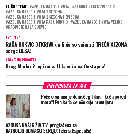
SLIČNE TEME
AZBUKA NASEG ZIVOTA
AZBUKA NASEG ZIVOTA 2
AZBUKA NASEG ZIVOTA 2 SEZONA
AZBUKA NASEG ZIVOTA 2 SEZONA 1 EPIZODA
AZBUKA NASEG ZIVOTA RASA BUKVIC
AZBUKA NASEG ZIVOTA VELJKO
RADIVOJE RASA BUKVIC
AKTUELNO
RAŠA BUKVIĆ OTKRIVA da li će se snimati TREĆA SEZONA
serije BESA!
OBAVEZNO PROČITAJ
Drug Marko 2. epizoda: U kandžama Gestapoa!
PREPORUKA ZA VAS
Počelo snimanje domaćeg filma „Kuća pored
mora“! Evo kada se očekuje premijera
AZBUKA NAŠEG ŽIVOTA proglašena za
NAJBOLJU DOMAĆU SERIJU! Jelena Bajić Jočić