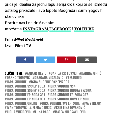
priča je idealna za jednu lepu seriju kroz koju bi se između
ostalog prikazale i sve lepote Beograda i šarm njegovih
stanovnika.
Pratite nas i na društvenim
mrežama
INSTAGRAM
,
FACEBOOK
i
YOUTUBE
Foto
Miloš Krečković
Izvor
Film i TV
SLIČNE TEME
AMMAR MESIC
DANICA RISTOVSKI
DANINA JEFTIĆ
DARKO TOMOVIĆ
DRAGANA MICALOVIC
FEATURED
IGRA SUDBINE
IGRA SUDBINE 392 EPIZODA
IGRA SUDBINE 393 EPIZODA
IGRA SUDBINE 394
IGRA SUDBINE 395 EPIZODA
IGRA SUDBINE DRUGA SEZONA
IGRA SUDBINE EPIZODA 396
IGRA SUDBINE EPIZODA 397
IGRA SUDBINE EPIZODA 398
IGRA SUDBINE NOVE EPIZODE
IGRA SUDBINE ONLINE
IGRA SUDBINE SVE EPIZODE
IVA STRLJIC
IVAN TOMOVIĆ
JELENA DJUKIC
KRISTINA JOVANOVIĆ
LIDIJA VUKIĆEVIĆ
LUKA RACO
MATEA MILOSAVLJEVIĆ