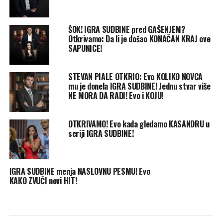
ŠOK! IGRA SUDBINE pred GAŠENJEM?
Otkrivamo: Da li je došao KONAČAN KRAJ ove
SAPUNICE!
STEVAN PIALE OTKRIO: Evo KOLIKO NOVCA
mu je donela IGRA SUDBINE! Jednu stvar više
NE MORA DA RADI! Evo i KOJU!
OTKRIVAMO! Evo kada gledamo KASANDRU u
seriji IGRA SUDBINE!
IGRA SUDBINE menja NASLOVNU PESMU! Evo
KAKO ZVUČI novi HIT!