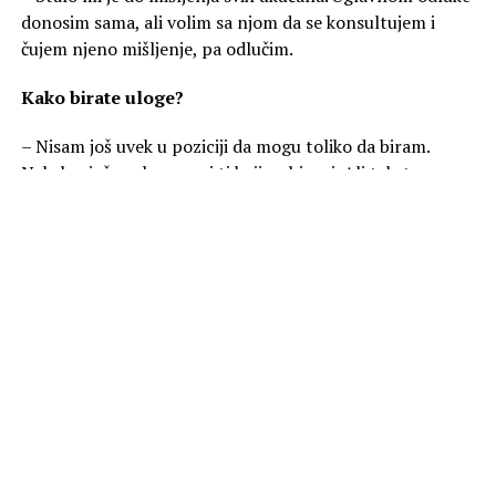
donosim sama, ali volim sa njom da se konsultujem i
čujem njeno mišljenje, pa odlučim.
Kako birate uloge?
– Nisam još uvek u poziciji da mogu toliko da biram.
Nekako, još uvek smo mi ti koji su birani. Ali tekst,
reditelj i ekipa jeste nešto šta je lično kod mene
presudno.
Gledamo vas u „Igri sudbine“ na Prvoj televiziji gde
je trenutno letnja pauza najdugovečnije i
najgledanije serije.
Kada kreću snimanja za novu
sezonu?
– Krajem avgusta nastavljamo sa snimanjem.
Kakav je vaš lik u nastavku serije?