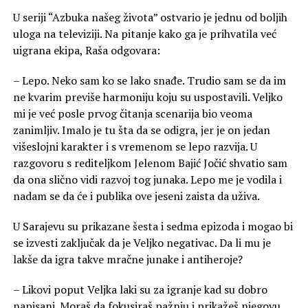
U seriji “Azbuka našeg života” ostvario je jednu od boljih
uloga na televiziji. Na pitanje kako ga je prihvatila već
uigrana ekipa, Raša odgovara:
– Lepo. Neko sam ko se lako snađe. Trudio sam se da im
ne kvarim previše harmoniju koju su uspostavili. Veljko
mi je već posle prvog čitanja scenarija bio veoma
zanimljiv. Imalo je tu šta da se odigra, jer je on jedan
višeslojni karakter i s vremenom se lepo razvija. U
razgovoru s rediteljkom Jelenom Bajić Jočić shvatio sam
da ona slično vidi razvoj tog junaka. Lepo me je vodila i
nadam se da će i publika ove jeseni zaista da uživa.
U Sarajevu su prikazane šesta i sedma epizoda i mogao bi
se izvesti zaključak da je Veljko negativac. Da li mu je
lakše da igra takve mračne junake i antiheroje?
– Likovi poput Veljka laki su za igranje kad su dobro
napisani. Moraš da fokusiraš pažnju i prikažeš njegovu