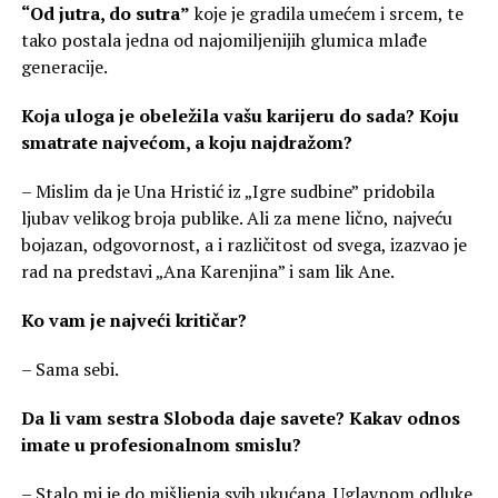
“Od jutra, do sutra”
koje je gradila umećem i srcem, te
tako postala jedna od najomiljenijih glumica mlađe
generacije.
Koja uloga je obeležila vašu karijeru do sada?
Koju
smatrate najvećom, a koju najdražom?
– Mislim da je Una Hristić iz „Igre sudbine” pridobila
ljubav velikog broja publike. Ali za mene lično, najveću
bojazan, odgovornost, a i različitost od svega, izazvao je
rad na predstavi „Ana Karenjina” i sam lik Ane.
Ko vam je najveći kritičar?
– Sama sebi.
Da li vam sestra Sloboda daje savete?
Kakav odnos
imate u profesionalnom smislu?
– Stalo mi je do mišljenja svih ukućana. Uglavnom odluke