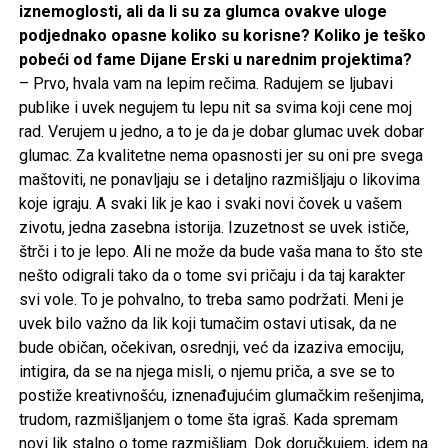
iznemoglosti, ali da li su za glumca ovakve uloge
podjednako opasne koliko su korisne? Koliko je teško
pobeći od fame Dijane Erski u narednim projektima?
– Prvo, hvala vam na lepim rečima. Radujem se ljubavi
publike i uvek negujem tu lepu nit sa svima koji cene moj
rad. Verujem u jedno, a to je da je dobar glumac uvek dobar
glumac. Za kvalitetne nema opasnosti jer su oni pre svega
maštoviti, ne ponavljaju se i detaljno razmišljaju o likovima
koje igraju. A svaki lik je kao i svaki novi čovek u vašem
zivotu, jedna zasebna istorija. Izuzetnost se uvek ističe,
štrči i to je lepo. Ali ne može da bude vaša mana to što ste
nešto odigrali tako da o tome svi pričaju i da taj karakter
svi vole. To je pohvalno, to treba samo podržati. Meni je
uvek bilo važno da lik koji tumačim ostavi utisak, da ne
bude običan, očekivan, osrednji, već da izaziva emociju,
intigira, da se na njega misli, o njemu priča, a sve se to
postiže kreativnošću, iznenađujućim glumačkim rešenjima,
trudom, razmišljanjem o tome šta igraš. Kada spremam
novi lik stalno o tome razmišljam. Dok doručkujem, idem na