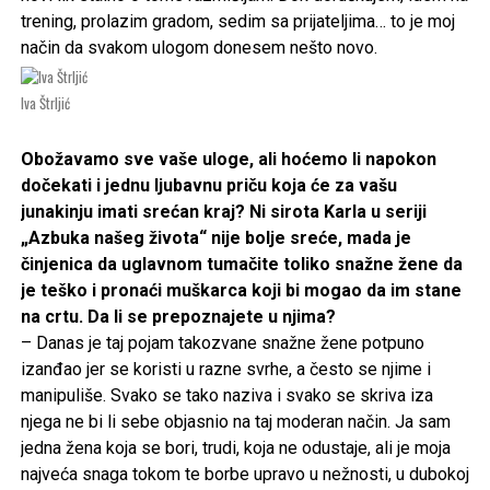
trening, prolazim gradom, sedim sa prijateljima… to je moj
način da svakom ulogom donesem nešto novo.
Iva Štrljić
Obožavamo sve vaše uloge, ali hoćemo li napokon
dočekati i jednu ljubavnu priču koja će za vašu
junakinju imati srećan kraj? Ni sirota Karla u seriji
„Azbuka našeg života“ nije bolje sreće, mada je
činjenica da uglavnom tumačite toliko snažne žene da
je teško i pronaći muškarca koji bi mogao da im stane
na crtu. Da li se prepoznajete u njima?
– Danas je taj pojam takozvane snažne žene potpuno
izanđao jer se koristi u razne svrhe, a često se njime i
manipuliše. Svako se tako naziva i svako se skriva iza
njega ne bi li sebe objasnio na taj moderan način. Ja sam
jedna žena koja se bori, trudi, koja ne odustaje, ali je moja
najveća snaga tokom te borbe upravo u nežnosti, u dubokoj