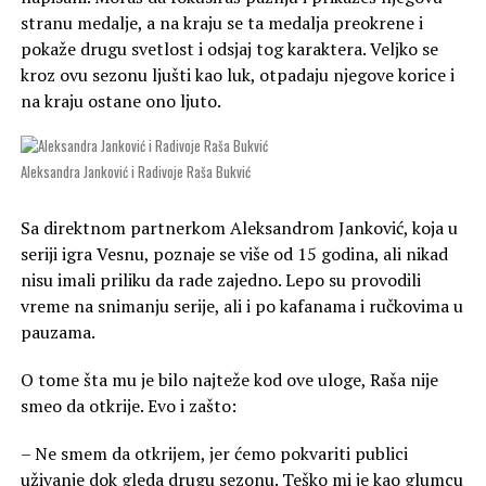
stranu medalje, a na kraju se ta medalja preokrene i
pokaže drugu svetlost i odsjaj tog karaktera. Veljko se
kroz ovu sezonu ljušti kao luk, otpadaju njegove korice i
na kraju ostane ono ljuto.
Aleksandra Janković i Radivoje Raša Bukvić
Sa direktnom partnerkom Aleksandrom Janković, koja u
seriji igra Vesnu, poznaje se više od 15 godina, ali nikad
nisu imali priliku da rade zajedno. Lepo su provodili
vreme na snimanju serije, ali i po kafanama i ručkovima u
pauzama.
O tome šta mu je bilo najteže kod ove uloge, Raša nije
smeo da otkrije. Evo i zašto:
– Ne smem da otkrijem, jer ćemo pokvariti publici
uživanje dok gleda drugu sezonu. Teško mi je kao glumcu