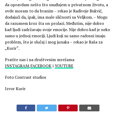
da opravdam nešto što osuđujem u privatnom životu, a
ovde moram to da branim – rekao je Radivoje Bukvić,
dodajući da, ipak, ima male sličnosti sa Veljkom. – Mogu
da razumem kroz šta on prolazi. Međutim, nije dobro
kad ljudi zadržavaju svoje emocije. Nije dobro kad je neko
samo u jednoj emociji. Ljudi koji su samo radosni imaju
problem, što je slučaj i mog junaka – rekao je Raša za
„Kurir“.
Pratite nas i na društvenim mrežama
INSTAGRAM
,
FACEBOOK
i
YOUTUBE
Foto Contrast studios
Izvor Kurir