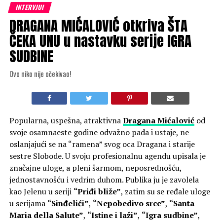
INTERVJUI
DRAGANA MIĆALOVIĆ otkriva ŠTA
ČEKA UNU u nastavku serije IGRA
SUDBINE
Ovo niko nije očekivao!
Popularna, uspešna, atraktivna
Dragana Mićalović
od
svoje osamnaeste godine odvažno pada i ustaje, ne
oslanjajući se na “ramena” svog oca Dragana i starije
sestre Slobode. U svoju profesionalnu agendu upisala je
značajne uloge, a pleni šarmom, neposrednošću,
jednostavnošću i vedrim duhom. Publika ju je zavolela
kao Jelenu u seriji
“Priđi bliže”
, zatim su se ređale uloge
u serijama
“Sinđelići”
,
“Nepobedivo srce”
,
“Santa
Maria della Salute”
,
“Istine i laži”
,
“Igra sudbine”
,