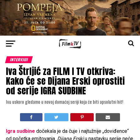
INTERVJUI
Iva Štrljić za FILM I TV otkriva:
Kako će se Dijana Erski oprostiti
od serije IGRA SUDBINE
Ivu uskoro gledamo u novoj domaćoj seriji koja će biti apsolutni hit!
Igra sudbine
dočekala je da čuje i najtužnije „doviđence“
od početka emitovanja.
Dijana Erski
u nastavku serije neće