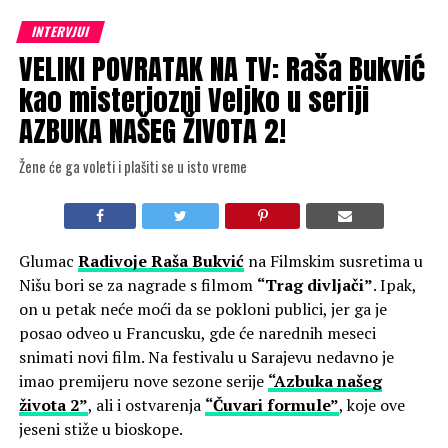
INTERVJUI
VELIKI POVRATAK NA TV: Raša Bukvić
kao misteriozni Veljko u seriji
AZBUKA NAŠEG ŽIVOTA 2!
Žene će ga voleti i plašiti se u isto vreme
Glumac
Radivoje Raša Bukvić
na Filmskim susretima u
Nišu bori se za nagrade s filmom
“Trag divljači”
. Ipak,
on u petak neće moći da se pokloni publici, jer ga je
posao odveo u Francusku, gde će narednih meseci
snimati novi film. Na festivalu u Sarajevu nedavno je
imao premijeru nove sezone serije
“Azbuka našeg
života 2”
, ali i ostvarenja
“Čuvari formule”
, koje ove
jeseni stiže u bioskope.