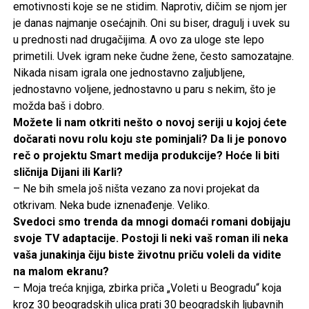
emotivnosti koje se ne stidim. Naprotiv, dičim se njom jer
je danas najmanje osećajnih. Oni su biser, dragulj i uvek su
u prednosti nad drugačijima. A ovo za uloge ste lepo
primetili. Uvek igram neke čudne žene, često samozatajne.
Nikada nisam igrala one jednostavno zaljubljene,
jednostavno voljene, jednostavno u paru s nekim, što je
možda baš i dobro.
Možete li nam otkriti nešto o novoj seriji u kojoj ćete
dočarati novu rolu koju ste pominjali? Da li je ponovo
reč o projektu Smart medija produkcije? Hoće li biti
sličnija Dijani ili Karli?
– Ne bih smela još ništa vezano za novi projekat da
otkrivam. Neka bude iznenađenje. Veliko.
Svedoci smo trenda da mnogi domaći romani dobijaju
svoje TV adaptacije. Postoji li neki vaš roman ili neka
vaša junakinja čiju biste životnu priču voleli da vidite
na malom ekranu?
– Moja treća knjiga, zbirka priča „Voleti u Beogradu“ koja
kroz 30 beogradskih ulica prati 30 beogradskih ljubavnih