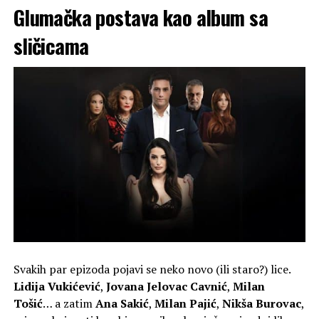
Glumačka postava kao album sa
sličicama
Svakih par epizoda pojavi se neko novo (ili staro?) lice.
Lidija Vukićević
,
Jovana Jelovac Cavnić
,
Milan
Tošić
… a zatim
Ana Sakić
,
Milan Pajić
,
Nikša Burovac
,