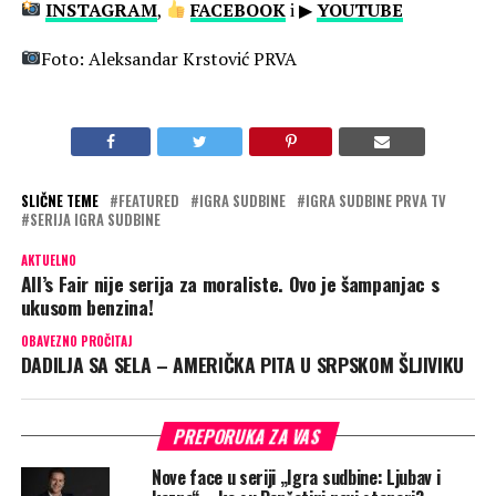
INSTAGRAM
,
FACEBOOK
i ▶
YOUTUBE
Foto: Aleksandar Krstović PRVA
SLIČNE TEME
FEATURED
IGRA SUDBINE
IGRA SUDBINE PRVA TV
SERIJA IGRA SUDBINE
AKTUELNO
All’s Fair nije serija za moraliste. Ovo je šampanjac s
ukusom benzina!
OBAVEZNO PROČITAJ
DADILJA SA SELA – AMERIČKA PITA U SRPSKOM ŠLJIVIKU
PREPORUKA ZA VAS
Nove face u seriji „Igra sudbine: Ljubav i