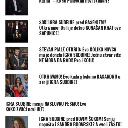
kazna“ – ko su Pančetini novi stanari?
ŠOK! IGRA SUDBINE pred GAŠENJEM?
Otkrivamo: Da li je došao KONAČAN KRAJ ove
SAPUNICE!
STEVAN PIALE OTKRIO: Evo KOLIKO NOVCA
mu je donela IGRA SUDBINE! Jednu stvar više
NE MORA DA RADI! Evo i KOJU!
OTKRIVAMO! Evo kada gledamo KASANDRU u
seriji IGRA SUDBINE!
IGRA SUDBINE menja NASLOVNU PESMU! Evo
KAKO ZVUČI novi HIT!
IGRA SUDBINE pred NOVIM ŠOKOM! Seriju
napušta i SANDRA BUGARSKI? A evo i ZAŠTO!