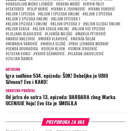
DRAGOLJUB MIĆKO LJUBIČIĆ
DRENA MRŠIĆ
ERVIN PALFI
FEATURED
FILIP ĐURIĆ
IVANA V. JOVANOVIĆ
IVANA VUKOVIĆ
KLJUN 1 EPIZODA
KLJUN 1 EPIZODA ONLINE
KLJUN 2 EPIZODA
KLJUN 2 EPIZODA ONLINE
KLJUN EPIZODA 1
KLJUN EPIZODA 1 ONLINE
KLJUN EPIZODA 2
KLJUN GLEDAJ ONLINE
KLJUN SERIJA
KLJUN SERIJA ONLINE
KLJUN SVE EPIZODE
LJILJANA BLAGOJEVIĆ
LJUBIŠA MILIŠIĆ
MARIJA PETROVIĆ
MARIO KNEZOVIĆ
MIRKO VLAHOVIĆ
NATAŠA ŠOLAK
NEMANJA VANOVIĆ
NIKOLA GLIŠIĆ
PAUL LEONADR MURRAY
SENDA BOUKADIDA
SERIJA KLJUN
SIMON JERGOVIĆ
STEFAN VUKIC
VAHID DŽANKOVIĆ
VLADAN JAKOVLJEVIĆ
ZOLTAN ŠIRMER
AKTUELNO
Igra sudbine 534. epizoda: ŠOK! Debeljko je UBIO
Silvanu? Evo i KAKO!
OBAVEZNO PROČITAJ
Od jutra do sutra 13. epizoda: BARBARA zbog Marka
UCENJUJE Voju! Evo šta je SMISLILA
PREPORUKA ZA VAS