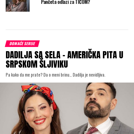
Pančeta odlazi za TIĆOM?
DOMAĆE SERIJE
DADILJA SA SELA – AMERIČKA PITA U
SRPSKOM ŠLJIVIKU
Pa kako da me prate? Da o meni brinu… Dadilja je nevidljiva.