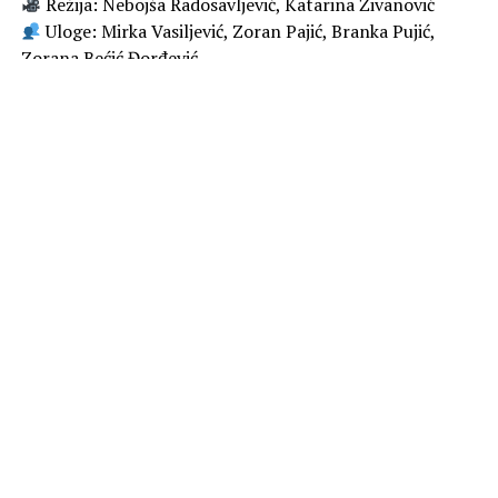
Režija: Nebojša Radosavljević, Katarina Živanović
Uloge: Mirka Vasiljević, Zoran Pajić, Branka Pujić,
Zorana Bećić Đorđević
🎞
Kada vam je sve poznato, a ipak ne možete da
prestanete da gledate
U domaćem TV prostoru, malo šta može da prođe kao
„slučajna sličnost“ – posebno kad je u pitanju
Dadilja sa
sela
, nova serija Prve televizije koja već u najavi
neodoljivo podseća na američki sitkom iz devedesetih –
kultnu
The Nanny
. Ako vam to odmah zazvoni u glavi, ne
brinite – niste paranoični, nego televizijski pismeni.
U obe serije imamo: neplaniranu dadilju, troje dece,
uštogljenog oca, „zlu koleginicu“ koja vreba na njegovu
pažnju, komičnu tetku, mnogo karakterne
transformacije, i naravno – ljubav koja se kuva između
kontrasta.