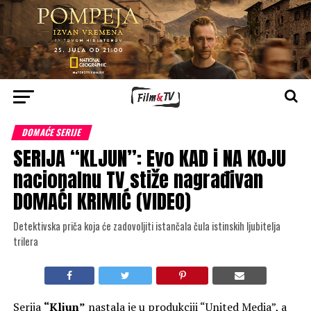
DOMAĆE SERIJE
SERIJA “KLJUN”: Evo KAD i NA KOJU
nacionalnu TV stiže nagrađivan
DOMAĆI KRIMIĆ (VIDEO)
Detektivska priča koja će zadovoljiti istančala čula istinskih ljubitelja
trilera
Serija
“Kljun”
nastala je u produkciji “United Media”, a