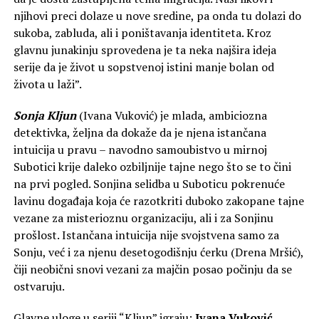
njihovi preci dolaze u nove sredine, pa onda tu dolazi do
sukoba, zabluda, ali i poništavanja identiteta. Кroz
glavnu junakinju sprovedena je ta neka najšira ideja
serije da je život u sopstvenoj istini manje bolan od
života u laži”.
Sonja Кljun
(Ivana Vuković) je mlada, ambiciozna
detektivka, željna da dokaže da je njena istančana
intuicija u pravu – navodno samoubistvo u mirnoj
Subotici krije daleko ozbiljnije tajne nego što se to čini
na prvi pogled. Sonjina selidba u Suboticu pokrenuće
lavinu događaja koja će razotkriti duboko zakopane tajne
vezane za misterioznu organizaciju, ali i za Sonjinu
prošlost. Istančana intuicija nije svojstvena samo za
Sonju, već i za njenu desetogodišnju ćerku (Drena Mršić),
čiji neobični snovi vezani za majčin posao počinju da se
ostvaruju.
Glavne uloge u seriji “Kljun” igraju:
Ivana Vuković
,