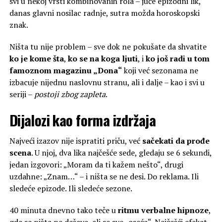
svi u nekoj vrsti kombinovanih rola – juče epizodni lik,
danas glavni nosilac radnje, sutra možda horoskopski
znak.
Ništa tu nije problem – sve dok ne pokušate da shvatite
ko je kome šta
,
ko se na koga ljuti
, i
ko još radi u tom
famoznom magazinu „Dona“
koji već sezonama ne
izbacuje nijednu naslovnu stranu, ali i dalje – kao i svi u
seriji –
postoji zbog zapleta
.
Dijalozi kao forma izdržaja
Najveći izazov nije ispratiti priču, već
sačekati da prođe
scena
. U njoj, dva lika najčešće sede, gledaju se 6 sekundi,
jedan izgovori: „Moram da ti kažem nešto“, drugi
uzdahne: „Znam…“ – i ništa se ne desi. Do reklama. Ili
sledeće epizode. Ili sledeće sezone.
40 minuta dnevno tako teče u
ritmu verbalne hipnoze
,