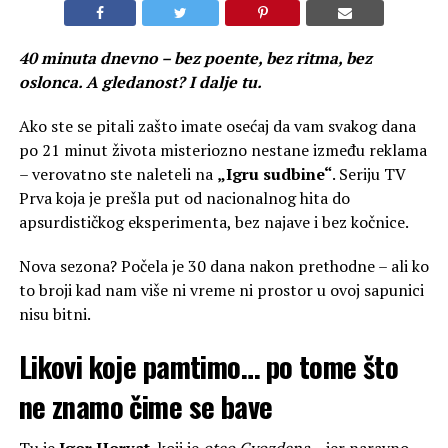
40 minuta dnevno – bez poente, bez ritma, bez
oslonca. A gledanost? I dalje tu.
Ako ste se pitali zašto imate osećaj da vam svakog dana
po 21 minut života misteriozno nestane između reklama
– verovatno ste naleteli na
„Igru sudbine“
. Seriju TV
Prva koja je prešla put od nacionalnog hita do
apsurdističkog eksperimenta, bez najave i bez kočnice.
Nova sezona? Počela je 30 dana nakon prethodne – ali ko
to broji kad nam više ni vreme ni prostor u ovoj sapunici
nisu bitni.
Likovi koje pamtimo… po tome što
ne znamo čime se bave
Tu je
Igor Horvat
, koji je
oteo Gvozdena
– jer naravno