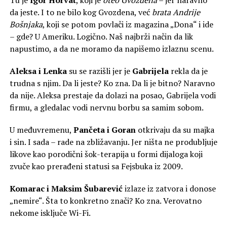
da jeste. I to ne bilo kog Gvozdena, već
brata Andrije
Bošnjaka
, koji se potom povlači iz magazina „Dona“ i ide
– gde? U Ameriku. Logično. Naš najbrži način da lik
napustimo, a da ne moramo da napišemo izlaznu scenu.
Aleksa i Lenka
su se razišli jer je
Gabrijela
rekla da je
trudna s njim. Da li jeste? Ko zna. Da li je bitno? Naravno
da nije. Aleksa prestaje da dolazi na posao, Gabrijela vodi
firmu, a gledalac vodi nervnu borbu sa samim sobom.
U međuvremenu,
Pančeta i Goran
otkrivaju da su majka
i sin. I sada – rade na zbližavanju. Jer ništa ne produbljuje
likove kao porodični šok-terapija u formi dijaloga koji
zvuče kao prerađeni statusi sa Fejsbuka iz 2009.
Komarac i Maksim Šubarević
izlaze iz zatvora i donose
„nemire“. Šta to konkretno znači? Ko zna. Verovatno
nekome isključe Wi-Fi.