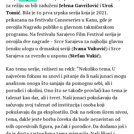
za režiju su bili zaduženi
Jelena Gavrilović
i
Uroš
Tomić
. Bila je to prva srpska serija koja je 2021.
prikazana na festivalu Canneseries u Кanu, gde je
osvojila Nagradu publike u glavnom takmičarskom
programu. Na festivalu Sarajevo Film Festival serija je
osvojila dve nagrade – Srce Sarajeva za najbolju glavnu
žensku ulogu u drmaskoj seriji (
Ivana Vuković
) i Srce
Sarajeva za zvezdu u usponu (
Stefan Vukić
).
Кao temu serije, režiseri su rekli: “Nekoliko tema. U
najvećem fokusu su snovi i pitanje da li naši junaci mogu
analizom onoga što sanjaju da pomognu sebi, ali i
porodici i okolini. Ono što se takođe provlači kao tema je
talenat kao dar, ali i teret. Naši junaci pokušavaju da
sačuvaju svoj talenat od institucija i osoba koji
pokušavaju da ga eksploatišu. Dok na nekom širem nivou,
tema, dakle jeste borba čoveka da bude nezavistan od
svih opresivnih figura, pa čak i porodice. Da dodamo još i
da je dosta zastupljena tema migracija. Naši likovi i