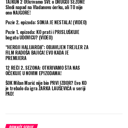
TAJKUN 2 Otkrivamo SVE o DRUGOJ SEZONI!
Sledi napad na Vladanovu ćerku, ali TO nije
ono NAJGORE!
Poziv 2. epizoda: SONJA JE NESTALA! (VIDEO)
Poziv 1. epizoda: KO prati i PRISLUŠKUJE
bogatu UDOVICU? (VIDEO)
“HEROJI HALIJARDA”: OBJAVLJEN TREJLER ZA
FILM RADOŠA BAJIĆA! EVO KADA JE
PREMIJERA
12 REČI 2. SEZONA: OTKRIVAMO ŠTA NAS
OČEKUJE U NOVIM EPIZODAMA!
ŠOK Milan Marić nije bio PRVI IZBOR? Evo KO
je trebalo da igra ŽARKA LAUŠEVIĆA u seriji
PAD!
DOMAĆE SERIJE