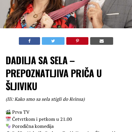
DADILJA SA SELA –
PREPOZNATLJIVA PRIČA U
ŠLJIVIKU
(Ili: Kako smo sa sela stigli do Kvinsa)
Prva TV
Četvrtkom i petkom u 21.00
Porodična komedija