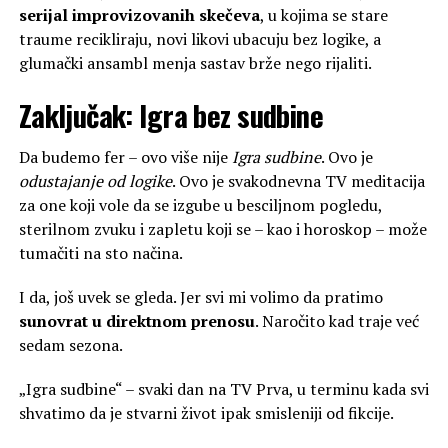
serijal improvizovanih skečeva
, u kojima se stare
traume recikliraju, novi likovi ubacuju bez logike, a
glumački ansambl menja sastav brže nego rijaliti.
Zaključak: Igra bez sudbine
Da budemo fer – ovo više nije
Igra sudbine
. Ovo je
odustajanje od logike
. Ovo je svakodnevna TV meditacija
za one koji vole da se izgube u besciljnom pogledu,
sterilnom zvuku i zapletu koji se – kao i horoskop – može
tumačiti na sto načina.
I da, još uvek se gleda. Jer svi mi volimo da pratimo
sunovrat u direktnom prenosu
. Naročito kad traje već
sedam sezona.
„Igra sudbine“ – svaki dan na TV Prva, u terminu kada svi
shvatimo da je stvarni život ipak smisleniji od fikcije.