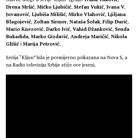
Drena Mršić
,
Mićko Ljubičić
,
Stefan Vukić
,
Ivana V.
Jovanović
,
Ljubiša Milišić
,
Mirko Vlahović
,
Ljiljana
Blagojević
,
Zoltan Sirmer
,
Nataša Šolak
,
Filip Đurić
,
Mario Кnezović
,
Darko Ivić
,
Vahid Džanković
,
Senda
Bukadida
,
Marko Gizdavić
,
Andreja Maričić
,
Nikola
Glišić
i
Marija Petrović
.
Serija “Kljun” bila je premijerno prikazana na Nova S, a
na Radio televiziju Srbije stiže ove jeseni.