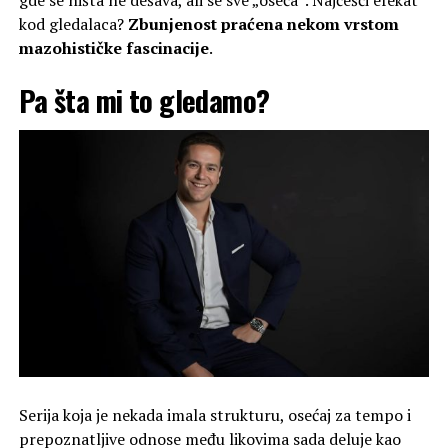
gde se ništa ne dešava, ali se sve „oseća“. Najčešći efekat
kod gledalaca?
Zbunjenost praćena nekom vrstom
mazohističke fascinacije
.
Pa šta mi to gledamo?
Serija koja je nekada imala strukturu, osećaj za tempo i
prepoznatljive odnose među likovima sada deluje kao