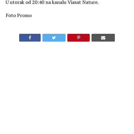
U utorak od 20:40 na kanalu Viasat Nature.
Foto Promo
SLIČNE TEME
AKTUELNO
Film „Lolita“ na kanalu Viasat Kino
OBAVEZNO PROČITAJ
„Istinite akcije Specijalnih jedinica“ na kanalu Viasat
Explore
PREPORUKA ZA VAS