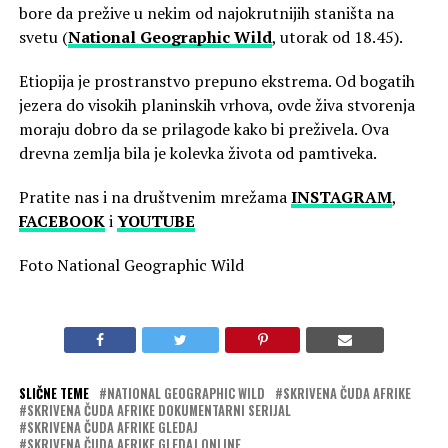
bore da prežive u nekim od najokrutnijih staništa na
svetu (
National Geographic Wild
, utorak od 18.45).
Etiopija je prostranstvo prepuno ekstrema. Od bogatih
jezera do visokih planinskih vrhova, ovde živa stvorenja
moraju dobro da se prilagode kako bi preživela. Ova
drevna zemlja bila je kolevka života od pamtiveka.
Pratite nas i na društvenim mrežama
INSTAGRAM
,
FACEBOOK
i
YOUTUBE
Foto National Geographic Wild
SLIČNE TEME
NATIONAL GEOGRAPHIC WILD
SKRIVENA ČUDA AFRIKE
SKRIVENA ČUDA AFRIKE DOKUMENTARNI SERIJAL
SKRIVENA ČUDA AFRIKE GLEDAJ
SKRIVENA ČUDA AFRIKE GLEDAJ ONLINE