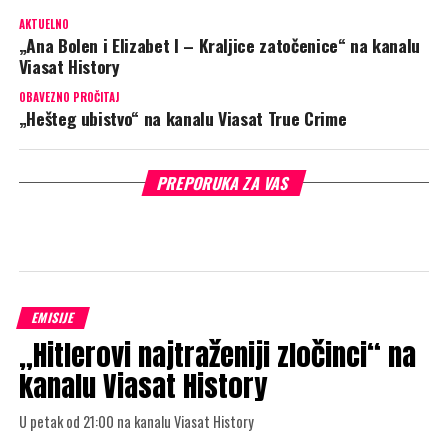
AKTUELNO
„Ana Bolen i Elizabet I – Kraljice zatočenice“ na kanalu
Viasat History
OBAVEZNO PROČITAJ
„Hešteg ubistvo“ na kanalu Viasat True Crime
PREPORUKA ZA VAS
EMISIJE
„Hitlerovi najtraženiji zločinci“ na
kanalu Viasat History
U petak od 21:00 na kanalu Viasat History