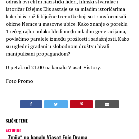
odrasli ovi elitni nacistički lideri, filmski stvaralac i
istoričar Džejms Elis sastaje se sa mladim istoričarima
kako bi istražili ključne trenutke koji su transformisali
obične Nemce u masovne ubice. Kako znanje o poreklu
Trećeg rajha polako bledi među mlađim generacijama,
povlačimo paralele između prošlosti i sadašnjosti. Kako
su ugledni građani u slobodnom društvu bivali
manipulisani propagandom?
U petak od 21:00 na kanalu Viasat History.
Foto Promo
SLIČNE TEME
AKTUELNO
„Zmija“ na kanalu Viasat Epic Drama