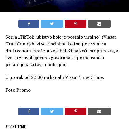
Serija „TikTok: ubistvo koje je postalo viralno“ (Viasat
True Crime) bavi se zločinima koji su povezani sa
društvenom mrežom koja beleži najveću stopu rasta, a
sve to zahvaljujući razgovorima sa porodicama i
prijateljima žrtava i policijom.
U utorak od 22:00 na kanalu Viasat True Crime.
Foto Promo
SLIČNE TEME