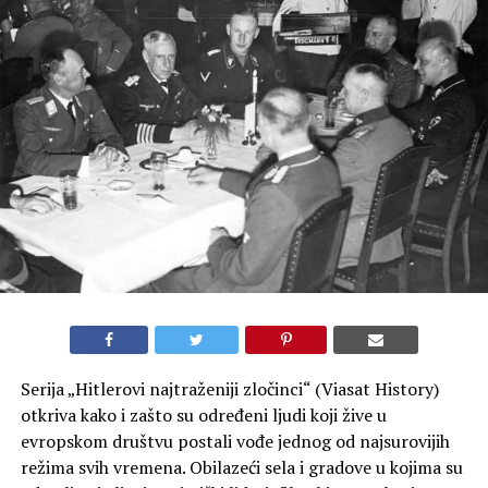
Serija „Hitlerovi najtraženiji zločinci“ (Viasat History)
otkriva kako i zašto su određeni ljudi koji žive u
evropskom društvu postali vođe jednog od najsurovijih
režima svih vremena. Obilazeći sela i gradove u kojima su