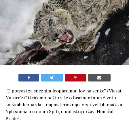
„U potrazi za snežnim leopardima: lov na senke“ (Viasat
Nature): Otkrićemo nešto više o fascinantnom životu
snežnih leoparda – najmisterioznijoj vrsti velikih mačaka.
Njih snimaju u dolini Spiti, u indijskoj državi Himačal
Pradeš.