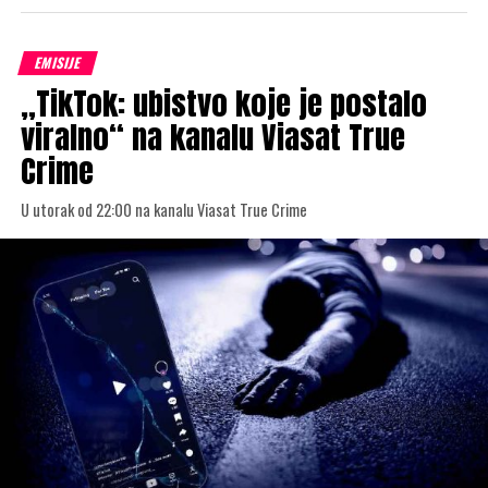
EMISIJE
„TikTok: ubistvo koje je postalo
viralno“ na kanalu Viasat True
Crime
U utorak od 22:00 na kanalu Viasat True Crime