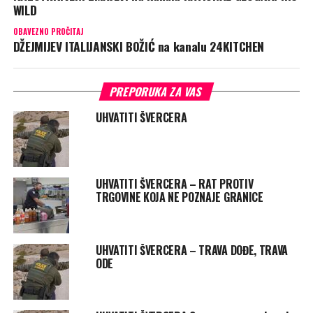
WILD
OBAVEZNO PROČITAJ
DŽEJMIJEV ITALIJANSKI BOŽIĆ na kanalu 24KITCHEN
PREPORUKA ZA VAS
UHVATITI ŠVERCERA
UHVATITI ŠVERCERA – RAT PROTIV
TRGOVINE KOJA NE POZNAJE GRANICE
UHVATITI ŠVERCERA – TRAVA DOĐE, TRAVA
ODE