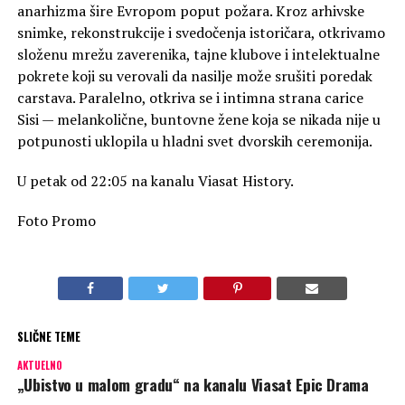
anarhizma šire Evropom poput požara. Kroz arhivske
snimke, rekonstrukcije i svedočenja istoričara, otkrivamo
složenu mrežu zaverenika, tajne klubove i intelektualne
pokrete koji su verovali da nasilje može srušiti poredak
carstava. Paralelno, otkriva se i intimna strana carice
Sisi — melankolične, buntovne žene koja se nikada nije u
potpunosti uklopila u hladni svet dvorskih ceremonija.
U petak od 22:05 na kanalu Viasat History.
Foto Promo
SLIČNE TEME
AKTUELNO
„Ubistvo u malom gradu“ na kanalu Viasat Epic Drama