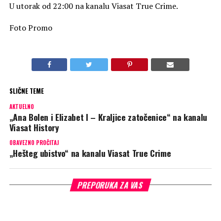
U utorak od 22:00 na kanalu Viasat True Crime.
Foto Promo
SLIČNE TEME
AKTUELNO
„Ana Bolen i Elizabet I – Kraljice zatočenice“ na kanalu
Viasat History
OBAVEZNO PROČITAJ
„Hešteg ubistvo“ na kanalu Viasat True Crime
PREPORUKA ZA VAS