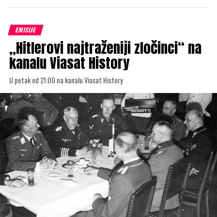
EMISIJE
„Hitlerovi najtraženiji zločinci“ na
kanalu Viasat History
U petak od 21:00 na kanalu Viasat History