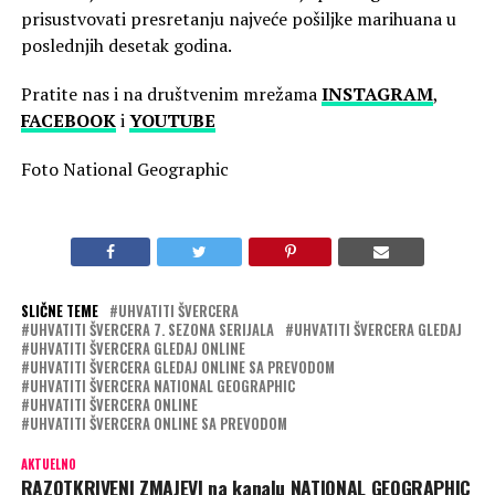
prisustvovati presretanju najveće pošiljke marihuana u
poslednjih desetak godina.
Pratite nas i na društvenim mrežama
INSTAGRAM
,
FACEBOOK
i
YOUTUBE
Foto National Geographic
SLIČNE TEME
UHVATITI ŠVERCERA
UHVATITI ŠVERCERA 7. SEZONA SERIJALA
UHVATITI ŠVERCERA GLEDAJ
UHVATITI ŠVERCERA GLEDAJ ONLINE
UHVATITI ŠVERCERA GLEDAJ ONLINE SA PREVODOM
UHVATITI ŠVERCERA NATIONAL GEOGRAPHIC
UHVATITI ŠVERCERA ONLINE
UHVATITI ŠVERCERA ONLINE SA PREVODOM
AKTUELNO
RAZOTKRIVENI ZMAJEVI na kanalu NATIONAL GEOGRAPHIC