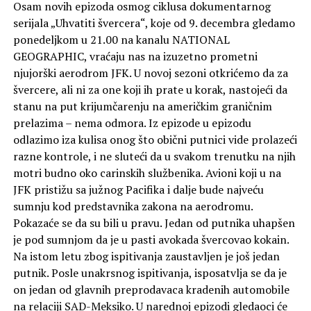
Osam novih epizoda osmog ciklusa dokumentarnog
serijala „Uhvatiti švercera“, koje od 9. decembra gledamo
ponedeljkom u 21.00 na kanalu NATIONAL
GEOGRAPHIC, vraćaju nas na izuzetno prometni
njujorški aerodrom JFK. U novoj sezoni otkrićemo da za
švercere, ali ni za one koji ih prate u korak, nastojeći da
stanu na put krijumčarenju na američkim graničnim
prelazima – nema odmora. Iz epizode u epizodu
odlazimo iza kulisa onog što obični putnici vide prolazeći
razne kontrole, i ne sluteći da u svakom trenutku na njih
motri budno oko carinskih službenika. Avioni koji u na
JFK pristižu sa južnog Pacifika i dalje bude najveću
sumnju kod predstavnika zakona na aerodromu.
Pokazaće se da su bili u pravu. Jedan od putnika uhapšen
je pod sumnjom da je u pasti avokada švercovao kokain.
Na istom letu zbog ispitivanja zaustavljen je još jedan
putnik. Posle unakrsnog ispitivanja, isposatvlja se da je
on jedan od glavnih preprodavaca kradenih automobile
na relaciji SAD-Meksiko. U narednoj epizodi gledaoci će