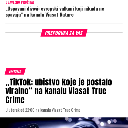
OBAVEZNO PROČITAJ
„Uspavani divovi: evropski vulkani koji nikada ne
spavaju“ na kanalu Viasat Nature
PREPORUKA ZA VAS
EMISIJE
„TikTok: ubistvo koje je postalo
viralno“ na kanalu Viasat True
Crime
U utorak od 22:00 na kanalu Viasat True Crime