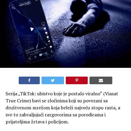
Serija „TikTok: ubistvo koje je postalo viralno“ (Viasat
True Crime) bavi se zločinima koji su povezani sa
društvenom mrežom koja beleži najveću stopu rasta, a
sve to zahvaljujući razgovorima sa porodicama i
prijateljima žrtava i policijom.