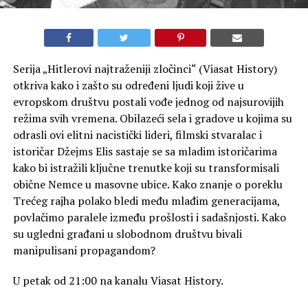
Serija „Hitlerovi najtraženiji zločinci“ (Viasat History)
otkriva kako i zašto su određeni ljudi koji žive u
evropskom društvu postali vođe jednog od najsurovijih
režima svih vremena. Obilazeći sela i gradove u kojima su
odrasli ovi elitni nacistički lideri, filmski stvaralac i
istoričar Džejms Elis sastaje se sa mladim istoričarima
kako bi istražili ključne trenutke koji su transformisali
obične Nemce u masovne ubice. Kako znanje o poreklu
Trećeg rajha polako bledi među mlađim generacijama,
povlačimo paralele između prošlosti i sadašnjosti. Kako
su ugledni građani u slobodnom društvu bivali
manipulisani propagandom?
U petak od 21:00 na kanalu Viasat History.