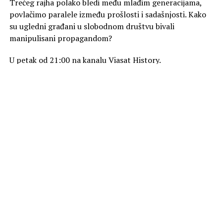
Trećeg rajha polako bledi među mlađim generacijama,
povlačimo paralele između prošlosti i sadašnjosti. Kako
su ugledni građani u slobodnom društvu bivali
manipulisani propagandom?
U petak od 21:00 na kanalu Viasat History.
Foto Promo
SLIČNE TEME
AKTUELNO
„Zmija“ na kanalu Viasat Epic Drama
OBAVEZNO PROČITAJ
„Lovci na drago kamenje“ na kanalu Viasat Explore