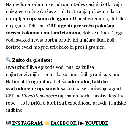
Na međunarodnom aerodromu Dales carinici otkrivaju
naizgled obične čaršave – ali testiranja pokazuju da su
natopljeni
opasnim drogama
. U međuvremenu, duboko
na jugu, u Teksasu,
CBP agenti presreću pokušaje
šverca kokaina i metamfetamina
, dok se u San Dijegu
vodi svakodnevna borba protiv krijumčara ljudi koji
koriste svaki mogući trik kako bi prešli granicu.
Zašto da gledate:
Ova uzbudljiva epizoda vodi nas iza kulisa
najintenzivnijih trenutaka sa američkih granica. Kamera
National Geographica beleži
adrenalin, taktiku i
svakodnevne opasnosti
sa kojima se suočavaju agenti
CBP-a.
Uhvatiti švercera
nije samo borba protiv ilegalne
robe – to je priča o borbi za bezbednost, pravdu i ljudske
sudbine.
INSTAGRAM
,
FACEBOOK
i ▶
YOUTUBE