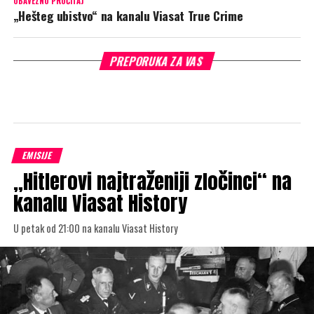
OBAVEZNO PROČITAJ
„Hešteg ubistvo“ na kanalu Viasat True Crime
PREPORUKA ZA VAS
EMISIJE
„Hitlerovi najtraženiji zločinci“ na
kanalu Viasat History
U petak od 21:00 na kanalu Viasat History