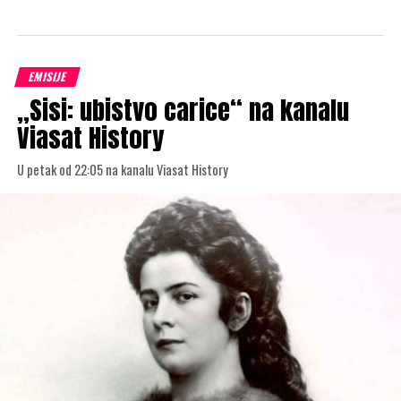
EMISIJE
„Sisi: ubistvo carice“ na kanalu
Viasat History
U petak od 22:05 na kanalu Viasat History