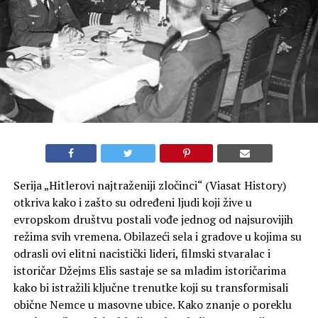
Serija „Hitlerovi najtraženiji zločinci“ (Viasat History)
otkriva kako i zašto su određeni ljudi koji žive u
evropskom društvu postali vođe jednog od najsurovijih
režima svih vremena. Obilazeći sela i gradove u kojima su
odrasli ovi elitni nacistički lideri, filmski stvaralac i
istoričar Džejms Elis sastaje se sa mladim istoričarima
kako bi istražili ključne trenutke koji su transformisali
obične Nemce u masovne ubice. Kako znanje o poreklu