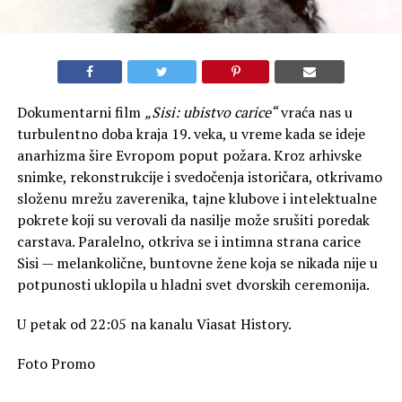
Dokumentarni film
„Sisi: ubistvo carice“
vraća nas u
turbulentno doba kraja 19. veka, u vreme kada se ideje
anarhizma šire Evropom poput požara. Kroz arhivske
snimke, rekonstrukcije i svedočenja istoričara, otkrivamo
složenu mrežu zaverenika, tajne klubove i intelektualne
pokrete koji su verovali da nasilje može srušiti poredak
carstava. Paralelno, otkriva se i intimna strana carice
Sisi — melankolične, buntovne žene koja se nikada nije u
potpunosti uklopila u hladni svet dvorskih ceremonija.
U petak od 22:05 na kanalu Viasat History.
Foto Promo