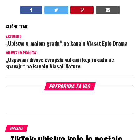
SLIČNE TEME
AKTUELNO
„Ubistvo u malom gradu“ na kanalu Viasat Epic Drama
OBAVEZNO PROČITAJ
„Uspavani divovi: evropski vulkani koji nikada ne
spavaju“ na kanalu Viasat Nature
PREPORUKA ZA VAS
EMISIJE
„TikTok: ubistvo koje je postalo