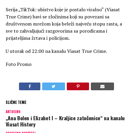
Serija „TikTok: ubistvo koje je postalo viralno“ (Viasat
True Crime) bavi se zločinima koji su povezani sa
društvenom mrežom koja beleži najveću stopu rasta, a
sve to zahvaljujući razgovorima sa porodicama i
prijateljima žrtava i policijom.
U utorak od 22:00 na kanalu Viasat True Crime.
Foto Promo
SLIČNE TEME
AKTUELNO
„Ana Bolen i Elizabet I – Kraljice zatočenice“ na kanalu
Viasat History