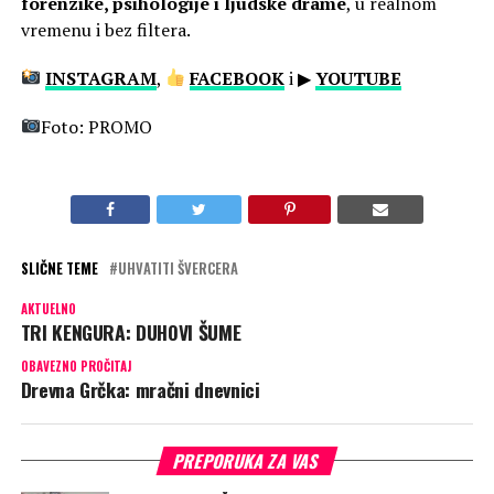
forenzike, psihologije i ljudske drame
, u realnom
vremenu i bez filtera.
INSTAGRAM
,
FACEBOOK
i ▶
YOUTUBE
Foto: PROMO
SLIČNE TEME
UHVATITI ŠVERCERA
AKTUELNO
TRI KENGURA: DUHOVI ŠUME
OBAVEZNO PROČITAJ
Drevna Grčka: mračni dnevnici
PREPORUKA ZA VAS