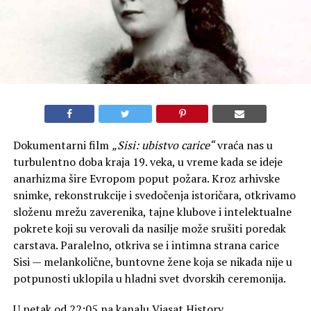
Dokumentarni film
„Sisi: ubistvo carice“
vraća nas u
turbulentno doba kraja 19. veka, u vreme kada se ideje
anarhizma šire Evropom poput požara. Kroz arhivske
snimke, rekonstrukcije i svedočenja istoričara, otkrivamo
složenu mrežu zaverenika, tajne klubove i intelektualne
pokrete koji su verovali da nasilje može srušiti poredak
carstava. Paralelno, otkriva se i intimna strana carice
Sisi — melankolične, buntovne žene koja se nikada nije u
potpunosti uklopila u hladni svet dvorskih ceremonija.
U petak od 22:05 na kanalu Viasat History.