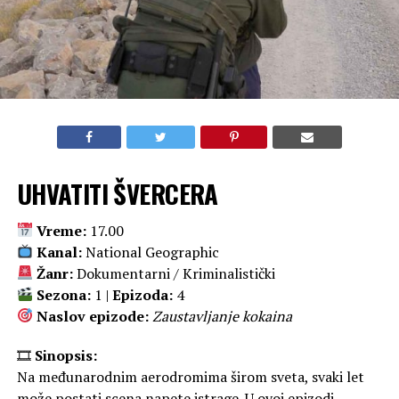
UHVATITI ŠVERCERA
Vreme:
17.00
Kanal:
National Geographic
Žanr:
Dokumentarni / Kriminalistički
Sezona:
1 |
Epizoda:
4
Naslov epizode:
Zaustavljanje kokaina
🎞
Sinopsis:
Na međunarodnim aerodromima širom sveta, svaki let
može postati scena napete istrage. U ovoj epizodi