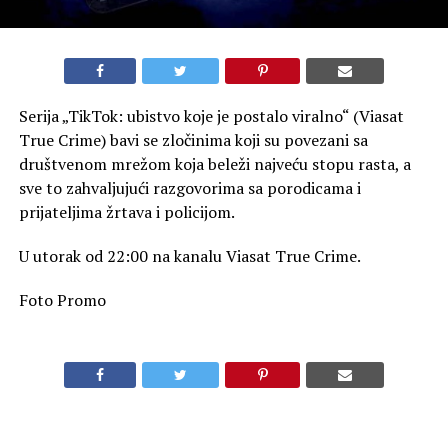
Serija „TikTok: ubistvo koje je postalo viralno“ (Viasat
True Crime) bavi se zločinima koji su povezani sa
društvenom mrežom koja beleži najveću stopu rasta, a
sve to zahvaljujući razgovorima sa porodicama i
prijateljima žrtava i policijom.
U utorak od 22:00 na kanalu Viasat True Crime.
Foto Promo
SLIČNE TEME