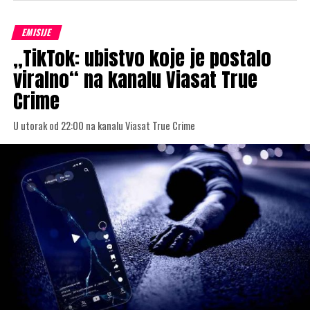
EMISIJE
„TikTok: ubistvo koje je postalo
viralno“ na kanalu Viasat True
Crime
U utorak od 22:00 na kanalu Viasat True Crime