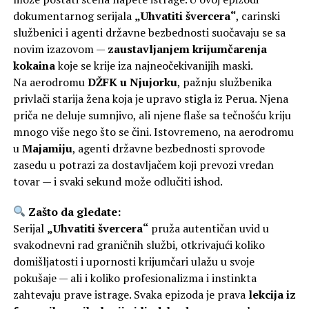
dokumentarnog serijala
„Uhvatiti švercera“
, carinski
službenici i agenti državne bezbednosti suočavaju se sa
novim izazovom —
zaustavljanjem krijumčarenja
kokaina
koje se krije iza najneočekivanijih maski.
Na aerodromu
DŽFK u Njujorku
, pažnju službenika
privlači starija žena koja je upravo stigla iz Perua. Njena
priča ne deluje sumnjivo, ali njene flaše sa tečnošću kriju
mnogo više nego što se čini. Istovremeno, na aerodromu
u
Majamiju
, agenti državne bezbednosti sprovode
zasedu u potrazi za dostavljačem koji prevozi vredan
tovar — i svaki sekund može odlučiti ishod.
Zašto da gledate:
Serijal
„Uhvatiti švercera“
pruža autentičan uvid u
svakodnevni rad graničnih službi, otkrivajući koliko
domišljatosti i upornosti krijumčari ulažu u svoje
pokušaje — ali i koliko profesionalizma i instinkta
zahtevaju prave istrage. Svaka epizoda je prava
lekcija iz