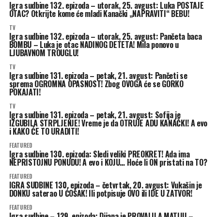
Igra sudbine 132. epizoda – utorak, 25. avgust: Luka POSTAJE
OTAC? Otkrijte kome će mladi Kanački „NAPRAVITI“ BEBU!
TV
Igra sudbine 132. epizoda – utorak, 25. avgust: Pančeta baca
BOMBU – Luka je otac NADINOG DETETA! Mila ponovo u
LJUBAVNOM TROUGLU!
TV
Igra sudbine 131. epizoda – petak, 21. avgust: Pančeti se
sprema OGROMNA OPASNOST! Zbog OVOGA će se GORKO
POKAJATI!
TV
Igra sudbine 131. epizoda – petak, 21. avgust: Sofija je
IZGUBILA STRPLJENJE! Vreme je da OTRUJE ADU KANAČKI! A evo
i KAKO ĆE TO URADITI!
FEATURED
Igra sudbine 130. epizoda: Sledi veliki PREOKRET! Ada ima
NEPRISTOJNU PONUDU! A evo i KOJU… Hoće li ON pristati na TO?
FEATURED
IGRA SUDBINE 130. epizoda – četvrtak, 20. avgust: Vukašin je
DONKU saterao U ĆOŠAK! Ili potpisuje OVO ili IDE U ZATVOR!
FEATURED
Igra sudbine – 129. epizoda: Dijana je PROVALILA MATIJU –