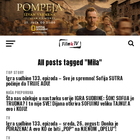
All posts tagged "Mila"
TOP STORY
Igra sudbine 133. epizoda – Sve je spremno! Sofija SUTRA
počinje da TRUJE ADU!
NAŠA PREPORUKA
Šta nas očekuje u nastavku serije IGRA SUDBINE: ŠOK! SOFIJA je
TRUDNA? I to nije SVE! Dijana otkriva SOFIJINU veliku TAJNU! A
evo i KOJU!
TV
Igra sudbine 133. epizoda – sreda, 26. avgust: Donka je
PORAŽENA! A evo KO će biti „POP“ na NJENOM „OPELU“!
TV