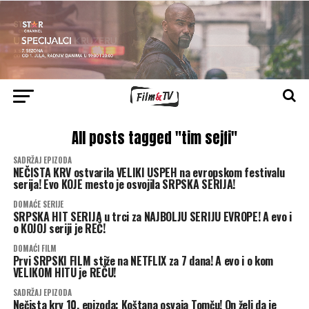
All posts tagged "tim sejfi"
SADRŽAJ EPIZODA
NEČISTA KRV ostvarila VELIKI USPEH na evropskom festivalu
serija! Evo KOJE mesto je osvojila SRPSKA SERIJA!
DOMAĆE SERIJE
SRPSKA HIT SERIJA u trci za NAJBOLJU SERIJU EVROPE! A evo i
o KOJOJ seriji je REČ!
DOMAĆI FILM
Prvi SRPSKI FILM stiže na NETFLIX za 7 dana! A evo i o kom
VELIKOM HITU je REČU!
SADRŽAJ EPIZODA
Nečista krv 10. epizoda: Koštana osvaja Tomču! On želi da je