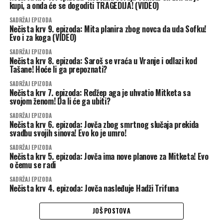
kupi, a onda će se dogoditi TRAGEDIJA! (VIDEO)
SADRŽAJ EPIZODA
Nečista krv 9. epizoda: Mita planira zbog novca da uda Sofku!
Evo i za koga (VIDEO)
SADRŽAJ EPIZODA
Nečista krv 8. epizoda: Saroš se vraća u Vranje i odlazi kod
Tašane! Hoće li ga prepoznati?
SADRŽAJ EPIZODA
Nečista krv 7. epizoda: Redžep aga je uhvatio Mitketa sa
svojom ženom! Da li će ga ubiti?
SADRŽAJ EPIZODA
Nečista krv 6. epizoda: Jovča zbog smrtnog slučaja prekida
svadbu svojih sinova! Evo ko je umro!
SADRŽAJ EPIZODA
Nečista krv 5. epizoda: Jovča ima nove planove za Mitketa! Evo
o čemu se radi
SADRŽAJ EPIZODA
Nečista krv 4. epizoda: Jovča nasleđuje Hadži Trifuna
JOŠ POSTOVA