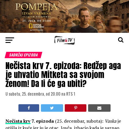
SADRŽAJ EPIZODA
Nečista krv 7. epizoda: Redžep aga
je uhvatio Mitketa sa svojom
ženom! Da li će ga ubiti?
U subotu, 25. decembra, od 20.00 na RTS 1
Nečista krv
7. epizoda
(25. decembar, subota):
Vaska
je
otišla iz kuće jer ju je otac, Jovča, izbacio kada je saznao