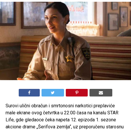
Surovi ulični obračun i smrtonosni narkotici preplaviće
male ekrane ovog četvrtka u 22:00 časa na kanalu STAR
Life, gde gledaoce čeka napeta 12. epizoda 1. sezone
akcione drame „Šerifova zemlja“, uz preporučenu starosnu