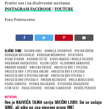
Pratite nas i na društvenim mrežama
INSTAGRAM
,
FACEBOOK
i
YOUTUBE
Foto Printscreen
SLIČNE TEME
ALBAN UKAJ
ANĐELA JOVANOVIĆ
DEJAN BUĆIN
DRAGAN BJELOGRLIĆ
DRAGAN MIĆANOVIĆ
FEATURED
FEĐA ŠTUKAN
GORAN JEFTIĆ
JOVO MAKSIĆ I NIKOLA VUJOVIĆ
KATARINA RADIVOJEVIC
LEON LUČEV
LJUBOMIR BANDOVIĆ
MARKO GRABEŽ
MILENA PREDIĆ
NECISTA KRV 7 EPIZODA
NECISTA KRV 7 EPIZODA ONLINE
NECISTA KRV 8 EPIZODA
NECISTA KRV 8 EPIZODA ONLINE
NECISTA KRV EPIZODA 7
NECISTA KRV EPIZODA 8
NEDIM NEZIROVIĆ
NELA MIHAJLOVIĆ
SARA SANDEVA
SONJA KOLAČARIĆ
TEODORA DRAGIĆEVIĆ
TIM SEJFI
VAJA DUJOVIĆ
VESNA STANOJEVIĆ
VUČIĆ PEROVIĆ
AKTUELNO
Ovo je NAJVEĆA TAJNA serije SREĆNI LJUDI: Svi se sećaju
SIME, ali niko ne zna njegovo pravo IME!