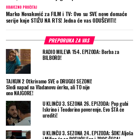
OBAVEZNO PROČITAJ
Marko Novaković za FILM i TV: Ovo su SVE nove domaće
serije koje STIŽU NA RTS! Jedna će vas ODUŠEVITI!
PREPORUKA ZA VAS
RADIO MILEVA 154. EPIZODA: Borba za
BILBORD!
TAJKUN 2 Otkrivamo SVE o DRUGOJ SEZONI!
Sledi napad na Vladanovu ćerku, ali TO nije
ono NAJGORE!
U KLINČU 3. SEZONA 26. EPIZODA: Pop gubi
Iskrino i Teodorino poverenje. Evo ŠTA će
urediti!
U KLINČU 3. SEZONA 24. EPIZODA: ŠOK! Aljoša