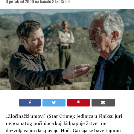
U petak od 20:10 na kanalu Star Crime
„Zločinački umovi“ (Star Crime): Jedinica u Finiksu juri
nepoznatog počinioca koji kidnapuje žrtve i ne
dozvoljava im da spavaju. Hoč i Garsija se bave tajnom