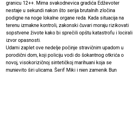
granicu 12++. Mirna svakodnevica gradića Edževoter
nestaje u sekundi nakon što serija brutalnih zločina
podigne na noge lokalne organe reda. Kada situacija na
terenu izmakne kontroli, zakonski čuvari moraju rizikovati
sopstvene živote kako bi sprečili opštu katastrofu i locirali
izvor opasnosti.
Udarni zaplet ove nedelje počinje stravičnim upadom u
porodični dom, koji policiju vodi do šokantnog otkrića o
novoj, visokorizičnoj sintetičkoj marihuani koja se
munjevito širi ulicama. Šerif Miki i njen zamenik Bun
pokreću agresivnu poteru za dilerima kako bi presekli
lanac snabdevanja pre nego što bude još ljudskih žrtava.
Dok njih dvoje vode rat protiv uličnog kriminala, zamenica
Kasidi koristi gužvu da sprovede sopstvenu istragu,
pronalazeći ključne dokaze u misterioznom nestanku
svoje sestre koji godinama tapka u mestu. Privatni život
šerifovog tima takođe visi o koncu jer Miki pokušava da
preboli bolan raskid sa Travisom, a neočekivanu utehu i
ruku spasa u najgorem trenutku pruža joj upravo Bun, čime