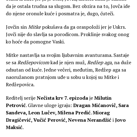
da je ostala trudna sa slugom. Bez obzira na to, Jovča ide
do njene oronule kuće i posmatra je, dugo, ćuteči.
Jovčin sin
Mitke
pokušava da ga oraspoloži jer je Uskrs.
Jovči nije do slavlja sa porodicom. Proklinje svakog onog
ko hoće da pomogne Vaski.
Mitke nastavlja sa svojim ljubavnim avanturama. Sastaje
se sa
Redžepovicom
kad je njen muž,
Redžep aga
, na duže
odsutan od kuće. Jedne večeri, međutim, Redžep aga sa
naoružanom pratnjom uđe u sobu u kojoj su Mitke i
Redžepovica.
Reditelj serije
Nečista krv 7. epizoda
je
Milutin
Petrović
. Glavne uloge igraju:
Dragan Mićanovič, Sara
Sandeva, Leon Lučev, Milena Predić. Miorag
Dragičević, Vučić Perović, Nevena Nerandžić
i
Jovo
Maksić.