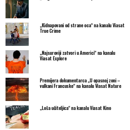
„Kidnapovani od strane oca“ na kanalu Viasat
True Crime
„Najsuroviji zatvori u Americi“ na kanalu
Viasat Explore
Premijera dokumentarca „U opasnoj zoni –
vulkani Francuske“ na kanalu Viasat Nature
„Loša učiteljica“ na kanalu Viasat Kino