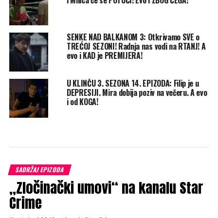
i Milica će se POTUĆI! Evo i ZBOG ČEGA!
SENKE NAD BALKANOM 3: Otkrivamo SVE o
TREĆOJ SEZONI! Radnja nas vodi na RTANJ! A
evo i KAD je PREMIJERA!
U KLINČU 3. SEZONA 14. EPIZODA: Filip je u
DEPRESIJI. Mira dobija poziv na večeru. A evo
i od KOGA!
SADRŽAJ EPIZODA
„Zločinački umovi“ na kanalu Star
Crime