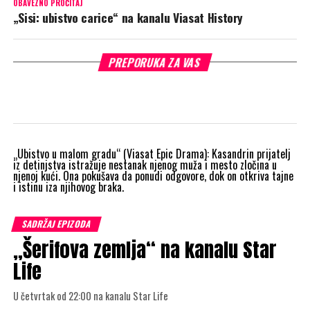
OBAVEZNO PROČITAJ
„Sisi: ubistvo carice“ na kanalu Viasat History
PREPORUKA ZA VAS
„Ubistvo u malom gradu“
(Viasat Epic Drama):
Kasandrin prijatelj
iz detinjstva istražuje nestanak njenog muža i mesto zločina u
njenoj kući. Ona pokušava da ponudi odgovore, dok on otkriva tajne
i istinu iza njihovog braka.
SADRŽAJ EPIZODA
„Šerifova zemlja“ na kanalu Star
Life
U četvrtak od 22:00 na kanalu Star Life