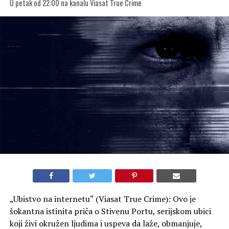
U petak od 22:00 na kanalu Viasat True Crime
„Ubistvo na internetu“ (Viasat True Crime): Ovo je
šokantna istinita priča o Stivenu Portu, serijskom ubici
koji živi okružen ljudima i uspeva da laže, obmanjuje,