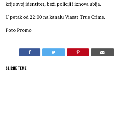
krije svoj identitet, beži policiji i iznova ubija.
U petak od 22:00 na kanalu Viasat True Crime.
Foto Promo
SLIČNE TEME
AKTUELNO
„Pomorske megamašine“ na kanalu National Geographic
OBAVEZNO PROČITAJ
„Građenje divova“ na kanalu Viasat Explore
PREPORUKA ZA VAS