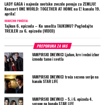
LADY GAGA i najveće svetske zvezde pevaju za ZEMLJU!
Koncert ONE WORLD: TOGETHER AT HOME na E! kanalu 19.
aprila!
OBAVEZNO PROČITAJ
Tajkun 6. epizoda – Ko smešta TAJKUNU? Pogledajte
TREJLER za 6. epizodu (VIDEO)
PREPORUKA ZA VAS
VAMPIRSKI DNEVNICI Ljubav, krv i večni izbor
između tame i svetla
VAMPIRSKI DNEVNICI treća sezona serije na
kanalu STAR LIFE
VAMPIRSKI DNEVNICI – 5. i 6. epizoda 4.
sezone na kanalu STAR LIFE