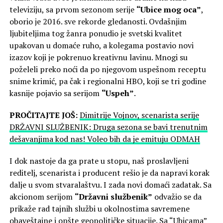
televiziju, sa prvom sezonom serije
“Ubice mog oca”
,
oborio je 2016. sve rekorde gledanosti. Ovdašnjim
ljubiteljima tog žanra ponudio je svetski kvalitet
upakovan u domaće ruho, a kolegama postavio novi
izazov koji je pokrenuo kreativnu lavinu. Mnogi su
poželeli preko noći da po njegovom uspešnom receptu
snime krimić, pa čak i regionalni HBO, koji se tri godine
kasnije pojavio sa serijom
“Uspeh”
.
PROČITAJTE JOŠ:
Dimitrije Vojnov, scenarista serije
DRŽAVNI SLUŽBENIK: Druga sezona se bavi trenutnim
dešavanjima kod nas! Voleo bih da je emituju ODMAH
I dok nastoje da ga prate u stopu, naš proslavljeni
reditelj, scenarista i producent rešio je da napravi korak
dalje u svom stvaralaštvu. I zada novi domaći zadatak. Sa
akcionom serijom
“Državni službenik”
odvažio se da
prikaže rad tajnih službi u okolnostima savremene
obaveštajne i opšte geopolitičke situacije. Sa “Ubicama”