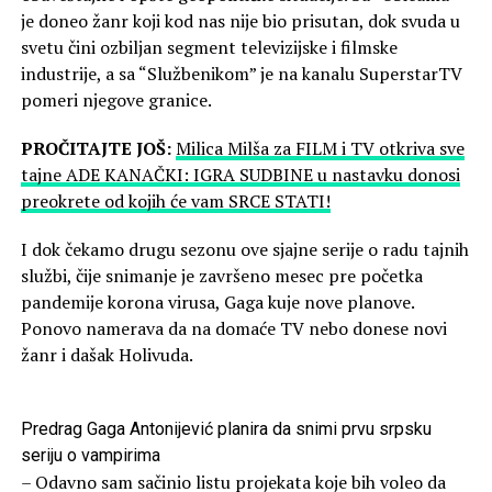
je doneo žanr koji kod nas nije bio prisutan, dok svuda u
svetu čini ozbiljan segment televizijske i filmske
industrije, a sa “Službenikom” je na kanalu SuperstarTV
pomeri njegove granice.
PROČITAJTE JOŠ:
Milica Milša za FILM i TV otkriva sve
tajne ADE KANAČKI: IGRA SUDBINE u nastavku donosi
preokrete od kojih će vam SRCE STATI!
I dok čekamo drugu sezonu ove sjajne serije o radu tajnih
službi, čije snimanje je završeno mesec pre početka
pandemije korona virusa, Gaga kuje nove planove.
Ponovo namerava da na domaće TV nebo donese novi
žanr i dašak Holivuda.
Predrag Gaga Antonijević planira da snimi prvu srpsku
seriju o vampirima
– Odavno sam sačinio listu projekata koje bih voleo da