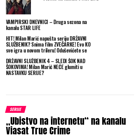
VAMPIRSKI DNEVNICI – Druga sezona na
kanalu STAR LIFE
HIT! Milan Marić napušta seriju DRŽAVNI
SLUŽBENIK? Snima film ZVEČARKE! Evo KO
sve igra u novom trileru! Oduševićete se
DRŽAVNI SLUŽBENIK 4 – SLEDI ŠOK NAD
ŠOKOVIMA! Milan Marić NEĆE glumiti u
NASTAVKU SERIJE?
SERIJE
„Ubistvo na internetu“ na kanalu
Viasat True Crime