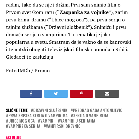
radim, tako da se nje i držim. Prvi sam snimio film o
Prvom svetskom ratu (
“Zaspanka za vojnike”
), zatim
prvu krimi-dramu (“Ubice mog oca”), pa prvu seriju o
tajnim službama (“Državni službenik”). Snimiću i prvu
domaću seriju o vampirima. Ta tematika je jako
popularna u svetu. Smatram da je važno da se žanrovski
i tematski obogati televizijska i filmska ponuda u Srbiji.
Gledaoci to zaslužuju.
Foto IMDb / Promo
SLIČNE TEME
DRŽAVNI SLUŽBENIK
PREDRAG GAGA ANTONIJEVIC
PRVA SRPSKA SERIJA O VAMPIRIMA
SERIJA O VAMPIRIMA
UBICE MOG OCA
VAMPIRI
VAMPIRI U SERIJAMA
VAMPIRSKA SERIJA
VAMPIRSKI DNEVNICI
AKTUELNO