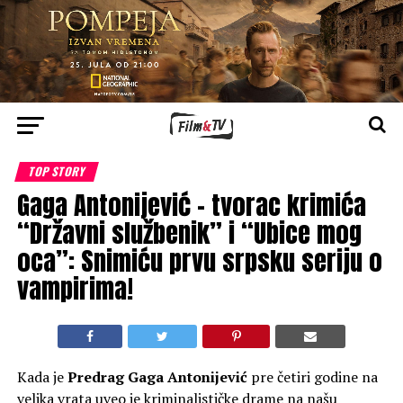
TOP STORY
Gaga Antonijević – tvorac krimića
“Državni službenik” i “Ubice mog
oca”: Snimiću prvu srpsku seriju o
vampirima!
Kada je
Predrag Gaga Antonijević
pre četiri godine na
velika vrata uveo je kriminalističke drame na našu