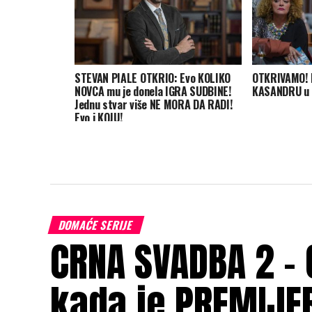
STEVAN PIALE OTKRIO: Evo KOLIKO
OTKRIVAMO! 
NOVCA mu je donela IGRA SUDBINE!
KASANDRU u s
Jednu stvar više NE MORA DA RADI!
Evo i KOJU!
DOMAĆE SERIJE
CRNA SVADBA 2 –
kada je PREMIJE