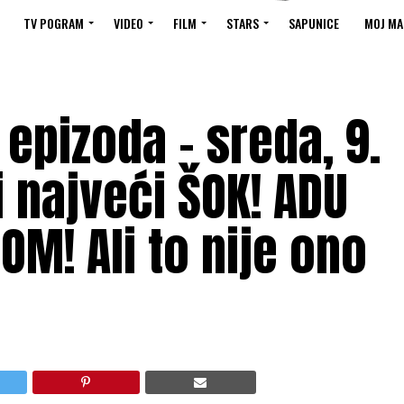
TV POGRAM
VIDEO
FILM
STARS
SAPUNICE
MOJ MA
 epizoda – sreda, 9.
 najveći ŠOK! ADU
OM! Ali to nije ono