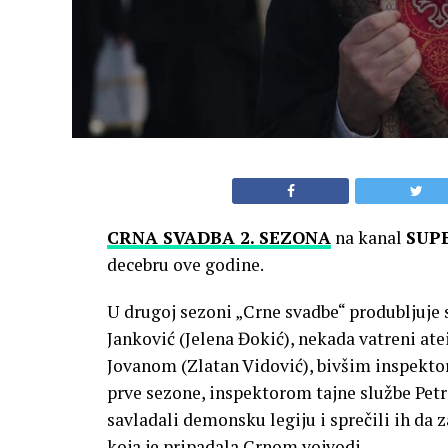
CRNA SVADBA 2. SEZONA
na kanal
SUP
decebru ove godine.
U drugoj sezoni „Crne svadbe“ produbljuje 
Janković (Jelena Đokić), nekada vatreni ate
Jovanom (Zlatan Vidović), bivšim inspek
prve sezone, inspektorom tajne službe Pet
savladali demonsku legiju i sprečili ih da
koja je pripadala Crnom vojvodi.