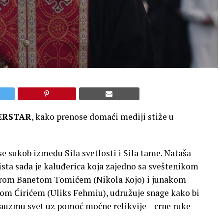
ERSTAR
, kako prenose domaći mediji stiže u
se sukob između Sila svetlosti i Sila tame. Nataša
ista sada je kaluđerica koja zajedno sa sveštenikom
torom Banetom Tomićem (Nikola Kojo) i junakom
rom Ćirićem (Uliks Fehmiu), udružuje snage kako bi
 zauzmu svet uz pomoć moćne relikvije – crne ruke