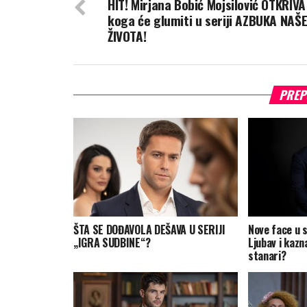
HIT! Mirjana Bobić Mojsilović OTKRIVA
koga će glumiti u seriji AZBUKA NAŠ
ŽIVOTA!
PREP
ŠTA SE DOĐAVOLA DEŠAVA U SERIJI
Nove face u s
„IGRA SUDBINE“?
Ljubav i kazn
stanari?