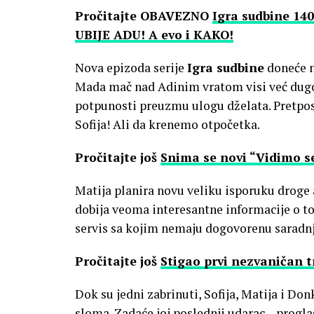
Pročitajte OBAVEZNO
Igra sudbine 140
UBIJE ADU! A evo i KAKO!
Nova epizoda serije
Igra sudbine
doneće n
Mada mač nad Adinim vratom visi već dugo,
potpunosti preuzmu ulogu dželata. Pretpost
Sofija! Ali da krenemo otpočetka.
Pročitajte još
Snima se novi “Vidimo s
Matija planira novu veliku isporuku droge 
dobija veoma interesantne informacije o t
servis sa kojim nemaju dogovorenu saradnj
Pročitajte još
Stigao prvi nezvaničan t
Dok su jedni zabrinuti, Sofija, Matija i Do
sloma. Zadaće joj poslednji udarac – proglas