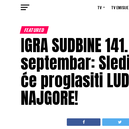
TV
TV EMISIJE
FEATURED
IGRA SUDBINE 141.
septembar: Sledi
će proglasiti LUD
NAJGORE!