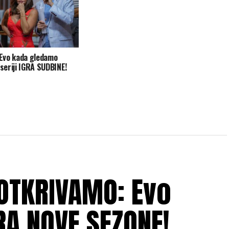
Evo kada gledamo
eriji IGRA SUDBINE!
 OTKRIVAMO: Evo
RA NOVE SEZONE!