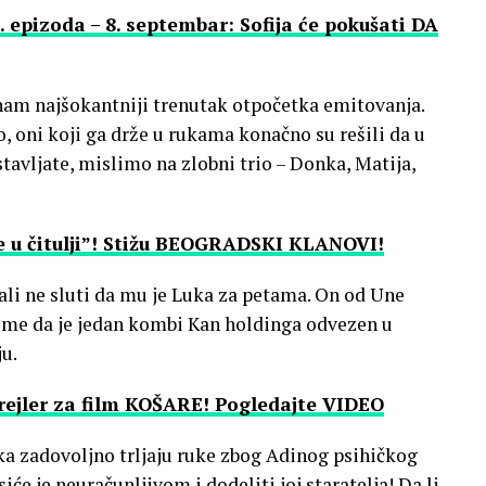
. epizoda – 8. septembar: Sofija će pokušati DA
am najšokantniji trenutak otpočetka emitovanja.
 oni koji ga drže u rukama konačno su rešili da u
avljate, mislimo na zlobni trio – Donka, Matija,
e u čitulji”! Stižu BEOGRADSKI KLANOVI!
ali ne sluti da mu je Luka za petama. On od Une
ome da je jedan kombi Kan holdinga odvezen u
u.
rejler za film KOŠARE! Pogledajte VIDEO
nka zadovoljno trljaju ruke zbog Adinog psihičkog
iće je neuračunljivom i dodeliti joj staratelja! Da li