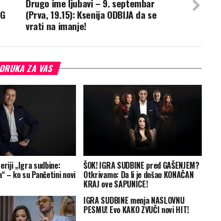
Drugo ime ljubavi – 9. septembar
EG
(Prva, 19.15): Ksenija ODBIJA da se
vrati na imanje!
ORUKA ZA VAS
eriji „Igra sudbine:
ŠOK! IGRA SUDBINE pred GAŠENJEM?
a“ – ko su Pančetini novi
Otkrivamo: Da li je došao KONAČAN
KRAJ ove SAPUNICE!
IGRA SUDBINE menja NASLOVNU
PESMU! Evo KAKO ZVUČI novi HIT!