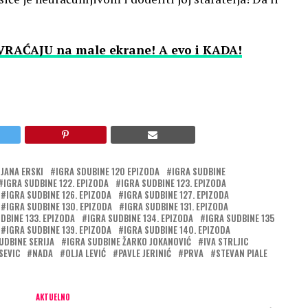
RAĆAJU na male ekrane! A evo i KADA!
IJANA ERSKI
IGRA SDUBINE 120 EPIZODA
IGRA SUDBINE
IGRA SUDBINE 122. EPIZODA
IGRA SUDBINE 123. EPIZODA
IGRA SUDBINE 126. EPIZODA
IGRA SUDBINE 127. EPIZODA
IGRA SUDBINE 130. EPIZODA
IGRA SUDBINE 131. EPIZODA
DBINE 133. EPIZODA
IGRA SUDBINE 134. EPIZODA
IGRA SUDBINE 135
IGRA SUDBINE 139. EPIZODA
IGRA SUDBINE 140. EPIZODA
UDBINE SERIJA
IGRA SUDBINE ŽARKO JOKANOVIĆ
IVA STRLJIC
SEVIC
NADA
OLJA LEVIĆ
PAVLE JERINIĆ
PRVA
STEVAN PIALE
AKTUELNO